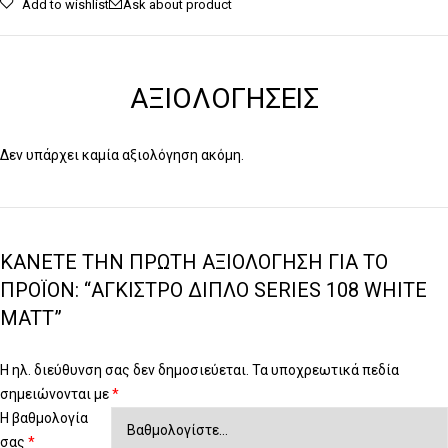
Add to wishlist
Ask about product
ΑΞΙΟΛΟΓΉΣΕΙΣ
Δεν υπάρχει καμία αξιολόγηση ακόμη.
ΚΆΝΕΤΕ ΤΗΝ ΠΡΏΤΗ ΑΞΙΟΛΌΓΗΣΗ ΓΙΑ ΤΟ
ΠΡΟΪΌΝ: “ΆΓΚΙΣΤΡΟ ΔΙΠΛΌ SERIES 108 WHITE
MATT”
Η ηλ. διεύθυνση σας δεν δημοσιεύεται.
Τα υποχρεωτικά πεδία
σημειώνονται με
*
Η βαθμολογία
σας
*