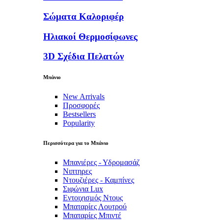
Σώματα Καλοριφέρ
Ηλιακοί Θερμοσίφωνες
3D Σχέδια Πελατών
Μπάνιο
New Arrivals
Προσφορές
Bestsellers
Popularity
Περισσότερα για το Μπάνιο
Μπανιέρες - Υδρομασάζ
Νιπτηρες
Ντουζιέρες - Καμπίνες
Σιφώνια Lux
Εντοιχισμός Ντους
Μπαταρίες Λουτρού
Μπαταρίες Μπιντέ