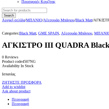
Προσφορές Κουζίνας
Αρχική σελίδα
/
ΜΠΑΝΙΟ
/
Αξεσουάρ Μπάνιου
/
Black Matt
/
ΑΓΚΙΣΤΡ
Categories:
Black Matt
,
GME SPAIN
,
Αξεσουάρ Μπάνιου
,
ΜΠΑΝΙ
ΑΓΚΙΣΤΡΟ III QUADRA Blac
0 Reviews
Product code
4507NG
Availability
In Stock
Ισπανίας
ΖΗΤΗΣΤΕ ΠΡΟΣΦΟΡΑ
Add to wishlist
Ask about product
Περιγραφή
Περιγραφή