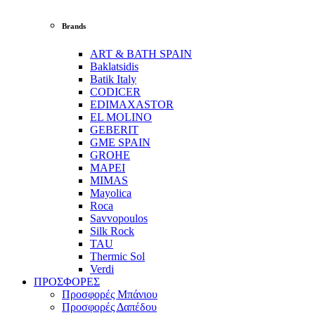
Brands
ART & BATH SPAIN
Baklatsidis
Batik Italy
CODICER
EDIMAXASTOR
EL MOLINO
GEBERIT
GME SPAIN
GROHE
MAPEI
MIMAS
Mayolica
Roca
Savvopoulos
Silk Rock
TAU
Thermic Sol
Verdi
ΠΡΟΣΦΟΡΕΣ
Προσφορές Μπάνιου
Προσφορές Δαπέδου