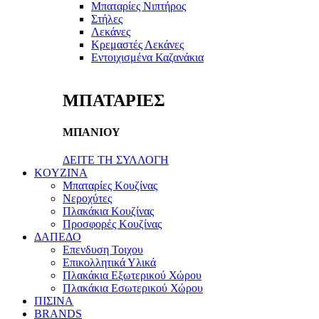
Μπαταρίες Νιπτήρος
Στήλες
Λεκάνες
Κρεμαστές Λεκάνες
Εντοιχισμένα Καζανάκια
ΜΠΑΤΑΡΙΕΣ
ΜΠΑΝΙΟΥ
ΔΕΙΤΕ ΤΗ ΣΥΛΛΟΓΗ
KOYZINA
Μπαταρίες Κουζίνας
Νεροχύτες
Πλακάκια Κουζίνας
Προσφορές Κουζίνας
ΔΑΠΕΔΟ
Επενδυση Τοιχου
Επικολλητικά Υλικά
Πλακάκια Εξωτερικού Χώρου
Πλακάκια Εσωτερικού Χώρου
ΠΙΣΙΝΑ
BRANDS