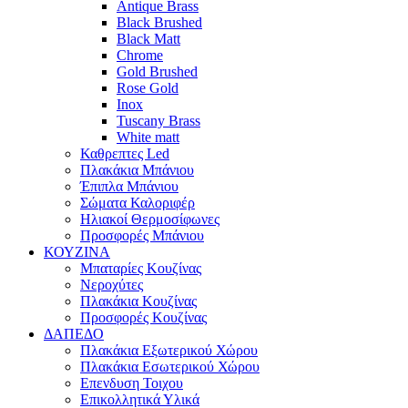
Antique Brass
Black Brushed
Black Matt
Chrome
Gold Brushed
Rose Gold
Inox
Tuscany Brass
White matt
Καθρεπτες Led
Πλακάκια Μπάνιου
Έπιπλα Μπάνιου
Σώματα Καλοριφέρ
Ηλιακοί Θερμοσίφωνες
Προσφορές Μπάνιου
ΚΟΥΖΙΝΑ
Μπαταρίες Κουζίνας
Νεροχύτες
Πλακάκια Κουζίνας
Προσφορές Κουζίνας
ΔΑΠΕΔΟ
Πλακάκια Εξωτερικού Χώρου
Πλακάκια Εσωτερικού Χώρου
Επενδυση Τοιχου
Επικολλητικά Υλικά