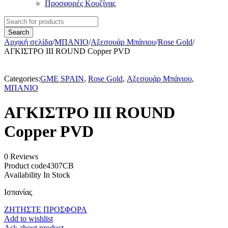
Προσφορές Κουζίνας
Αρχική σελίδα
/
ΜΠΑΝΙΟ
/
Αξεσουάρ Μπάνιου
/
Rose Gold
/
ΑΓΚΙΣΤΡΟ III ROUND Copper PVD
Categories:
GME SPAIN
,
Rose Gold
,
Αξεσουάρ Μπάνιου
,
ΜΠΑΝΙΟ
ΑΓΚΙΣΤΡΟ III ROUND
Copper PVD
0 Reviews
Product code
4307CB
Availability
In Stock
Ισπανίας
ΖΗΤΗΣΤΕ ΠΡΟΣΦΟΡΑ
Add to wishlist
Ask about product