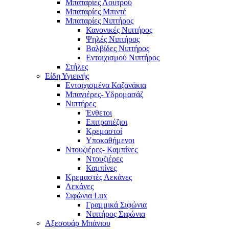
Μπαταρίες Λουτρού
Μπαταρίες Μπιντέ
Μπαταρίες Νιπτήρος
Κανονικές Νιπτήρος
Ψηλές Νιπτήρος
Βαλβίδες Νιπτήρος
Εντοιχισμού Νιπτήρος
Στήλες
Είδη Υγιεινής
Εντοιχισμένα Καζανάκια
Μπανιέρες- Υδρομασάζ
Νιπτήρες
Ένθετοι
Επιτραπέζιοι
Κρεμαστοί
Υποκαθήμενοι
Ντουζιέρες- Καμπίνες
Ντουζιέρες
Καμπίνες
Κρεμαστές Λεκάνες
Λεκάνες
Σιφώνια Lux
Γραμμικά Σιφώνια
Νιπτήρος Σιφώνια
Αξεσουάρ Μπάνιου