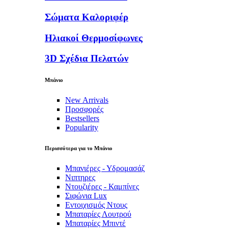
Σώματα Καλοριφέρ
Ηλιακοί Θερμοσίφωνες
3D Σχέδια Πελατών
Μπάνιο
New Arrivals
Προσφορές
Bestsellers
Popularity
Περισσότερα για το Μπάνιο
Μπανιέρες - Υδρομασάζ
Νιπτηρες
Ντουζιέρες - Καμπίνες
Σιφώνια Lux
Εντοιχισμός Ντους
Μπαταρίες Λουτρού
Μπαταρίες Μπιντέ