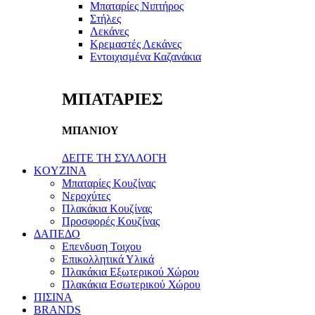
Μπαταρίες Νιπτήρος
Στήλες
Λεκάνες
Κρεμαστές Λεκάνες
Εντοιχισμένα Καζανάκια
ΜΠΑΤΑΡΙΕΣ
ΜΠΑΝΙΟΥ
ΔΕΙΤΕ ΤΗ ΣΥΛΛΟΓΗ
KOYZINA
Μπαταρίες Κουζίνας
Νεροχύτες
Πλακάκια Κουζίνας
Προσφορές Κουζίνας
ΔΑΠΕΔΟ
Επενδυση Τοιχου
Επικολλητικά Υλικά
Πλακάκια Εξωτερικού Χώρου
Πλακάκια Εσωτερικού Χώρου
ΠΙΣΙΝΑ
BRANDS