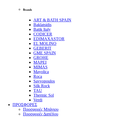
Brands
ART & BATH SPAIN
Baklatsidis
Batik Italy
CODICER
EDIMAXASTOR
EL MOLINO
GEBERIT
GME SPAIN
GROHE
MAPEI
MIMAS
Mayolica
Roca
Savvopoulos
Silk Rock
TAU
Thermic Sol
Verdi
ΠΡΟΣΦΟΡΕΣ
Προσφορές Μπάνιου
Προσφορές Δαπέδου