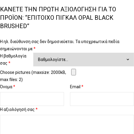
ΚΆΝΕΤΕ ΤΗΝ ΠΡΏΤΗ ΑΞΙΟΛΌΓΗΣΗ ΓΙΑ ΤΟ
ΠΡΟΪΌΝ: “ΕΠΊΤΟΙΧΟ ΠΙΓΚΆΛ OPAL BLACK
BRUSHED”
Η ηλ. διεύθυνση σας δεν δημοσιεύεται.
Τα υποχρεωτικά πεδία
σημειώνονται με
*
Η βαθμολογία
σας
*
Choose pictures (maxsize: 2000kB,
max files: 2)
Όνομα
*
Email
*
Η αξιολόγησή σας
*