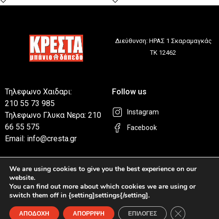
Διεύθυνση: ΗΡΑΣ 1 Σκαραμαγκάς
ΤΚ 12462
Τηλεφωνο Χαιδαρι:
Follow us
210 55 73 985
Instagram
Τηλεφωνο Γλυκα Νερα: 210
66 55 575
Facebook
Email: info@cresta.gr
Η ΕΤΑΙΡΕΙΑ
We are using cookies to give you the best experience on our
ΧΡΗΣΙΜΑ LINKS
Η Εταιρεία
website.
Επικοινωνία
You can find out more about which cookies we are using or
Καταστήματα
switch them off in {setting]settings{/setting].
Privacy Policy
Κλείσιμο του
Συχνές Ερωτήσεις
ΑΠΟΔΟΧΗ
ΑΠΟΡΡΙΨΗ
ΕΠΙΛΟΓΕΣ