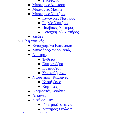
Τηλέφωνα
Μπαταρίες Λουτρού
Μπαταρίες Μπιντέ
Μπαταρίες Νιπτήρος
Κανονικές Νιπτήρος
Ψηλές Νιπτήρος
Βαλβίδες Νιπτήρος
Εντοιχισμού Νιπτήρος
Στήλες
Είδη Υγιεινής
Εντοιχισμένα Καζανάκια
Μπανιέρες- Υδρομασάζ
Νιπτήρες
Ένθετοι
Επιτραπέζιοι
Κρεμαστοί
Υποκαθήμενοι
Ντουζιέρες- Καμπίνες
Ντουζιέρες
Καμπίνες
Κρεμαστές Λεκάνες
Λεκάνες
Σιφώνια Lux
Γραμμικά Σιφώνια
Νιπτήρος Σιφώνια