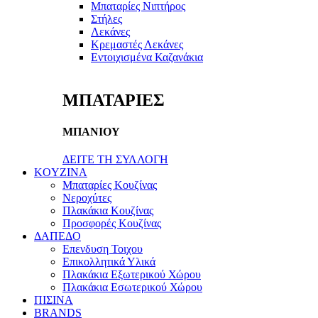
Μπαταρίες Νιπτήρος
Στήλες
Λεκάνες
Κρεμαστές Λεκάνες
Εντοιχισμένα Καζανάκια
ΜΠΑΤΑΡΙΕΣ
ΜΠΑΝΙΟΥ
ΔΕΙΤΕ ΤΗ ΣΥΛΛΟΓΗ
KOYZINA
Μπαταρίες Κουζίνας
Νεροχύτες
Πλακάκια Κουζίνας
Προσφορές Κουζίνας
ΔΑΠΕΔΟ
Επενδυση Τοιχου
Επικολλητικά Υλικά
Πλακάκια Εξωτερικού Χώρου
Πλακάκια Εσωτερικού Χώρου
ΠΙΣΙΝΑ
BRANDS