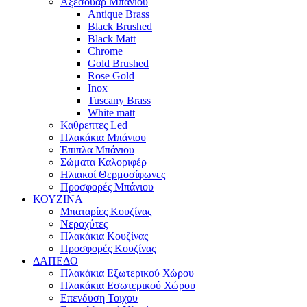
Αξεσουάρ Μπάνιου
Antique Brass
Black Brushed
Black Matt
Chrome
Gold Brushed
Rose Gold
Inox
Tuscany Brass
White matt
Καθρεπτες Led
Πλακάκια Μπάνιου
Έπιπλα Μπάνιου
Σώματα Καλοριφέρ
Ηλιακοί Θερμοσίφωνες
Προσφορές Μπάνιου
ΚΟΥΖΙΝΑ
Μπαταρίες Κουζίνας
Νεροχύτες
Πλακάκια Κουζίνας
Προσφορές Κουζίνας
ΔΑΠΕΔΟ
Πλακάκια Εξωτερικού Χώρου
Πλακάκια Εσωτερικού Χώρου
Επενδυση Τοιχου