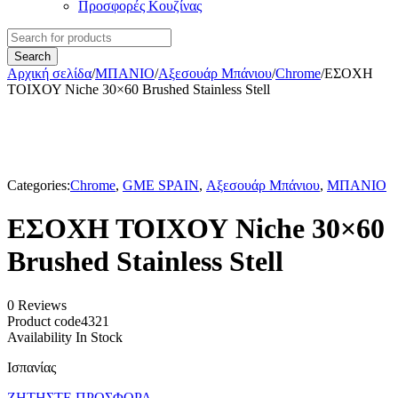
Προσφορές Κουζίνας
Αρχική σελίδα
/
ΜΠΑΝΙΟ
/
Αξεσουάρ Μπάνιου
/
Chrome
/
ΕΣΟΧΗ
ΤΟΙΧΟΥ Niche 30×60 Brushed Stainless Stell
Categories:
Chrome
,
GME SPAIN
,
Αξεσουάρ Μπάνιου
,
ΜΠΑΝΙΟ
ΕΣΟΧΗ ΤΟΙΧΟΥ Niche 30×60
Brushed Stainless Stell
0 Reviews
Product code
4321
Availability
In Stock
Ισπανίας
ΖΗΤΗΣΤΕ ΠΡΟΣΦΟΡΑ