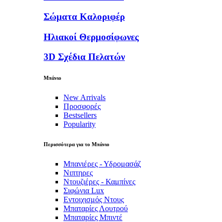
Σώματα Καλοριφέρ
Ηλιακοί Θερμοσίφωνες
3D Σχέδια Πελατών
Μπάνιο
New Arrivals
Προσφορές
Bestsellers
Popularity
Περισσότερα για το Μπάνιο
Μπανιέρες - Υδρομασάζ
Νιπτηρες
Ντουζιέρες - Καμπίνες
Σιφώνια Lux
Εντοιχισμός Ντους
Μπαταρίες Λουτρού
Μπαταρίες Μπιντέ