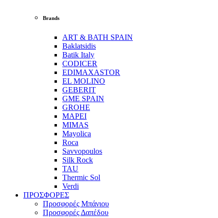
Brands
ART & BATH SPAIN
Baklatsidis
Batik Italy
CODICER
EDIMAXASTOR
EL MOLINO
GEBERIT
GME SPAIN
GROHE
MAPEI
MIMAS
Mayolica
Roca
Savvopoulos
Silk Rock
TAU
Thermic Sol
Verdi
ΠΡΟΣΦΟΡΕΣ
Προσφορές Μπάνιου
Προσφορές Δαπέδου