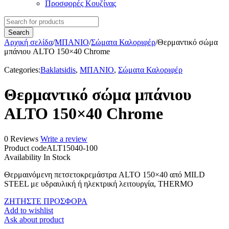
Προσφορές Κουζίνας
Αρχική σελίδα
/
ΜΠΑΝΙΟ
/
Σώματα Καλοριφέρ
/
Θερμαντικό σώμα
μπάνιου ALTO 150×40 Chrome
Categories:
Baklatsidis
,
ΜΠΑΝΙΟ
,
Σώματα Καλοριφέρ
Θερμαντικό σώμα μπάνιου
ALTO 150×40 Chrome
0 Reviews
Write a review
Product code
ALT15040-100
Availability
In Stock
Θερμαινόμενη πετσετοκρεμάστρα ALTO 150×40 από MILD
STEEL με υδραυλική ή ηλεκτρική λειτουργία, THERMO
ΖΗΤΗΣΤΕ ΠΡΟΣΦΟΡΑ
Add to wishlist
Ask about product