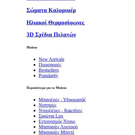
Σώματα Καλοριφέρ
Ηλιακοί Θερμοσίφωνες
3D Σχέδια Πελατών
Μπάνιο
New Arrivals
Προσφορές
Bestsellers
Popularity
Περισσότερα για το Μπάνιο
Μπανιέρες - Υδρομασάζ
Νιπτηρες
Ντουζιέρες - Καμπίνες
Σιφώνια Lux
Εντοιχισμός Ντους
Μπαταρίες Λουτρού
Μπαταρίες Μπιντέ