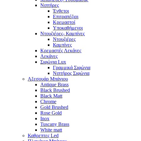
Νιπτήρες
Ένθετοι
Επιτραπέζιοι
Κρεμαστοί
Υποκαθήμενοι
Ντουζιέρες- Καμπίνες
Ντουζιέρες
Καμπίνες
Κρεμαστές Λεκάνες
Λεκάνες
Σιφώνια Lux
Γραμμικά Σιφώνια
Νιπτήρος Σιφώνια
Αξεσουάρ Μπάνιου
Antique Brass
Black Brushed
Black Matt
Chrome
Gold Brushed
Rose Gold
Inox
Tuscany Brass
White matt
Καθρεπτες Led