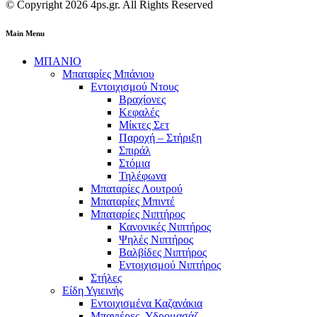
© Copyright 2026 4ps.gr. All Rights Reserved
Main Menu
ΜΠΑΝΙΟ
Μπαταρίες Μπάνιου
Εντοιχισμού Ντους
Βραχίονες
Κεφαλές
Μίκτες Σετ
Παροχή – Στήριξη
Σπιράλ
Στόμια
Τηλέφωνα
Μπαταρίες Λουτρού
Μπαταρίες Μπιντέ
Μπαταρίες Νιπτήρος
Κανονικές Νιπτήρος
Ψηλές Νιπτήρος
Βαλβίδες Νιπτήρος
Εντοιχισμού Νιπτήρος
Στήλες
Είδη Υγιεινής
Εντοιχισμένα Καζανάκια
Μπανιέρες- Υδρομασάζ