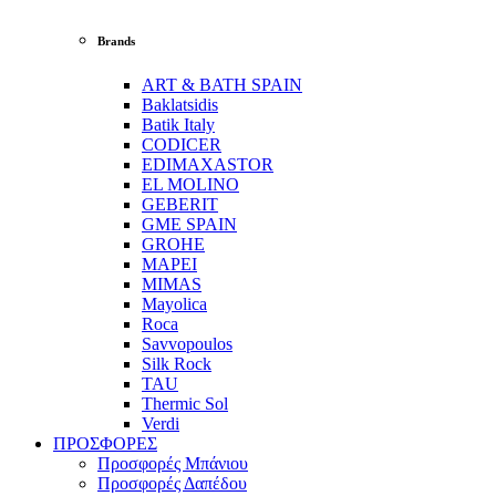
Brands
ART & BATH SPAIN
Baklatsidis
Batik Italy
CODICER
EDIMAXASTOR
EL MOLINO
GEBERIT
GME SPAIN
GROHE
MAPEI
MIMAS
Mayolica
Roca
Savvopoulos
Silk Rock
TAU
Thermic Sol
Verdi
ΠΡΟΣΦΟΡΕΣ
Προσφορές Μπάνιου
Προσφορές Δαπέδου