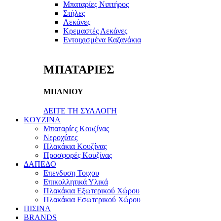
Μπαταρίες Νιπτήρος
Στήλες
Λεκάνες
Κρεμαστές Λεκάνες
Εντοιχισμένα Καζανάκια
ΜΠΑΤΑΡΙΕΣ
ΜΠΑΝΙΟΥ
ΔΕΙΤΕ ΤΗ ΣΥΛΛΟΓΗ
KOYZINA
Μπαταρίες Κουζίνας
Νεροχύτες
Πλακάκια Κουζίνας
Προσφορές Κουζίνας
ΔΑΠΕΔΟ
Επενδυση Τοιχου
Επικολλητικά Υλικά
Πλακάκια Εξωτερικού Χώρου
Πλακάκια Εσωτερικού Χώρου
ΠΙΣΙΝΑ
BRANDS