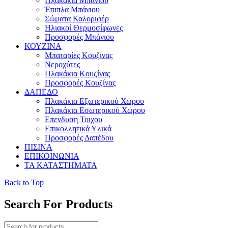
Πλακάκια Μπάνιου
Έπιπλα Μπάνιου
Σώματα Καλοριφέρ
Ηλιακοί Θερμοσίφωνες
Προσφορές Μπάνιου
ΚΟΥΖΙΝΑ
Μπαταρίες Κουζίνας
Νεροχύτες
Πλακάκια Κουζίνας
Προσφορές Κουζίνας
ΔΑΠΕΔΟ
Πλακάκια Εξωτερικού Χώρου
Πλακάκια Εσωτερικού Χώρου
Επενδυση Τοιχου
Επικολλητικά Υλικά
Προσφορές Δαπέδου
ΠΙΣΙΝΑ
ΕΠΙΚΟΙΝΩΝΙΑ
ΤΑ ΚΑΤΑΣΤΗΜΑΤΑ
Back to Top
Search For Products