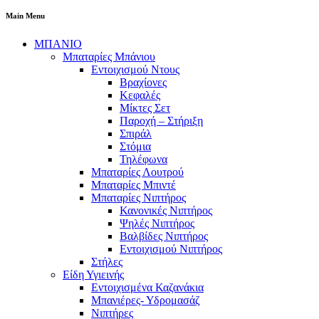
Main Menu
ΜΠΑΝΙΟ
Μπαταρίες Μπάνιου
Εντοιχισμού Ντους
Βραχίονες
Κεφαλές
Μίκτες Σετ
Παροχή – Στήριξη
Σπιράλ
Στόμια
Τηλέφωνα
Μπαταρίες Λουτρού
Μπαταρίες Μπιντέ
Μπαταρίες Νιπτήρος
Κανονικές Νιπτήρος
Ψηλές Νιπτήρος
Βαλβίδες Νιπτήρος
Εντοιχισμού Νιπτήρος
Στήλες
Είδη Υγιεινής
Εντοιχισμένα Καζανάκια
Μπανιέρες- Υδρομασάζ
Νιπτήρες