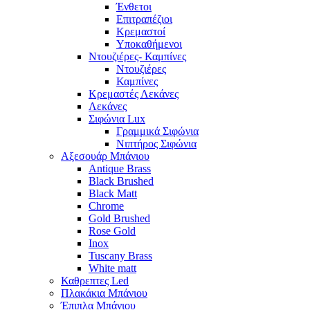
Ένθετοι
Επιτραπέζιοι
Κρεμαστοί
Υποκαθήμενοι
Ντουζιέρες- Καμπίνες
Ντουζιέρες
Καμπίνες
Κρεμαστές Λεκάνες
Λεκάνες
Σιφώνια Lux
Γραμμικά Σιφώνια
Νιπτήρος Σιφώνια
Αξεσουάρ Μπάνιου
Antique Brass
Black Brushed
Black Matt
Chrome
Gold Brushed
Rose Gold
Inox
Tuscany Brass
White matt
Καθρεπτες Led
Πλακάκια Μπάνιου
Έπιπλα Μπάνιου