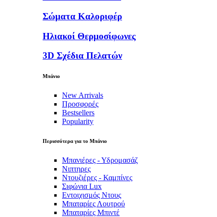
Σώματα Καλοριφέρ
Ηλιακοί Θερμοσίφωνες
3D Σχέδια Πελατών
Μπάνιο
New Arrivals
Προσφορές
Bestsellers
Popularity
Περισσότερα για το Μπάνιο
Μπανιέρες - Υδρομασάζ
Νιπτηρες
Ντουζιέρες - Καμπίνες
Σιφώνια Lux
Εντοιχισμός Ντους
Μπαταρίες Λουτρού
Μπαταρίες Μπιντέ