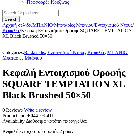
Προσφορές Κουζίνας
Αρχική σελίδα
/
ΜΠΑΝΙΟ
/
Μπαταρίες Μπάνιου
/
Εντοιχισμού Ντους
/
Κεφαλές
/
Κεφαλή Εντοιχισμού Οροφής SQUARE TEMPTATION
XL Black Brushed 50×50
Categories:
Baklatsidis
,
Εντοιχισμού Ντους
,
Κεφαλές
,
ΜΠΑΝΙΟ
,
Μπαταρίες Μπάνιου
Κεφαλή Εντοιχισμού Οροφής
SQUARE TEMPTATION XL
Black Brushed 50×50
0 Reviews
Write a review
Product code
E044109-411
Availability
Διαθέσιμο κατόπιν παραγγελίας
Κεφαλή εντοιχισμού οροφής 2 ροών