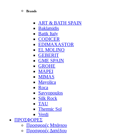
Brands
ART & BATH SPAIN
Baklatsidis
Batik Italy
CODICER
EDIMAXASTOR
EL MOLINO
GEBERIT
GME SPAIN
GROHE
MAPEI
MIMAS
Mayolica
Roca
Savvopoulos
Silk Rock
TAU
Thermic Sol
Verdi
ΠΡΟΣΦΟΡΕΣ
Προσφορές Μπάνιου
Προσφορές Δαπέδου