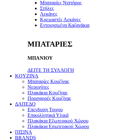
Μπαταρίες Νιπτήρος
Στήλες
Λεκάνες
Κρεμαστές Λεκάνες
Εντοιχισμένα Καζανάκια
ΜΠΑΤΑΡΙΕΣ
ΜΠΑΝΙΟΥ
ΔΕΙΤΕ ΤΗ ΣΥΛΛΟΓΗ
KOYZINA
Μπαταρίες Κουζίνας
Νεροχύτες
Πλακάκια Κουζίνας
Προσφορές Κουζίνας
ΔΑΠΕΔΟ
Επενδυση Τοιχου
Επικολλητικά Υλικά
Πλακάκια Εξωτερικού Χώρου
Πλακάκια Εσωτερικού Χώρου
ΠΙΣΙΝΑ
BRANDS