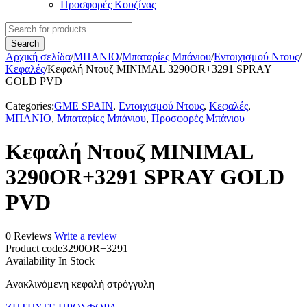
Προσφορές Κουζίνας
Αρχική σελίδα
/
ΜΠΑΝΙΟ
/
Μπαταρίες Μπάνιου
/
Εντοιχισμού Ντους
/
Κεφαλές
/
Κεφαλή Ντουζ MINIMAL 3290OR+3291 SPRAY
GOLD PVD
Categories:
GME SPAIN
,
Εντοιχισμού Ντους
,
Κεφαλές
,
ΜΠΑΝΙΟ
,
Μπαταρίες Μπάνιου
,
Προσφορές Μπάνιου
Κεφαλή Ντουζ MINIMAL
3290OR+3291 SPRAY GOLD
PVD
0 Reviews
Write a review
Product code
3290OR+3291
Availability
In Stock
Ανακλινόμενη κεφαλή στρόγγυλη