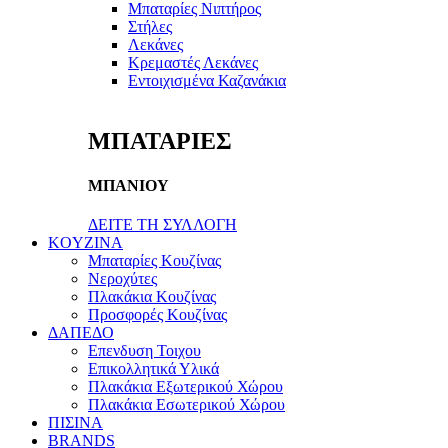
Μπαταρίες Νιπτήρος
Στήλες
Λεκάνες
Κρεμαστές Λεκάνες
Εντοιχισμένα Καζανάκια
ΜΠΑΤΑΡΙΕΣ
ΜΠΑΝΙΟΥ
ΔΕΙΤΕ ΤΗ ΣΥΛΛΟΓΗ
KOYZINA
Μπαταρίες Κουζίνας
Νεροχύτες
Πλακάκια Κουζίνας
Προσφορές Κουζίνας
ΔΑΠΕΔΟ
Επενδυση Τοιχου
Επικολλητικά Υλικά
Πλακάκια Εξωτερικού Χώρου
Πλακάκια Εσωτερικού Χώρου
ΠΙΣΙΝΑ
BRANDS