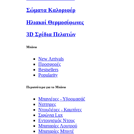
Σώματα Καλοριφέρ
Ηλιακοί Θερμοσίφωνες
3D Σχέδια Πελατών
Μπάνιο
New Arrivals
Προσφορές
Bestsellers
Popularity
Περισσότερα για το Μπάνιο
Μπανιέρες - Υδρομασάζ
Νιπτηρες
Ντουζιέρες - Καμπίνες
Σιφώνια Lux
Εντοιχισμός Ντους
Μπαταρίες Λουτρού
Μπαταρίες Μπιντέ