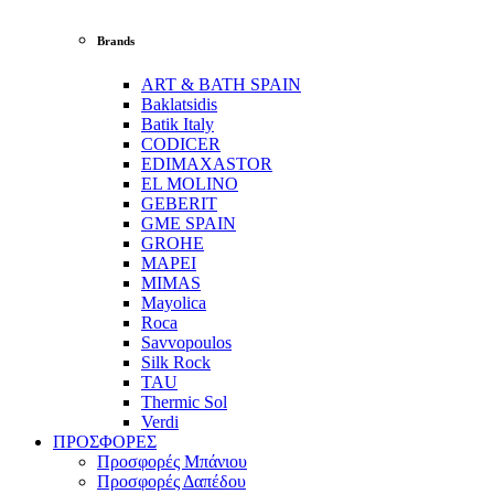
Brands
ART & BATH SPAIN
Baklatsidis
Batik Italy
CODICER
EDIMAXASTOR
EL MOLINO
GEBERIT
GME SPAIN
GROHE
MAPEI
MIMAS
Mayolica
Roca
Savvopoulos
Silk Rock
TAU
Thermic Sol
Verdi
ΠΡΟΣΦΟΡΕΣ
Προσφορές Μπάνιου
Προσφορές Δαπέδου