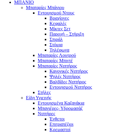
ΜΠΑΝΙΟ
Μπαταρίες Μπάνιου
Εντοιχισμού Ντους
Βραχίονες
Κεφαλές
Μίκτες Σετ
Παροχή – Στήριξη
Σπιράλ
Στόμια
Τηλέφωνα
Μπαταρίες Λουτρού
Μπαταρίες Μπιντέ
Μπαταρίες Νιπτήρος
Κανονικές Νιπτήρος
Ψηλές Νιπτήρος
Βαλβίδες Νιπτήρος
Εντοιχισμού Νιπτήρος
Στήλες
Είδη Υγιεινής
Εντοιχισμένα Καζανάκια
Μπανιέρες- Υδρομασάζ
Νιπτήρες
Ένθετοι
Επιτραπέζιοι
Κρεμαστοί