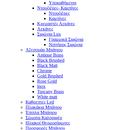
Υποκαθήμενοι
Ντουζιέρες- Καμπίνες
Ντουζιέρες
Καμπίνες
Κρεμαστές Λεκάνες
Λεκάνες
Σιφώνια Lux
Γραμμικά Σιφώνια
Νιπτήρος Σιφώνια
Αξεσουάρ Μπάνιου
Antique Brass
Black Brushed
Black Matt
Chrome
Gold Brushed
Rose Gold
Inox
Tuscany Brass
White matt
Καθρεπτες Led
Πλακάκια Μπάνιου
Έπιπλα Μπάνιου
Σώματα Καλοριφέρ
Ηλιακοί Θερμοσίφωνες
Προσφορές Μπάνιου