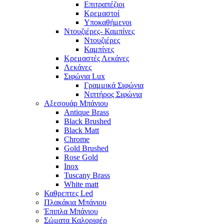
Επιτραπέζιοι
Κρεμαστοί
Υποκαθήμενοι
Ντουζιέρες- Καμπίνες
Ντουζιέρες
Καμπίνες
Κρεμαστές Λεκάνες
Λεκάνες
Σιφώνια Lux
Γραμμικά Σιφώνια
Νιπτήρος Σιφώνια
Αξεσουάρ Μπάνιου
Antique Brass
Black Brushed
Black Matt
Chrome
Gold Brushed
Rose Gold
Inox
Tuscany Brass
White matt
Καθρεπτες Led
Πλακάκια Μπάνιου
Έπιπλα Μπάνιου
Σώματα Καλοριφέρ