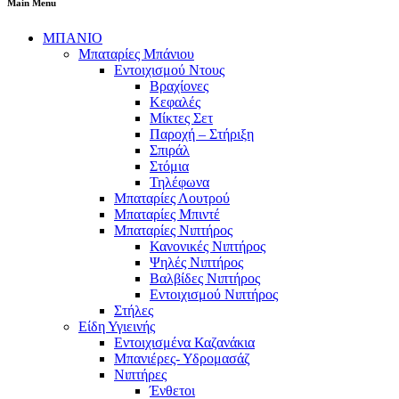
Main Menu
ΜΠΑΝΙΟ
Μπαταρίες Μπάνιου
Εντοιχισμού Ντους
Βραχίονες
Κεφαλές
Μίκτες Σετ
Παροχή – Στήριξη
Σπιράλ
Στόμια
Τηλέφωνα
Μπαταρίες Λουτρού
Μπαταρίες Μπιντέ
Μπαταρίες Νιπτήρος
Κανονικές Νιπτήρος
Ψηλές Νιπτήρος
Βαλβίδες Νιπτήρος
Εντοιχισμού Νιπτήρος
Στήλες
Είδη Υγιεινής
Εντοιχισμένα Καζανάκια
Μπανιέρες- Υδρομασάζ
Νιπτήρες
Ένθετοι