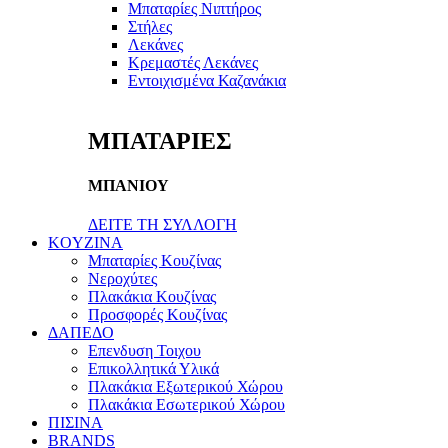
Μπαταρίες Νιπτήρος
Στήλες
Λεκάνες
Κρεμαστές Λεκάνες
Εντοιχισμένα Καζανάκια
ΜΠΑΤΑΡΙΕΣ
ΜΠΑΝΙΟΥ
ΔΕΙΤΕ ΤΗ ΣΥΛΛΟΓΗ
KOYZINA
Μπαταρίες Κουζίνας
Νεροχύτες
Πλακάκια Κουζίνας
Προσφορές Κουζίνας
ΔΑΠΕΔΟ
Επενδυση Τοιχου
Επικολλητικά Υλικά
Πλακάκια Εξωτερικού Χώρου
Πλακάκια Εσωτερικού Χώρου
ΠΙΣΙΝΑ
BRANDS