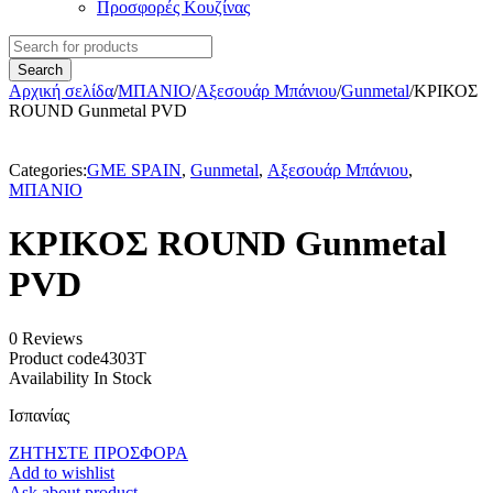
Προσφορές Κουζίνας
Αρχική σελίδα
/
ΜΠΑΝΙΟ
/
Αξεσουάρ Μπάνιου
/
Gunmetal
/
ΚΡΙΚΟΣ
ROUND Gunmetal PVD
Categories:
GME SPAIN
,
Gunmetal
,
Αξεσουάρ Μπάνιου
,
ΜΠΑΝΙΟ
ΚΡΙΚΟΣ ROUND Gunmetal
PVD
0 Reviews
Product code
4303T
Availability
In Stock
Ισπανίας
ΖΗΤΗΣΤΕ ΠΡΟΣΦΟΡΑ
Add to wishlist
Ask about product