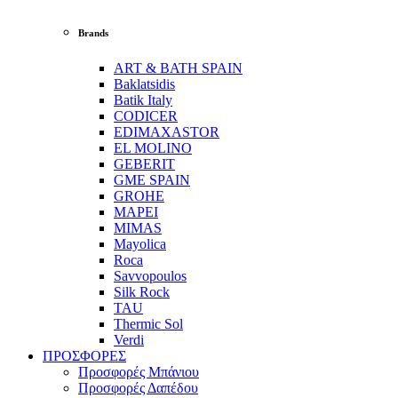
Brands
ART & BATH SPAIN
Baklatsidis
Batik Italy
CODICER
EDIMAXASTOR
EL MOLINO
GEBERIT
GME SPAIN
GROHE
MAPEI
MIMAS
Mayolica
Roca
Savvopoulos
Silk Rock
TAU
Thermic Sol
Verdi
ΠΡΟΣΦΟΡΕΣ
Προσφορές Μπάνιου
Προσφορές Δαπέδου