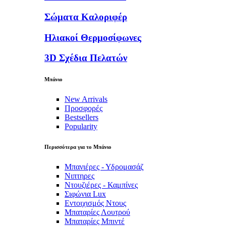
Σώματα Καλοριφέρ
Ηλιακοί Θερμοσίφωνες
3D Σχέδια Πελατών
Μπάνιο
New Arrivals
Προσφορές
Bestsellers
Popularity
Περισσότερα για το Μπάνιο
Μπανιέρες - Υδρομασάζ
Νιπτηρες
Ντουζιέρες - Καμπίνες
Σιφώνια Lux
Εντοιχισμός Ντους
Μπαταρίες Λουτρού
Μπαταρίες Μπιντέ