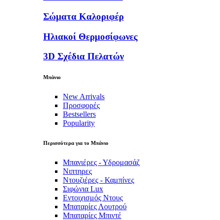
Σώματα Καλοριφέρ
Ηλιακοί Θερμοσίφωνες
3D Σχέδια Πελατών
Μπάνιο
New Arrivals
Προσφορές
Bestsellers
Popularity
Περισσότερα για το Μπάνιο
Μπανιέρες - Υδρομασάζ
Νιπτηρες
Ντουζιέρες - Καμπίνες
Σιφώνια Lux
Εντοιχισμός Ντους
Μπαταρίες Λουτρού
Μπαταρίες Μπιντέ