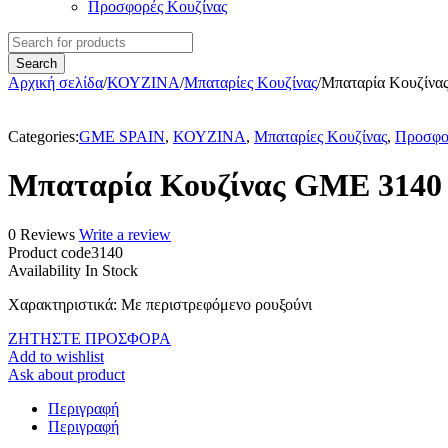
Προσφορές Κουζίνας
Αρχική σελίδα
/
ΚΟΥΖΙΝΑ
/
Μπαταρίες Κουζίνας
/
Μπαταρία Κουζίνα
Categories:
GME SPAIN
,
ΚΟΥΖΙΝΑ
,
Μπαταρίες Κουζίνας
,
Προσφο
Μπαταρία Κουζίνας GME 3140
0 Reviews
Write a review
Product code
3140
Availability
In Stock
Χαρακτηριστικά
: Με περιστρεφόμενο ρουξούνι
ΖΗΤΗΣΤΕ ΠΡΟΣΦΟΡΑ
Add to wishlist
Ask about product
Περιγραφή
Περιγραφή