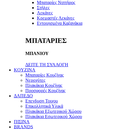
Μπαταρίες Νιπτήρος
Στήλες
Λεκάνες
Κρεμαστές Λεκάνες
Εντοιχισμένα Καζανάκια
ΜΠΑΤΑΡΙΕΣ
ΜΠΑΝΙΟΥ
ΔΕΙΤΕ ΤΗ ΣΥΛΛΟΓΗ
KOYZINA
Μπαταρίες Κουζίνας
Νεροχύτες
Πλακάκια Κουζίνας
Προσφορές Κουζίνας
ΔΑΠΕΔΟ
Επενδυση Τοιχου
Επικολλητικά Υλικά
Πλακάκια Εξωτερικού Χώρου
Πλακάκια Εσωτερικού Χώρου
ΠΙΣΙΝΑ
BRANDS