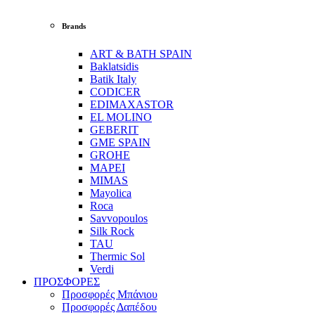
Brands
ART & BATH SPAIN
Baklatsidis
Batik Italy
CODICER
EDIMAXASTOR
EL MOLINO
GEBERIT
GME SPAIN
GROHE
MAPEI
MIMAS
Mayolica
Roca
Savvopoulos
Silk Rock
TAU
Thermic Sol
Verdi
ΠΡΟΣΦΟΡΕΣ
Προσφορές Μπάνιου
Προσφορές Δαπέδου