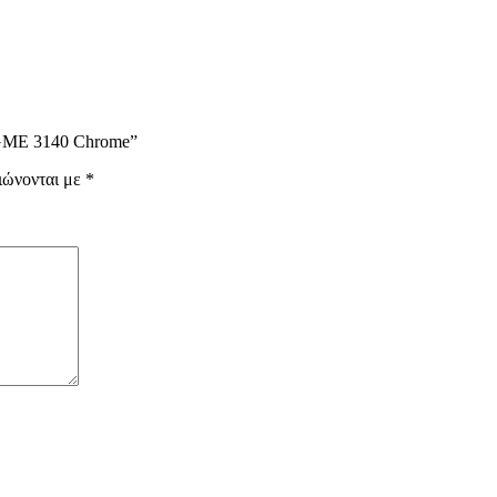
ς GME 3140 Chrome”
ιώνονται με
*