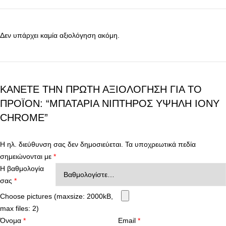
Δεν υπάρχει καμία αξιολόγηση ακόμη.
ΚΆΝΕΤΕ ΤΗΝ ΠΡΏΤΗ ΑΞΙΟΛΌΓΗΣΗ ΓΙΑ ΤΟ
ΠΡΟΪΌΝ: “ΜΠΑΤΑΡΊΑ ΝΙΠΤΉΡΟΣ ΥΨΗΛΉ IONY
CHROME”
Η ηλ. διεύθυνση σας δεν δημοσιεύεται.
Τα υποχρεωτικά πεδία
σημειώνονται με
*
Η βαθμολογία
σας
*
Choose pictures (maxsize: 2000kB,
max files: 2)
Όνομα
*
Email
*