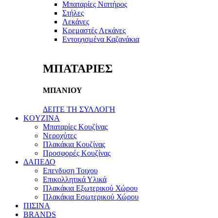
Μπαταρίες Νιπτήρος
Στήλες
Λεκάνες
Κρεμαστές Λεκάνες
Εντοιχισμένα Καζανάκια
ΜΠΑΤΑΡΙΕΣ
ΜΠΑΝΙΟΥ
ΔΕΙΤΕ ΤΗ ΣΥΛΛΟΓΗ
KOYZINA
Μπαταρίες Κουζίνας
Νεροχύτες
Πλακάκια Κουζίνας
Προσφορές Κουζίνας
ΔΑΠΕΔΟ
Επενδυση Τοιχου
Επικολλητικά Υλικά
Πλακάκια Εξωτερικού Χώρου
Πλακάκια Εσωτερικού Χώρου
ΠΙΣΙΝΑ
BRANDS