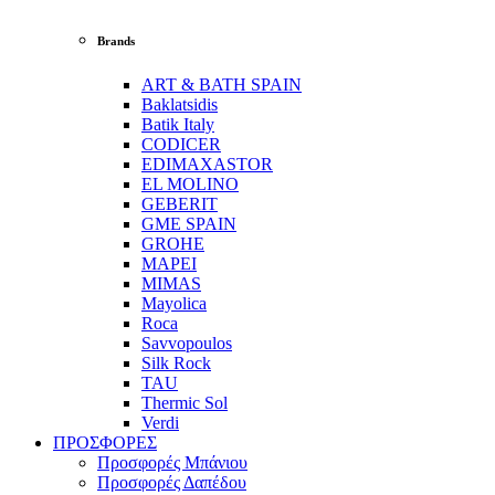
Brands
ART & BATH SPAIN
Baklatsidis
Batik Italy
CODICER
EDIMAXASTOR
EL MOLINO
GEBERIT
GME SPAIN
GROHE
MAPEI
MIMAS
Mayolica
Roca
Savvopoulos
Silk Rock
TAU
Thermic Sol
Verdi
ΠΡΟΣΦΟΡΕΣ
Προσφορές Μπάνιου
Προσφορές Δαπέδου