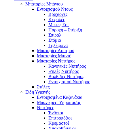
Μπαταρίες Μπάνιου
Εντοιχισμού Ντους
Βραχίονες
Κεφαλές
Μίκτες Σετ
Παροχή – Στήριξη
Σπιράλ
Στόμια
Τηλέφωνα
Μπαταρίες Λουτρού
Μπαταρίες Μπιντέ
Μπαταρίες Νιπτήρος
Κανονικές Νιπτήρος
Ψηλές Νιπτήρος
Βαλβίδες Νιπτήρος
Εντοιχισμού Νιπτήρος
Στήλες
Είδη Υγιεινής
Εντοιχισμένα Καζανάκια
Μπανιέρες- Υδρομασάζ
Νιπτήρες
Ένθετοι
Επιτραπέζιοι
Κρεμαστοί
Υποκαθήμενοι