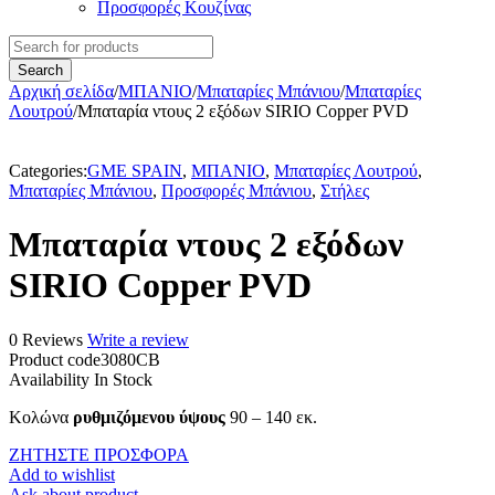
Προσφορές Κουζίνας
Αρχική σελίδα
/
ΜΠΑΝΙΟ
/
Μπαταρίες Μπάνιου
/
Μπαταρίες
Λουτρού
/
Μπαταρία ντους 2 εξόδων SIRIO Copper PVD
Categories:
GME SPAIN
,
ΜΠΑΝΙΟ
,
Μπαταρίες Λουτρού
,
Μπαταρίες Μπάνιου
,
Προσφορές Μπάνιου
,
Στήλες
Μπαταρία ντους 2 εξόδων
SIRIO Copper PVD
0 Reviews
Write a review
Product code
3080CB
Availability
In Stock
Κολώνα
ρυθμιζόμενου ύψους
90 – 140 εκ.
ΖΗΤΗΣΤΕ ΠΡΟΣΦΟΡΑ
Add to wishlist
Ask about product