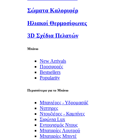
Σώματα Καλοριφέρ
Ηλιακοί Θερμοσίφωνες
3D Σχέδια Πελατών
Μπάνιο
New Arrivals
Προσφορές
Bestsellers
Popularity
Περισσότερα για το Μπάνιο
Μπανιέρες - Υδρομασάζ
Νιπτηρες
Ντουζιέρες - Καμπίνες
Σιφώνια Lux
Εντοιχισμός Ντους
Μπαταρίες Λουτρού
Μπαταρίες Μπιντέ