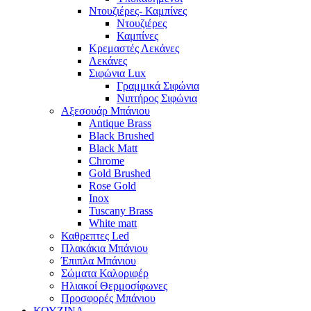
Ντουζιέρες- Καμπίνες
Ντουζιέρες
Καμπίνες
Κρεμαστές Λεκάνες
Λεκάνες
Σιφώνια Lux
Γραμμικά Σιφώνια
Νιπτήρος Σιφώνια
Αξεσουάρ Μπάνιου
Antique Brass
Black Brushed
Black Matt
Chrome
Gold Brushed
Rose Gold
Inox
Tuscany Brass
White matt
Καθρεπτες Led
Πλακάκια Μπάνιου
Έπιπλα Μπάνιου
Σώματα Καλοριφέρ
Ηλιακοί Θερμοσίφωνες
Προσφορές Μπάνιου
ΚΟΥΖΙΝΑ