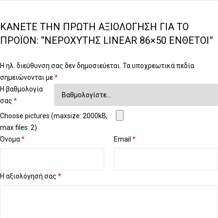
ΚΆΝΕΤΕ ΤΗΝ ΠΡΏΤΗ ΑΞΙΟΛΌΓΗΣΗ ΓΙΑ ΤΟ
ΠΡΟΪΌΝ: “ΝΕΡΟΧΎΤΗΣ LINEAR 86×50 ΈΝΘΕΤΟΙ”
Η ηλ. διεύθυνση σας δεν δημοσιεύεται.
Τα υποχρεωτικά πεδία
σημειώνονται με
*
Η βαθμολογία
σας
*
Choose pictures (maxsize: 2000kB,
max files: 2)
Όνομα
*
Email
*
Η αξιολόγησή σας
*