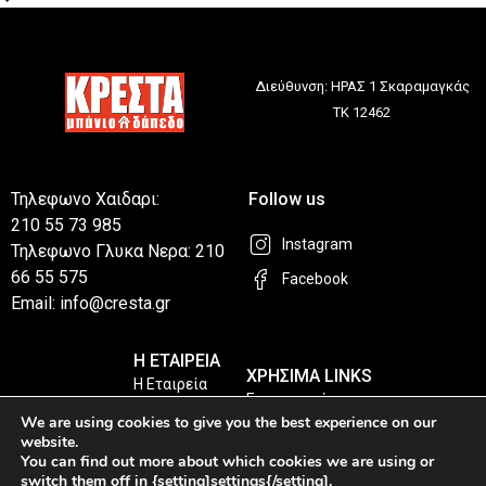
Διεύθυνση: ΗΡΑΣ 1 Σκαραμαγκάς
ΤΚ 12462
Τηλεφωνο Χαιδαρι:
Follow us
210 55 73 985
Instagram
Τηλεφωνο Γλυκα Νερα: 210
66 55 575
Facebook
Email: info@cresta.gr
Η ΕΤΑΙΡΕΙΑ
ΧΡΗΣΙΜΑ LINKS
Η Εταιρεία
Επικοινωνία
Καταστήματα
We are using cookies to give you the best experience on our
Privacy Policy
website.
You can find out more about which cookies we are using or
Συχνές Ερωτήσεις
switch them off in {setting]settings{/setting].