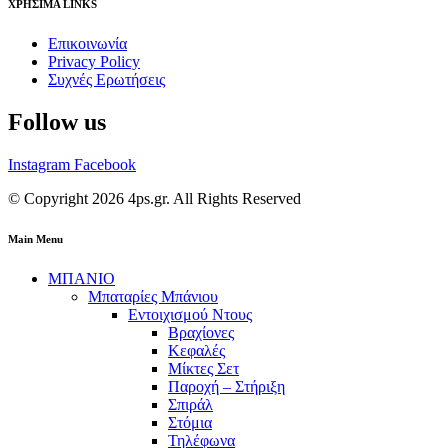
ΧΡΗΣΙΜΑ LINKS
Επικοινωνία
Privacy Policy
Συχνές Ερωτήσεις
Follow us
Instagram
Facebook
© Copyright 2026 4ps.gr. All Rights Reserved
Main Menu
ΜΠΑΝΙΟ
Μπαταρίες Μπάνιου
Εντοιχισμού Ντους
Βραχίονες
Κεφαλές
Μίκτες Σετ
Παροχή – Στήριξη
Σπιράλ
Στόμια
Τηλέφωνα