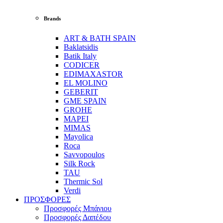
Brands
ART & BATH SPAIN
Baklatsidis
Batik Italy
CODICER
EDIMAXASTOR
EL MOLINO
GEBERIT
GME SPAIN
GROHE
MAPEI
MIMAS
Mayolica
Roca
Savvopoulos
Silk Rock
TAU
Thermic Sol
Verdi
ΠΡΟΣΦΟΡΕΣ
Προσφορές Μπάνιου
Προσφορές Δαπέδου