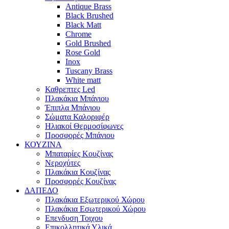
Antique Brass
Black Brushed
Black Matt
Chrome
Gold Brushed
Rose Gold
Inox
Tuscany Brass
White matt
Καθρεπτες Led
Πλακάκια Μπάνιου
Έπιπλα Μπάνιου
Σώματα Καλοριφέρ
Ηλιακοί Θερμοσίφωνες
Προσφορές Μπάνιου
ΚΟΥΖΙΝΑ
Μπαταρίες Κουζίνας
Νεροχύτες
Πλακάκια Κουζίνας
Προσφορές Κουζίνας
ΔΑΠΕΔΟ
Πλακάκια Εξωτερικού Χώρου
Πλακάκια Εσωτερικού Χώρου
Επενδυση Τοιχου
Επικολλητικά Υλικά