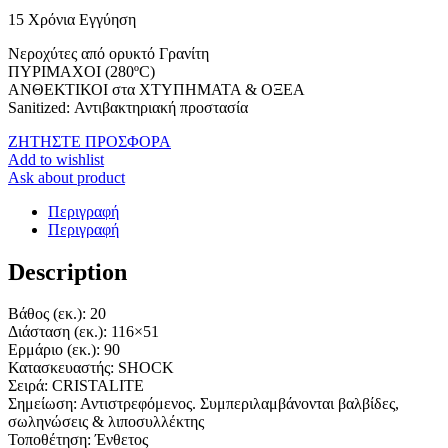
15 Χρόνια Εγγύηση
Νεροχύτες από ορυκτό Γρανίτη
ΠΥΡΙΜΑΧΟΙ (280ºC)
ΑΝΘΕΚΤΙΚΟΙ στα ΧΤΥΠΗΜΑΤΑ & ΟΞΕΑ
Sanitized: Αντιβακτηριακή προστασία
ΖΗΤΗΣΤΕ ΠΡΟΣΦΟΡΑ
Add to wishlist
Ask about product
Περιγραφή
Περιγραφή
Description
Βάθος (εκ.)
: 20
Διάσταση (εκ.)
: 116×51
Ερμάριο (εκ.)
: 90
Κατασκευαστής
: SHOCK
Σειρά
: CRISTALITE
Σημείωση
: Αντιστρεφόμενος. Συμπεριλαμβάνονται βαλβίδες,
σωληνώσεις & λιποσυλλέκτης
Τοποθέτηση
: Ένθετος