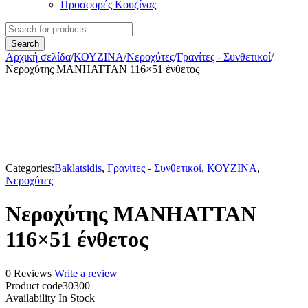
Προσφορές Κουζίνας
Αρχική σελίδα
/
ΚΟΥΖΙΝΑ
/
Νεροχύτες
/
Γρανίτες - Συνθετικοί
/
Νεροχύτης MANHATTAN 116×51 ένθετος
Categories:
Baklatsidis
,
Γρανίτες - Συνθετικοί
,
ΚΟΥΖΙΝΑ
,
Νεροχύτες
Νεροχύτης MANHATTAN
116×51 ένθετος
0 Reviews
Write a review
Product code
30300
Availability
In Stock