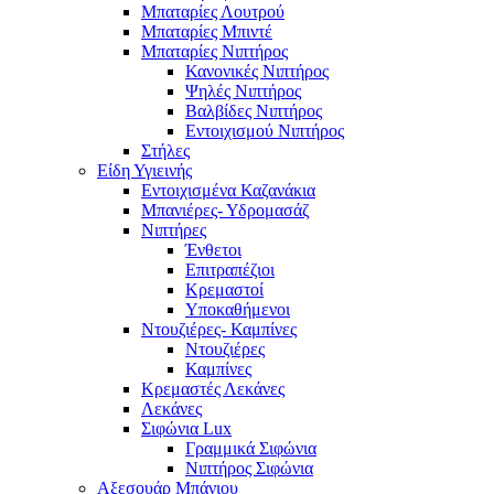
Μπαταρίες Λουτρού
Μπαταρίες Μπιντέ
Μπαταρίες Νιπτήρος
Κανονικές Νιπτήρος
Ψηλές Νιπτήρος
Βαλβίδες Νιπτήρος
Εντοιχισμού Νιπτήρος
Στήλες
Είδη Υγιεινής
Εντοιχισμένα Καζανάκια
Μπανιέρες- Υδρομασάζ
Νιπτήρες
Ένθετοι
Επιτραπέζιοι
Κρεμαστοί
Υποκαθήμενοι
Ντουζιέρες- Καμπίνες
Ντουζιέρες
Καμπίνες
Κρεμαστές Λεκάνες
Λεκάνες
Σιφώνια Lux
Γραμμικά Σιφώνια
Νιπτήρος Σιφώνια
Αξεσουάρ Μπάνιου