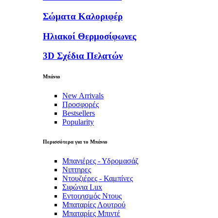
Σώματα Καλοριφέρ
Ηλιακοί Θερμοσίφωνες
3D Σχέδια Πελατών
Μπάνιο
New Arrivals
Προσφορές
Bestsellers
Popularity
Περισσότερα για το Μπάνιο
Μπανιέρες - Υδρομασάζ
Νιπτηρες
Ντουζιέρες - Καμπίνες
Σιφώνια Lux
Εντοιχισμός Ντους
Μπαταρίες Λουτρού
Μπαταρίες Μπιντέ