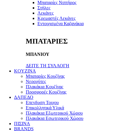
Μπαταρίες Νιπτήρος
Στήλες
Λεκάνες
Κρεμαστές Λεκάνες
Εντοιχισμένα Καζανάκια
ΜΠΑΤΑΡΙΕΣ
ΜΠΑΝΙΟΥ
ΔΕΙΤΕ ΤΗ ΣΥΛΛΟΓΗ
KOYZINA
Μπαταρίες Κουζίνας
Νεροχύτες
Πλακάκια Κουζίνας
Προσφορές Κουζίνας
ΔΑΠΕΔΟ
Επενδυση Τοιχου
Επικολλητικά Υλικά
Πλακάκια Εξωτερικού Χώρου
Πλακάκια Εσωτερικού Χώρου
ΠΙΣΙΝΑ
BRANDS