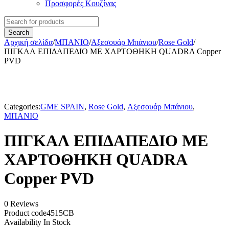
Προσφορές Κουζίνας
Αρχική σελίδα
/
ΜΠΑΝΙΟ
/
Αξεσουάρ Μπάνιου
/
Rose Gold
/
ΠΙΓΚΑΛ ΕΠΙΔΑΠΕΔΙΟ ΜΕ ΧΑΡΤΟΘΗΚΗ QUADRA Copper
PVD
Categories:
GME SPAIN
,
Rose Gold
,
Αξεσουάρ Μπάνιου
,
ΜΠΑΝΙΟ
ΠΙΓΚΑΛ ΕΠΙΔΑΠΕΔΙΟ ΜΕ
ΧΑΡΤΟΘΗΚΗ QUADRA
Copper PVD
0 Reviews
Product code
4515CB
Availability
In Stock