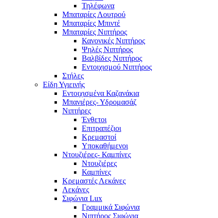
Τηλέφωνα
Μπαταρίες Λουτρού
Μπαταρίες Μπιντέ
Μπαταρίες Νιπτήρος
Κανονικές Νιπτήρος
Ψηλές Νιπτήρος
Βαλβίδες Νιπτήρος
Εντοιχισμού Νιπτήρος
Στήλες
Είδη Υγιεινής
Εντοιχισμένα Καζανάκια
Μπανιέρες- Υδρομασάζ
Νιπτήρες
Ένθετοι
Επιτραπέζιοι
Κρεμαστοί
Υποκαθήμενοι
Ντουζιέρες- Καμπίνες
Ντουζιέρες
Καμπίνες
Κρεμαστές Λεκάνες
Λεκάνες
Σιφώνια Lux
Γραμμικά Σιφώνια
Νιπτήρος Σιφώνια