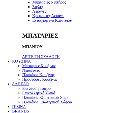
Μπαταρίες Νιπτήρος
Στήλες
Λεκάνες
Κρεμαστές Λεκάνες
Εντοιχισμένα Καζανάκια
ΜΠΑΤΑΡΙΕΣ
ΜΠΑΝΙΟΥ
ΔΕΙΤΕ ΤΗ ΣΥΛΛΟΓΗ
KOYZINA
Μπαταρίες Κουζίνας
Νεροχύτες
Πλακάκια Κουζίνας
Προσφορές Κουζίνας
ΔΑΠΕΔΟ
Επενδυση Τοιχου
Επικολλητικά Υλικά
Πλακάκια Εξωτερικού Χώρου
Πλακάκια Εσωτερικού Χώρου
ΠΙΣΙΝΑ
BRANDS