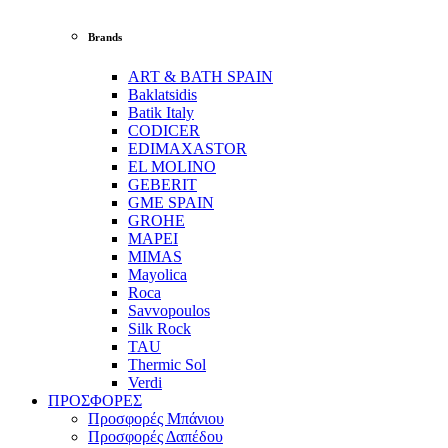
Brands
ART & BATH SPAIN
Baklatsidis
Batik Italy
CODICER
EDIMAXASTOR
EL MOLINO
GEBERIT
GME SPAIN
GROHE
MAPEI
MIMAS
Mayolica
Roca
Savvopoulos
Silk Rock
TAU
Thermic Sol
Verdi
ΠΡΟΣΦΟΡΕΣ
Προσφορές Μπάνιου
Προσφορές Δαπέδου