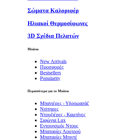
Σώματα Καλοριφέρ
Ηλιακοί Θερμοσίφωνες
3D Σχέδια Πελατών
Μπάνιο
New Arrivals
Προσφορές
Bestsellers
Popularity
Περισσότερα για το Μπάνιο
Μπανιέρες - Υδρομασάζ
Νιπτηρες
Ντουζιέρες - Καμπίνες
Σιφώνια Lux
Εντοιχισμός Ντους
Μπαταρίες Λουτρού
Μπαταρίες Μπιντέ