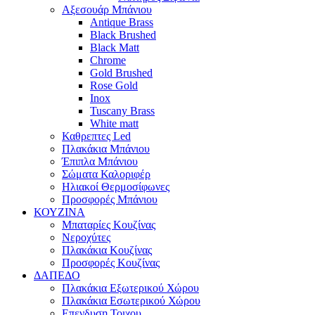
Αξεσουάρ Μπάνιου
Antique Brass
Black Brushed
Black Matt
Chrome
Gold Brushed
Rose Gold
Inox
Tuscany Brass
White matt
Καθρεπτες Led
Πλακάκια Μπάνιου
Έπιπλα Μπάνιου
Σώματα Καλοριφέρ
Ηλιακοί Θερμοσίφωνες
Προσφορές Μπάνιου
ΚΟΥΖΙΝΑ
Μπαταρίες Κουζίνας
Νεροχύτες
Πλακάκια Κουζίνας
Προσφορές Κουζίνας
ΔΑΠΕΔΟ
Πλακάκια Εξωτερικού Χώρου
Πλακάκια Εσωτερικού Χώρου
Επενδυση Τοιχου