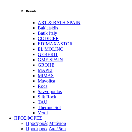
Brands
ART & BATH SPAIN
Baklatsidis
Batik Italy
CODICER
EDIMAXASTOR
EL MOLINO
GEBERIT
GME SPAIN
GROHE
MAPEI
MIMAS
Mayolica
Roca
Savvopoulos
Silk Rock
TAU
Thermic Sol
Verdi
ΠΡΟΣΦΟΡΕΣ
Προσφορές Μπάνιου
Προσφορές Δαπέδου