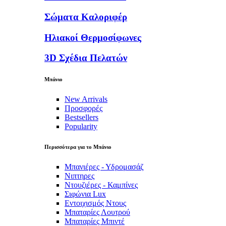
Σώματα Καλοριφέρ
Ηλιακοί Θερμοσίφωνες
3D Σχέδια Πελατών
Μπάνιο
New Arrivals
Προσφορές
Bestsellers
Popularity
Περισσότερα για το Μπάνιο
Μπανιέρες - Υδρομασάζ
Νιπτηρες
Ντουζιέρες - Καμπίνες
Σιφώνια Lux
Εντοιχισμός Ντους
Μπαταρίες Λουτρού
Μπαταρίες Μπιντέ