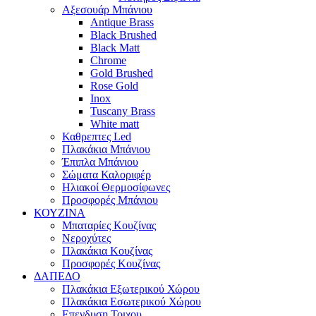
Αξεσουάρ Μπάνιου
Antique Brass
Black Brushed
Black Matt
Chrome
Gold Brushed
Rose Gold
Inox
Tuscany Brass
White matt
Καθρεπτες Led
Πλακάκια Μπάνιου
Έπιπλα Μπάνιου
Σώματα Καλοριφέρ
Ηλιακοί Θερμοσίφωνες
Προσφορές Μπάνιου
ΚΟΥΖΙΝΑ
Μπαταρίες Κουζίνας
Νεροχύτες
Πλακάκια Κουζίνας
Προσφορές Κουζίνας
ΔΑΠΕΔΟ
Πλακάκια Εξωτερικού Χώρου
Πλακάκια Εσωτερικού Χώρου
Επενδυση Τοιχου