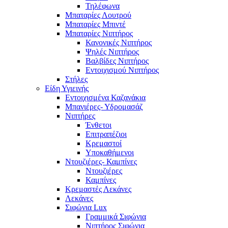
Τηλέφωνα
Μπαταρίες Λουτρού
Μπαταρίες Μπιντέ
Μπαταρίες Νιπτήρος
Κανονικές Νιπτήρος
Ψηλές Νιπτήρος
Βαλβίδες Νιπτήρος
Εντοιχισμού Νιπτήρος
Στήλες
Είδη Υγιεινής
Εντοιχισμένα Καζανάκια
Μπανιέρες- Υδρομασάζ
Νιπτήρες
Ένθετοι
Επιτραπέζιοι
Κρεμαστοί
Υποκαθήμενοι
Ντουζιέρες- Καμπίνες
Ντουζιέρες
Καμπίνες
Κρεμαστές Λεκάνες
Λεκάνες
Σιφώνια Lux
Γραμμικά Σιφώνια
Νιπτήρος Σιφώνια