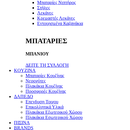
Μπαταρίες Νιπτήρος
Στήλες
Λεκάνες
Κρεμαστές Λεκάνες
Εντοιχισμένα Καζανάκια
ΜΠΑΤΑΡΙΕΣ
ΜΠΑΝΙΟΥ
ΔΕΙΤΕ ΤΗ ΣΥΛΛΟΓΗ
KOYZINA
Μπαταρίες Κουζίνας
Νεροχύτες
Πλακάκια Κουζίνας
Προσφορές Κουζίνας
ΔΑΠΕΔΟ
Επενδυση Τοιχου
Επικολλητικά Υλικά
Πλακάκια Εξωτερικού Χώρου
Πλακάκια Εσωτερικού Χώρου
ΠΙΣΙΝΑ
BRANDS