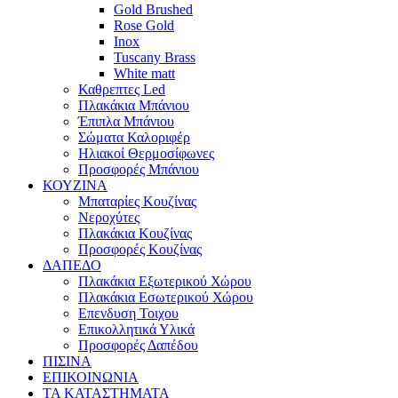
Gold Brushed
Rose Gold
Inox
Tuscany Brass
White matt
Καθρεπτες Led
Πλακάκια Μπάνιου
Έπιπλα Μπάνιου
Σώματα Καλοριφέρ
Ηλιακοί Θερμοσίφωνες
Προσφορές Μπάνιου
ΚΟΥΖΙΝΑ
Μπαταρίες Κουζίνας
Νεροχύτες
Πλακάκια Κουζίνας
Προσφορές Κουζίνας
ΔΑΠΕΔΟ
Πλακάκια Εξωτερικού Χώρου
Πλακάκια Εσωτερικού Χώρου
Επενδυση Τοιχου
Επικολλητικά Υλικά
Προσφορές Δαπέδου
ΠΙΣΙΝΑ
ΕΠΙΚΟΙΝΩΝΙΑ
ΤΑ ΚΑΤΑΣΤΗΜΑΤΑ