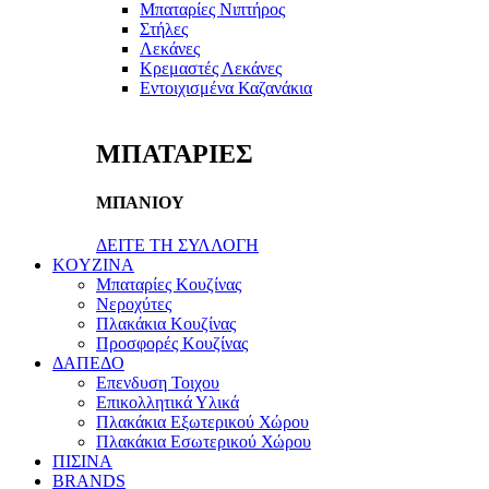
Μπαταρίες Νιπτήρος
Στήλες
Λεκάνες
Κρεμαστές Λεκάνες
Εντοιχισμένα Καζανάκια
ΜΠΑΤΑΡΙΕΣ
ΜΠΑΝΙΟΥ
ΔΕΙΤΕ ΤΗ ΣΥΛΛΟΓΗ
KOYZINA
Μπαταρίες Κουζίνας
Νεροχύτες
Πλακάκια Κουζίνας
Προσφορές Κουζίνας
ΔΑΠΕΔΟ
Επενδυση Τοιχου
Επικολλητικά Υλικά
Πλακάκια Εξωτερικού Χώρου
Πλακάκια Εσωτερικού Χώρου
ΠΙΣΙΝΑ
BRANDS