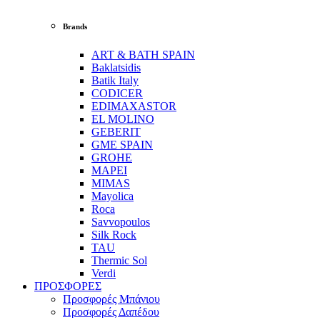
Brands
ART & BATH SPAIN
Baklatsidis
Batik Italy
CODICER
EDIMAXASTOR
EL MOLINO
GEBERIT
GME SPAIN
GROHE
MAPEI
MIMAS
Mayolica
Roca
Savvopoulos
Silk Rock
TAU
Thermic Sol
Verdi
ΠΡΟΣΦΟΡΕΣ
Προσφορές Μπάνιου
Προσφορές Δαπέδου