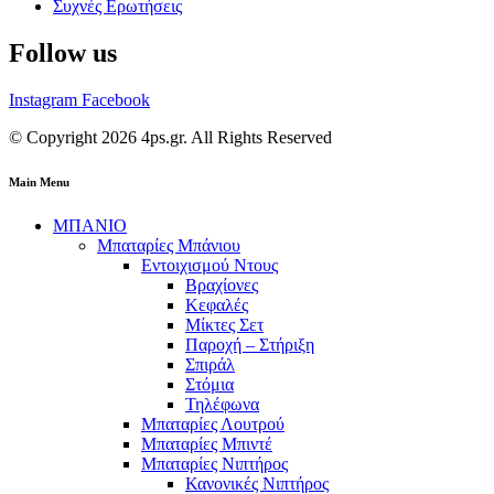
Συχνές Ερωτήσεις
Follow us
Instagram
Facebook
© Copyright 2026 4ps.gr. All Rights Reserved
Main Menu
ΜΠΑΝΙΟ
Μπαταρίες Μπάνιου
Εντοιχισμού Ντους
Βραχίονες
Κεφαλές
Μίκτες Σετ
Παροχή – Στήριξη
Σπιράλ
Στόμια
Τηλέφωνα
Μπαταρίες Λουτρού
Μπαταρίες Μπιντέ
Μπαταρίες Νιπτήρος
Κανονικές Νιπτήρος