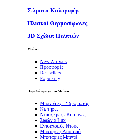
Σώματα Καλοριφέρ
Ηλιακοί Θερμοσίφωνες
3D Σχέδια Πελατών
Μπάνιο
New Arrivals
Προσφορές
Bestsellers
Popularity
Περισσότερα για το Μπάνιο
Μπανιέρες - Υδρομασάζ
Νιπτηρες
Ντουζιέρες - Καμπίνες
Σιφώνια Lux
Εντοιχισμός Ντους
Μπαταρίες Λουτρού
Μπαταρίες Μπιντέ