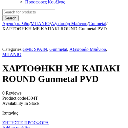
Προσφορές Κουζίνας
Αρχική σελίδα
/
ΜΠΑΝΙΟ
/
Αξεσουάρ Μπάνιου
/
Gunmetal
/
ΧΑΡΤΟΘΗΚΗ ΜΕ ΚΑΠΑΚΙ ROUND Gunmetal PVD
Categories:
GME SPAIN
,
Gunmetal
,
Αξεσουάρ Μπάνιου
,
ΜΠΑΝΙΟ
ΧΑΡΤΟΘΗΚΗ ΜΕ ΚΑΠΑΚΙ
ROUND Gunmetal PVD
0 Reviews
Product code
4304T
Availability
In Stock
Ισπανίας
ΖΗΤΗΣΤΕ ΠΡΟΣΦΟΡΑ
Add to wishlist