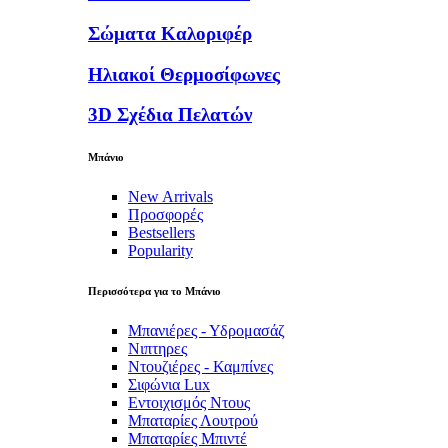
Σώματα Καλοριφέρ
Ηλιακοί Θερμοσίφωνες
3D Σχέδια Πελατών
Μπάνιο
New Arrivals
Προσφορές
Bestsellers
Popularity
Περισσότερα για το Μπάνιο
Μπανιέρες - Υδρομασάζ
Νιπτηρες
Ντουζιέρες - Καμπίνες
Σιφώνια Lux
Εντοιχισμός Ντους
Μπαταρίες Λουτρού
Μπαταρίες Μπιντέ