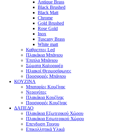
Antique Brass
Black Brushed
Black Matt
Chrome
Gold Brushed
Rose Gold
Inox
Tuscany Brass
White matt
Καθρεπτες Led
Πλακάκια Μπάνιου
Έπιπλα Μπάνιου
Σώματα Καλοριφέρ
Ηλιακοί Θερμοσίφωνες
Προσφορές Μπάνιου
ΚΟΥΖΙΝΑ
Μπαταρίες Κουζίνας
Νεροχύτες
Πλακάκια Κουζίνας
Προσφορές Κουζίνας
ΔΑΠΕΔΟ
Πλακάκια Εξωτερικού Χώρου
Πλακάκια Εσωτερικού Χώρου
Επενδυση Τοιχου
Επικολλητικά Υλικά