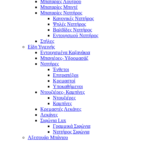
Μπαταρίες Λουτρού
Μπαταρίες Μπιντέ
Μπαταρίες Νιπτήρος
Κανονικές Νιπτήρος
Ψηλές Νιπτήρος
Βαλβίδες Νιπτήρος
Εντοιχισμού Νιπτήρος
Στήλες
Είδη Υγιεινής
Εντοιχισμένα Καζανάκια
Μπανιέρες- Υδρομασάζ
Νιπτήρες
Ένθετοι
Επιτραπέζιοι
Κρεμαστοί
Υποκαθήμενοι
Ντουζιέρες- Καμπίνες
Ντουζιέρες
Καμπίνες
Κρεμαστές Λεκάνες
Λεκάνες
Σιφώνια Lux
Γραμμικά Σιφώνια
Νιπτήρος Σιφώνια
Αξεσουάρ Μπάνιου