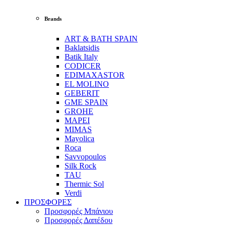
Brands
ART & BATH SPAIN
Baklatsidis
Batik Italy
CODICER
EDIMAXASTOR
EL MOLINO
GEBERIT
GME SPAIN
GROHE
MAPEI
MIMAS
Mayolica
Roca
Savvopoulos
Silk Rock
TAU
Thermic Sol
Verdi
ΠΡΟΣΦΟΡΕΣ
Προσφορές Μπάνιου
Προσφορές Δαπέδου