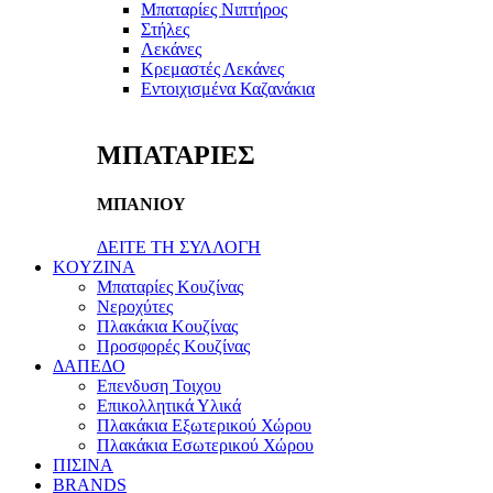
Μπαταρίες Νιπτήρος
Στήλες
Λεκάνες
Κρεμαστές Λεκάνες
Εντοιχισμένα Καζανάκια
ΜΠΑΤΑΡΙΕΣ
ΜΠΑΝΙΟΥ
ΔΕΙΤΕ ΤΗ ΣΥΛΛΟΓΗ
KOYZINA
Μπαταρίες Κουζίνας
Νεροχύτες
Πλακάκια Κουζίνας
Προσφορές Κουζίνας
ΔΑΠΕΔΟ
Επενδυση Τοιχου
Επικολλητικά Υλικά
Πλακάκια Εξωτερικού Χώρου
Πλακάκια Εσωτερικού Χώρου
ΠΙΣΙΝΑ
BRANDS