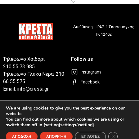
Διεύθυνση: ΗΡΑΣ 1 Σκαραμαγκάς
ΤΚ 12462
Τηλεφωνο Χαιδαρι:
Follow us
210 55 73 985
Instagram
Τηλεφωνο Γλυκα Νερα: 210
66 55 575
Facebook
Email: info@cresta.gr
Η ΕΤΑΙΡΕΙΑ
We are using cookies to give you the best experience on our
ΧΡΗΣΙΜΑ LINKS
Η Εταιρεία
website.
Επικοινωνία
You can find out more about which cookies we are using or
Καταστήματα
switch them off in {setting]settings{/setting].
Privacy Policy
Κλείσιμο του
Συχνές Ερωτήσεις
ΑΠΟΔΟΧΗ
ΑΠΟΡΡΙΨΗ
ΕΠΙΛΟΓΕΣ