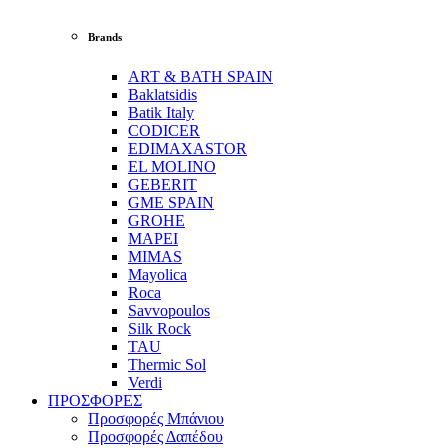
Brands
ART & BATH SPAIN
Baklatsidis
Batik Italy
CODICER
EDIMAXASTOR
EL MOLINO
GEBERIT
GME SPAIN
GROHE
MAPEI
MIMAS
Mayolica
Roca
Savvopoulos
Silk Rock
TAU
Thermic Sol
Verdi
ΠΡΟΣΦΟΡΕΣ
Προσφορές Μπάνιου
Προσφορές Δαπέδου