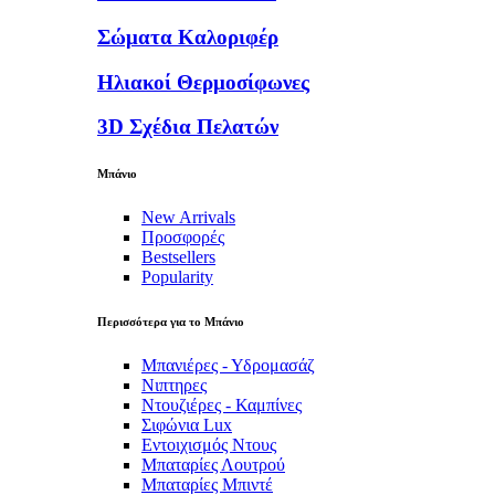
Σώματα Καλοριφέρ
Ηλιακοί Θερμοσίφωνες
3D Σχέδια Πελατών
Μπάνιο
New Arrivals
Προσφορές
Bestsellers
Popularity
Περισσότερα για το Μπάνιο
Μπανιέρες - Υδρομασάζ
Νιπτηρες
Ντουζιέρες - Καμπίνες
Σιφώνια Lux
Εντοιχισμός Ντους
Μπαταρίες Λουτρού
Μπαταρίες Μπιντέ