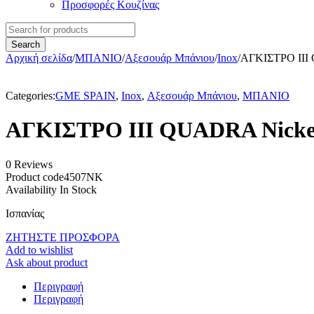
Προσφορές Κουζίνας
Αρχική σελίδα
/
ΜΠΑΝΙΟ
/
Αξεσουάρ Μπάνιου
/
Inox
/
ΑΓΚΙΣΤΡΟ III
Categories:
GME SPAIN
,
Inox
,
Αξεσουάρ Μπάνιου
,
ΜΠΑΝΙΟ
ΑΓΚΙΣΤΡΟ III QUADRA Nicke
0 Reviews
Product code
4507NK
Availability
In Stock
Ισπανίας
ΖΗΤΗΣΤΕ ΠΡΟΣΦΟΡΑ
Add to wishlist
Ask about product
Περιγραφή
Περιγραφή