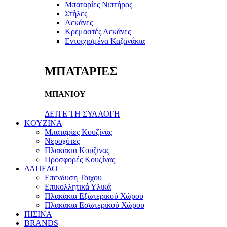
Μπαταρίες Νιπτήρος
Στήλες
Λεκάνες
Κρεμαστές Λεκάνες
Εντοιχισμένα Καζανάκια
ΜΠΑΤΑΡΙΕΣ
ΜΠΑΝΙΟΥ
ΔΕΙΤΕ ΤΗ ΣΥΛΛΟΓΗ
KOYZINA
Μπαταρίες Κουζίνας
Νεροχύτες
Πλακάκια Κουζίνας
Προσφορές Κουζίνας
ΔΑΠΕΔΟ
Επενδυση Τοιχου
Επικολλητικά Υλικά
Πλακάκια Εξωτερικού Χώρου
Πλακάκια Εσωτερικού Χώρου
ΠΙΣΙΝΑ
BRANDS