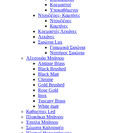
Κρεμαστοί
Υποκαθήμενοι
Ντουζιέρες- Καμπίνες
Ντουζιέρες
Καμπίνες
Κρεμαστές Λεκάνες
Λεκάνες
Σιφώνια Lux
Γραμμικά Σιφώνια
Νιπτήρος Σιφώνια
Αξεσουάρ Μπάνιου
Antique Brass
Black Brushed
Black Matt
Chrome
Gold Brushed
Rose Gold
Inox
Tuscany Brass
White matt
Καθρεπτες Led
Πλακάκια Μπάνιου
Έπιπλα Μπάνιου
Σώματα Καλοριφέρ
Ηλιακοί Θερμοσίφωνες