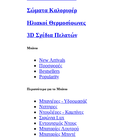
Σώματα Καλοριφέρ
Ηλιακοί Θερμοσίφωνες
3D Σχέδια Πελατών
Μπάνιο
New Arrivals
Προσφορές
Bestsellers
Popularity
Περισσότερα για το Μπάνιο
Μπανιέρες - Υδρομασάζ
Νιπτηρες
Ντουζιέρες - Καμπίνες
Σιφώνια Lux
Εντοιχισμός Ντους
Μπαταρίες Λουτρού
Μπαταρίες Μπιντέ