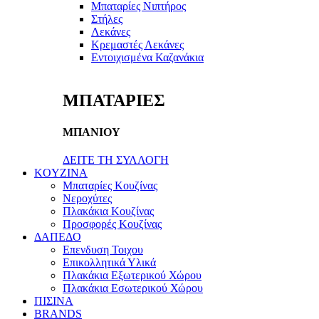
Μπαταρίες Νιπτήρος
Στήλες
Λεκάνες
Κρεμαστές Λεκάνες
Εντοιχισμένα Καζανάκια
ΜΠΑΤΑΡΙΕΣ
ΜΠΑΝΙΟΥ
ΔΕΙΤΕ ΤΗ ΣΥΛΛΟΓΗ
KOYZINA
Μπαταρίες Κουζίνας
Νεροχύτες
Πλακάκια Κουζίνας
Προσφορές Κουζίνας
ΔΑΠΕΔΟ
Επενδυση Τοιχου
Επικολλητικά Υλικά
Πλακάκια Εξωτερικού Χώρου
Πλακάκια Εσωτερικού Χώρου
ΠΙΣΙΝΑ
BRANDS