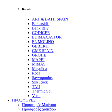
Brands
ART & BATH SPAIN
Baklatsidis
Batik Italy
CODICER
EDIMAXASTOR
EL MOLINO
GEBERIT
GME SPAIN
GROHE
MAPEI
MIMAS
Mayolica
Roca
Savvopoulos
Silk Rock
TAU
Thermic Sol
Verdi
ΠΡΟΣΦΟΡΕΣ
Προσφορές Μπάνιου
Προσφορές Δαπέδου