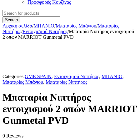
Προσφορές Κουζίνας
Αρχική σελίδα
/
ΜΠΑΝΙΟ
/
Μπαταρίες Μπάνιου
/
Μπαταρίες
Νιπτήρος
/
Εντοιχισμού Νιπτήρος
/
Μπαταρία Νιπτήρος εντοιχισμού
2 οπών MARRIOT Gunmetal PVD
Categories:
GME SPAIN
,
Εντοιχισμού Νιπτήρος
,
ΜΠΑΝΙΟ
,
Μπαταρίες Μπάνιου
,
Μπαταρίες Νιπτήρος
Μπαταρία Νιπτήρος
εντοιχισμού 2 οπών MARRIOT
Gunmetal PVD
0 Reviews