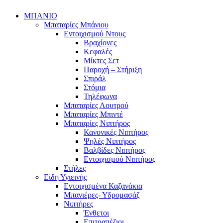
ΜΠΑΝΙΟ
Μπαταρίες Μπάνιου
Εντοιχισμού Ντους
Βραχίονες
Κεφαλές
Μίκτες Σετ
Παροχή – Στήριξη
Σπιράλ
Στόμια
Τηλέφωνα
Μπαταρίες Λουτρού
Μπαταρίες Μπιντέ
Μπαταρίες Νιπτήρος
Κανονικές Νιπτήρος
Ψηλές Νιπτήρος
Βαλβίδες Νιπτήρος
Εντοιχισμού Νιπτήρος
Στήλες
Είδη Υγιεινής
Εντοιχισμένα Καζανάκια
Μπανιέρες- Υδρομασάζ
Νιπτήρες
Ένθετοι
Επιτραπέζιοι