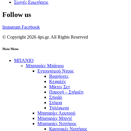
Συχνές Ερωτήσεις
Follow us
Instagram
Facebook
© Copyright 2026 4ps.gr. All Rights Reserved
Main Menu
ΜΠΑΝΙΟ
Μπαταρίες Μπάνιου
Εντοιχισμού Ντους
Βραχίονες
Κεφαλές
Μίκτες Σετ
Παροχή – Στήριξη
Σπιράλ
Στόμια
Τηλέφωνα
Μπαταρίες Λουτρού
Μπαταρίες Μπιντέ
Μπαταρίες Νιπτήρος
Κανονικές Νιπτήρος