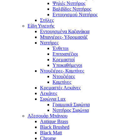
Ψηλές Νιπτήρος
Βαλβίδες Νιπτήρος
Εντοιχισμού Νιπτήρος
Στήλες
Είδη Υγιεινής
Εντοιχισμένα Καζανάκια
Μπανιέρες- Υδρομασάζ
Νιπτήρες
Ένθετοι
Επιτραπέζιοι
Κρεμαστοί
Υποκαθήμενοι
Ντουζιέρες- Καμπίνες
Ντουζιέρες
Καμπίνες
Κρεμαστές Λεκάνες
Λεκάνες
Σιφώνια Lux
Γραμμικά Σιφώνια
Νιπτήρος Σιφώνια
Αξεσουάρ Μπάνιου
Antique Brass
Black Brushed
Black Matt
Chrome