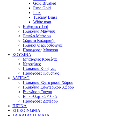
Gold Brushed
Rose Gold
Inox
Tuscany Brass
White matt
Καθρεπτες Led
Πλακάκια Μπάνιου
Έπιπλα Μπάνιου
Σώματα Καλοριφέρ
Ηλιακοί Θερμοσίφωνες
Προσφορές Μπάνιου
ΚΟΥΖΙΝΑ
Μπαταρίες Κουζίνας
Νεροχύτες
Πλακάκια Κουζίνας
Προσφορές Κουζίνας
ΔΑΠΕΔΟ
Πλακάκια Εξωτερικού Χώρου
Πλακάκια Εσωτερικού Χώρου
Επενδυση Τοιχου
Επικολλητικά Υλικά
Προσφορές Δαπέδου
ΠΙΣΙΝΑ
ΕΠΙΚΟΙΝΩΝΙΑ
ΤΑ ΚΑΤΑΣΤΗΜΑΤΑ