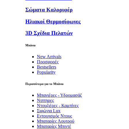
Σώματα Καλοριφέρ
Ηλιακοί Θερμοσίφωνες
3D Σχέδια Πελατών
Μπάνιο
New Arrivals
Προσφορές
Bestsellers
Popularity
Περισσότερα για το Μπάνιο
Μπανιέρες - Υδρομασάζ
Νιπτηρες
Ντουζιέρες - Καμπίνες
Σιφώνια Lux
Εντοιχισμός Ντους
Μπαταρίες Λουτρού
Μπαταρίες Μπιντέ