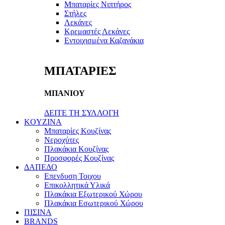
Μπαταρίες Νιπτήρος
Στήλες
Λεκάνες
Κρεμαστές Λεκάνες
Εντοιχισμένα Καζανάκια
ΜΠΑΤΑΡΙΕΣ
ΜΠΑΝΙΟΥ
ΔΕΙΤΕ ΤΗ ΣΥΛΛΟΓΗ
KOYZINA
Μπαταρίες Κουζίνας
Νεροχύτες
Πλακάκια Κουζίνας
Προσφορές Κουζίνας
ΔΑΠΕΔΟ
Επενδυση Τοιχου
Επικολλητικά Υλικά
Πλακάκια Εξωτερικού Χώρου
Πλακάκια Εσωτερικού Χώρου
ΠΙΣΙΝΑ
BRANDS