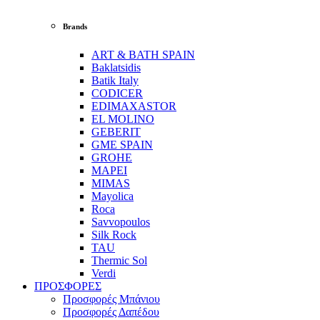
Brands
ART & BATH SPAIN
Baklatsidis
Batik Italy
CODICER
EDIMAXASTOR
EL MOLINO
GEBERIT
GME SPAIN
GROHE
MAPEI
MIMAS
Mayolica
Roca
Savvopoulos
Silk Rock
TAU
Thermic Sol
Verdi
ΠΡΟΣΦΟΡΕΣ
Προσφορές Μπάνιου
Προσφορές Δαπέδου