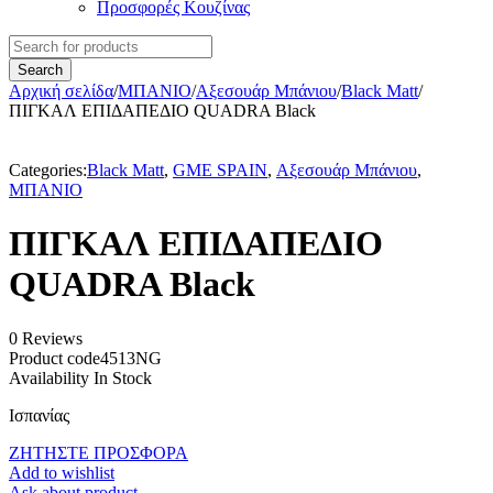
Προσφορές Κουζίνας
Αρχική σελίδα
/
ΜΠΑΝΙΟ
/
Αξεσουάρ Μπάνιου
/
Black Matt
/
ΠΙΓΚΑΛ ΕΠΙΔΑΠΕΔΙΟ QUADRA Black
Categories:
Black Matt
,
GME SPAIN
,
Αξεσουάρ Μπάνιου
,
ΜΠΑΝΙΟ
ΠΙΓΚΑΛ ΕΠΙΔΑΠΕΔΙΟ
QUADRA Black
0 Reviews
Product code
4513NG
Availability
In Stock
Ισπανίας
ΖΗΤΗΣΤΕ ΠΡΟΣΦΟΡΑ
Add to wishlist
Ask about product