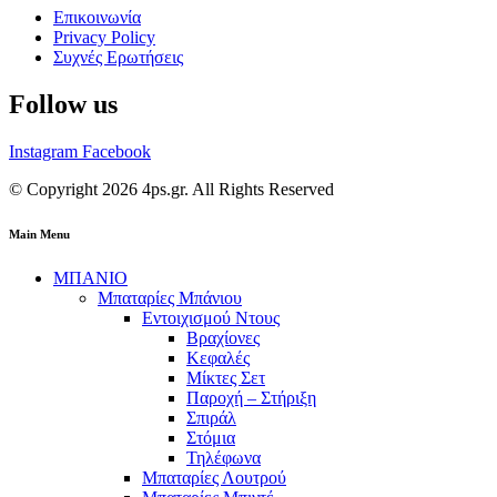
Επικοινωνία
Privacy Policy
Συχνές Ερωτήσεις
Follow us
Instagram
Facebook
© Copyright 2026 4ps.gr. All Rights Reserved
Main Menu
ΜΠΑΝΙΟ
Μπαταρίες Μπάνιου
Εντοιχισμού Ντους
Βραχίονες
Κεφαλές
Μίκτες Σετ
Παροχή – Στήριξη
Σπιράλ
Στόμια
Τηλέφωνα
Μπαταρίες Λουτρού