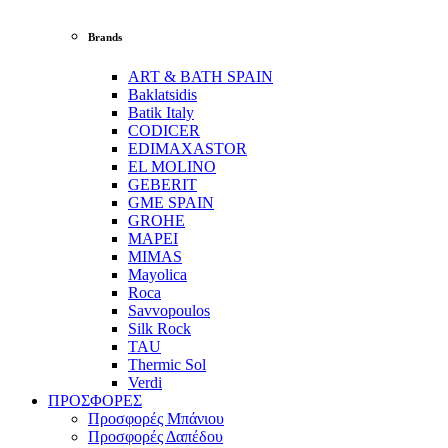
Brands
ART & BATH SPAIN
Baklatsidis
Batik Italy
CODICER
EDIMAXASTOR
EL MOLINO
GEBERIT
GME SPAIN
GROHE
MAPEI
MIMAS
Mayolica
Roca
Savvopoulos
Silk Rock
TAU
Thermic Sol
Verdi
ΠΡΟΣΦΟΡΕΣ
Προσφορές Μπάνιου
Προσφορές Δαπέδου