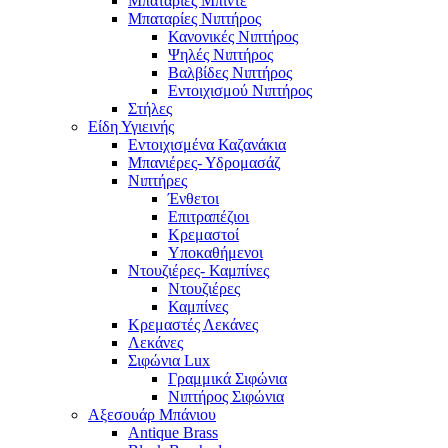
Μπαταρίες Μπιντέ
Μπαταρίες Νιπτήρος
Κανονικές Νιπτήρος
Ψηλές Νιπτήρος
Βαλβίδες Νιπτήρος
Εντοιχισμού Νιπτήρος
Στήλες
Είδη Υγιεινής
Εντοιχισμένα Καζανάκια
Μπανιέρες- Υδρομασάζ
Νιπτήρες
Ένθετοι
Επιτραπέζιοι
Κρεμαστοί
Υποκαθήμενοι
Ντουζιέρες- Καμπίνες
Ντουζιέρες
Καμπίνες
Κρεμαστές Λεκάνες
Λεκάνες
Σιφώνια Lux
Γραμμικά Σιφώνια
Νιπτήρος Σιφώνια
Αξεσουάρ Μπάνιου
Antique Brass