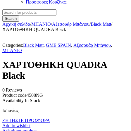
Προσφορές Κουζίνας
Αρχική σελίδα
/
ΜΠΑΝΙΟ
/
Αξεσουάρ Μπάνιου
/
Black Matt
/
ΧΑΡΤΟΘΗΚΗ QUADRA Black
Categories:
Black Matt
,
GME SPAIN
,
Αξεσουάρ Μπάνιου
,
ΜΠΑΝΙΟ
ΧΑΡΤΟΘΗΚΗ QUADRA
Black
0 Reviews
Product code
4508NG
Availability
In Stock
Ισπανίας
ΖΗΤΗΣΤΕ ΠΡΟΣΦΟΡΑ
Add to wishlist
Ask about product