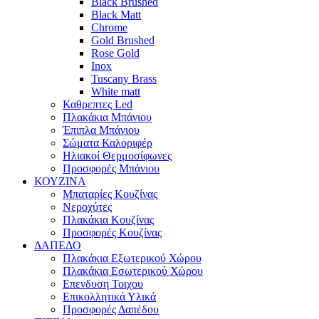
Black Brushed
Black Matt
Chrome
Gold Brushed
Rose Gold
Inox
Tuscany Brass
White matt
Καθρεπτες Led
Πλακάκια Μπάνιου
Έπιπλα Μπάνιου
Σώματα Καλοριφέρ
Ηλιακοί Θερμοσίφωνες
Προσφορές Μπάνιου
ΚΟΥΖΙΝΑ
Μπαταρίες Κουζίνας
Νεροχύτες
Πλακάκια Κουζίνας
Προσφορές Κουζίνας
ΔΑΠΕΔΟ
Πλακάκια Εξωτερικού Χώρου
Πλακάκια Εσωτερικού Χώρου
Επενδυση Τοιχου
Επικολλητικά Υλικά
Προσφορές Δαπέδου