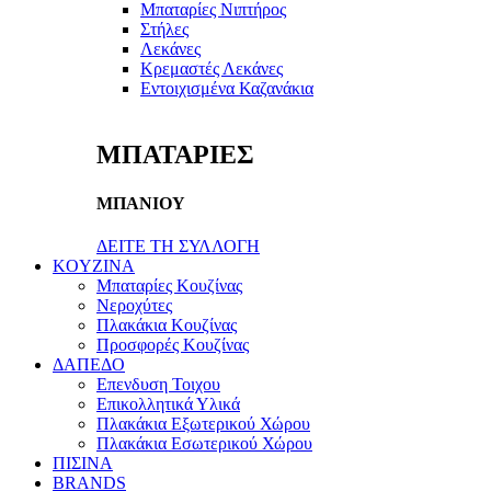
Μπαταρίες Νιπτήρος
Στήλες
Λεκάνες
Κρεμαστές Λεκάνες
Εντοιχισμένα Καζανάκια
ΜΠΑΤΑΡΙΕΣ
ΜΠΑΝΙΟΥ
ΔΕΙΤΕ ΤΗ ΣΥΛΛΟΓΗ
KOYZINA
Μπαταρίες Κουζίνας
Νεροχύτες
Πλακάκια Κουζίνας
Προσφορές Κουζίνας
ΔΑΠΕΔΟ
Επενδυση Τοιχου
Επικολλητικά Υλικά
Πλακάκια Εξωτερικού Χώρου
Πλακάκια Εσωτερικού Χώρου
ΠΙΣΙΝΑ
BRANDS