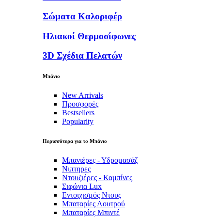
Σώματα Καλοριφέρ
Ηλιακοί Θερμοσίφωνες
3D Σχέδια Πελατών
Μπάνιο
New Arrivals
Προσφορές
Bestsellers
Popularity
Περισσότερα για το Μπάνιο
Μπανιέρες - Υδρομασάζ
Νιπτηρες
Ντουζιέρες - Καμπίνες
Σιφώνια Lux
Εντοιχισμός Ντους
Μπαταρίες Λουτρού
Μπαταρίες Μπιντέ