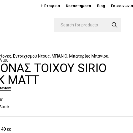
Η Εταιρεία
Καταστήματα
Blog
Επικοινωνία
χίονες
,
Εντοιχισμού Ντους
,
ΜΠΑΝΙΟ
,
Μπαταρίες Μπάνιου
,
νιου
ΟΝΑΣ ΤΟΊΧΟΥ SIRIO
K MATT
 review
61
 Stock
 40 εκ