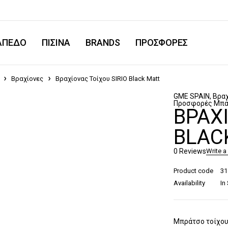
ΑΠΕΔΟ
ΠΙΣΙΝΑ
BRANDS
ΠΡΟΣΦΟΡΕΣ
Βραχίονες
Βραχίονας Τοίχου SIRIO Black Matt
GME SPAIN
,
Βρα
Προσφορές Μπά
ΒΡΑΧΊ
BLAC
0 Reviews
Write a
Product code
31
Availability
In
Μπράτσο τοίχου