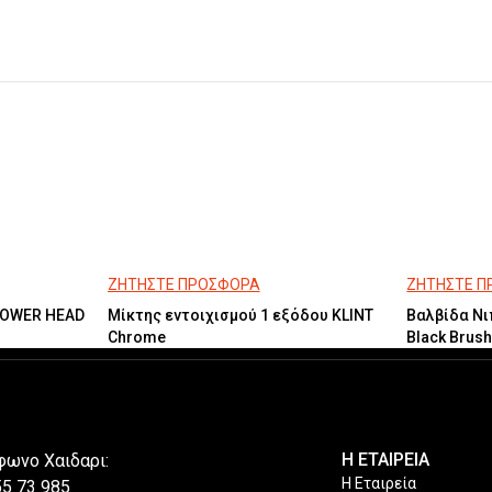
ΖΗΤΗΣΤΕ ΠΡΟΣΦΟΡΑ
ΖΗΤΗΣΤΕ 
HOWER HEAD
Μίκτης εντοιχισμού 1 εξόδου KLINT
Βαλβίδα Νι
Chrome
Black Brus
Η ΕΤΑΙΡΕΙΑ
φωνο Χαιδαρι:
Η Εταιρεία
55 73 985