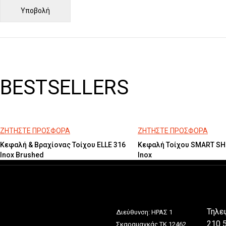
BESTSELLERS
ΖΗΤΗΣΤΕ ΠΡΟΣΦΟΡΑ
ΖΗΤΗΣΤΕ ΠΡΟΣΦΟΡΑ
Κεφαλή & Βραχίονας Τοίχου ELLE 316
Κεφαλή Τοίχου SMART S
Inox Brushed
Inox
Τηλε
Διεύθυνση: ΗΡΑΣ 1
210 
Σκαραμαγκάς ΤΚ 12462