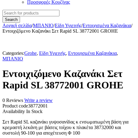
Προσφορές Κουζίνας
Αρχική σελίδα
/
ΜΠΑΝΙΟ
/
Είδη Υγιεινής
/
Εντοιχισμένα Καζανάκια
/
Εντοιχιζόμενο Kαζανάκι Σετ Rapid SL 38772001 GROHE
Categories:
Grohe
,
Είδη Υγιεινής
,
Εντοιχισμένα Καζανάκια
,
ΜΠΑΝΙΟ
Εντοιχιζόμενο Kαζανάκι Σετ
Rapid SL 38772001 GROHE
0 Reviews
Write a review
Product code
38772001
Availability
In Stock
Σετ Rapid SL καζανάκι γυψοσανίδας κ ενσωματωμένη βάση για
κρεμαστή λεκάνη με βάσεις τοίχου κ πλακέτα 38732000 και
συστολή 90-100 για αποχέτευση Φ 100