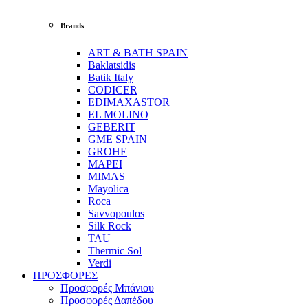
Brands
ART & BATH SPAIN
Baklatsidis
Batik Italy
CODICER
EDIMAXASTOR
EL MOLINO
GEBERIT
GME SPAIN
GROHE
MAPEI
MIMAS
Mayolica
Roca
Savvopoulos
Silk Rock
TAU
Thermic Sol
Verdi
ΠΡΟΣΦΟΡΕΣ
Προσφορές Μπάνιου
Προσφορές Δαπέδου