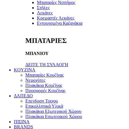
Μπαταρίες Νιπτήρος
Στήλες
Λεκάνες
Κρεμαστές Λεκάνες
Εντοιχισμένα Καζανάκια
ΜΠΑΤΑΡΙΕΣ
ΜΠΑΝΙΟΥ
ΔΕΙΤΕ ΤΗ ΣΥΛΛΟΓΗ
KOYZINA
Μπαταρίες Κουζίνας
Νεροχύτες
Πλακάκια Κουζίνας
Προσφορές Κουζίνας
ΔΑΠΕΔΟ
Επενδυση Τοιχου
Επικολλητικά Υλικά
Πλακάκια Εξωτερικού Χώρου
Πλακάκια Εσωτερικού Χώρου
ΠΙΣΙΝΑ
BRANDS