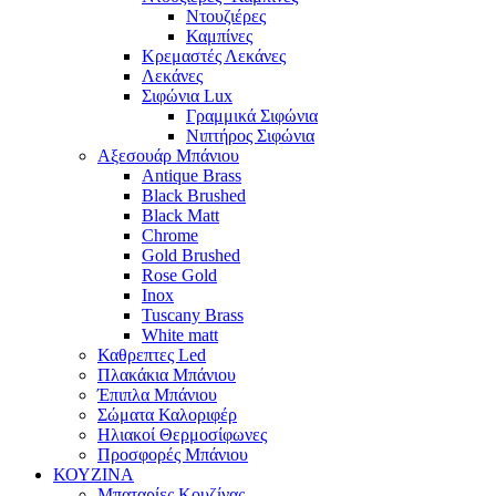
Ντουζιέρες
Καμπίνες
Κρεμαστές Λεκάνες
Λεκάνες
Σιφώνια Lux
Γραμμικά Σιφώνια
Νιπτήρος Σιφώνια
Αξεσουάρ Μπάνιου
Antique Brass
Black Brushed
Black Matt
Chrome
Gold Brushed
Rose Gold
Inox
Tuscany Brass
White matt
Καθρεπτες Led
Πλακάκια Μπάνιου
Έπιπλα Μπάνιου
Σώματα Καλοριφέρ
Ηλιακοί Θερμοσίφωνες
Προσφορές Μπάνιου
ΚΟΥΖΙΝΑ
Μπαταρίες Κουζίνας