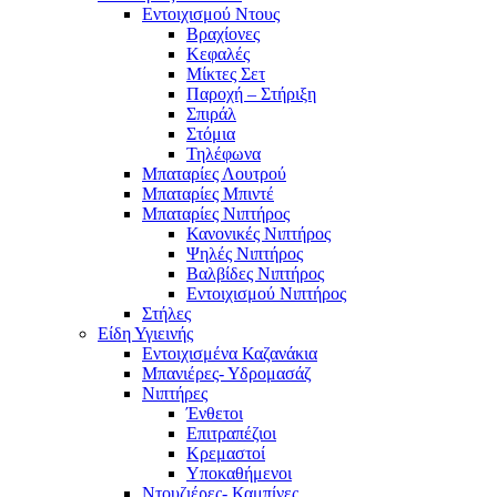
Εντοιχισμού Ντους
Βραχίονες
Κεφαλές
Μίκτες Σετ
Παροχή – Στήριξη
Σπιράλ
Στόμια
Τηλέφωνα
Μπαταρίες Λουτρού
Μπαταρίες Μπιντέ
Μπαταρίες Νιπτήρος
Κανονικές Νιπτήρος
Ψηλές Νιπτήρος
Βαλβίδες Νιπτήρος
Εντοιχισμού Νιπτήρος
Στήλες
Είδη Υγιεινής
Εντοιχισμένα Καζανάκια
Μπανιέρες- Υδρομασάζ
Νιπτήρες
Ένθετοι
Επιτραπέζιοι
Κρεμαστοί
Υποκαθήμενοι
Ντουζιέρες- Καμπίνες