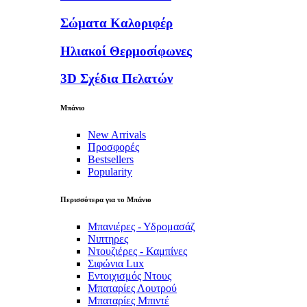
Σώματα Καλοριφέρ
Ηλιακοί Θερμοσίφωνες
3D Σχέδια Πελατών
Μπάνιο
New Arrivals
Προσφορές
Bestsellers
Popularity
Περισσότερα για το Μπάνιο
Μπανιέρες - Υδρομασάζ
Νιπτηρες
Ντουζιέρες - Καμπίνες
Σιφώνια Lux
Εντοιχισμός Ντους
Μπαταρίες Λουτρού
Μπαταρίες Μπιντέ