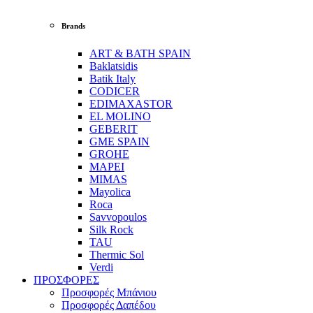
Brands
ART & BATH SPAIN
Baklatsidis
Batik Italy
CODICER
EDIMAXASTOR
EL MOLINO
GEBERIT
GME SPAIN
GROHE
MAPEI
MIMAS
Mayolica
Roca
Savvopoulos
Silk Rock
TAU
Thermic Sol
Verdi
ΠΡΟΣΦΟΡΕΣ
Προσφορές Μπάνιου
Προσφορές Δαπέδου