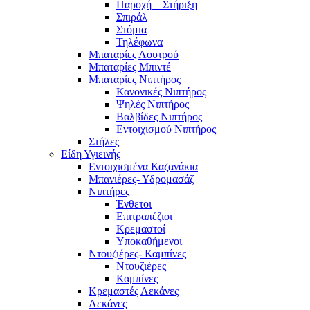
Παροχή – Στήριξη
Σπιράλ
Στόμια
Τηλέφωνα
Μπαταρίες Λουτρού
Μπαταρίες Μπιντέ
Μπαταρίες Νιπτήρος
Κανονικές Νιπτήρος
Ψηλές Νιπτήρος
Βαλβίδες Νιπτήρος
Εντοιχισμού Νιπτήρος
Στήλες
Είδη Υγιεινής
Εντοιχισμένα Καζανάκια
Μπανιέρες- Υδρομασάζ
Νιπτήρες
Ένθετοι
Επιτραπέζιοι
Κρεμαστοί
Υποκαθήμενοι
Ντουζιέρες- Καμπίνες
Ντουζιέρες
Καμπίνες
Κρεμαστές Λεκάνες
Λεκάνες