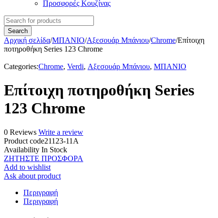
Προσφορές Κουζίνας
Αρχική σελίδα
/
ΜΠΑΝΙΟ
/
Αξεσουάρ Μπάνιου
/
Chrome
/
Επίτοιχη
ποτηροθήκη Series 123 Chrome
Categories:
Chrome
,
Verdi
,
Αξεσουάρ Μπάνιου
,
ΜΠΑΝΙΟ
Επίτοιχη ποτηροθήκη Series
123 Chrome
0 Reviews
Write a review
Product code
21123-11A
Availability
In Stock
ΖΗΤΗΣΤΕ ΠΡΟΣΦΟΡΑ
Add to wishlist
Ask about product
Περιγραφή
Περιγραφή