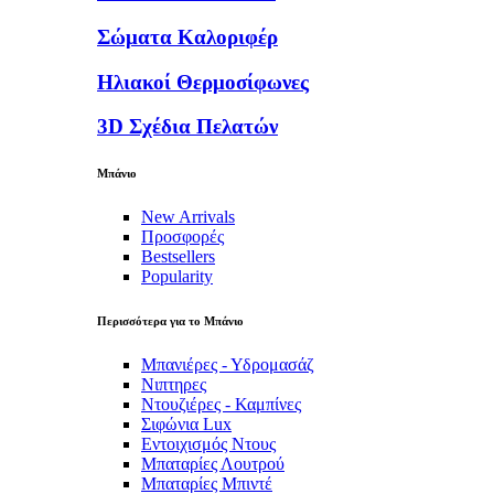
Σώματα Καλοριφέρ
Ηλιακοί Θερμοσίφωνες
3D Σχέδια Πελατών
Μπάνιο
New Arrivals
Προσφορές
Bestsellers
Popularity
Περισσότερα για το Μπάνιο
Μπανιέρες - Υδρομασάζ
Νιπτηρες
Ντουζιέρες - Καμπίνες
Σιφώνια Lux
Εντοιχισμός Ντους
Μπαταρίες Λουτρού
Μπαταρίες Μπιντέ