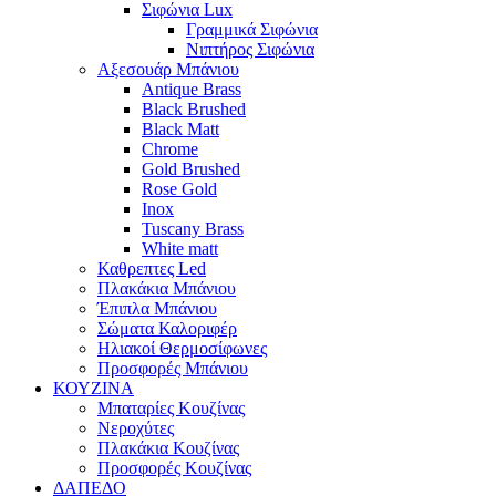
Σιφώνια Lux
Γραμμικά Σιφώνια
Νιπτήρος Σιφώνια
Αξεσουάρ Μπάνιου
Antique Brass
Black Brushed
Black Matt
Chrome
Gold Brushed
Rose Gold
Inox
Tuscany Brass
White matt
Καθρεπτες Led
Πλακάκια Μπάνιου
Έπιπλα Μπάνιου
Σώματα Καλοριφέρ
Ηλιακοί Θερμοσίφωνες
Προσφορές Μπάνιου
ΚΟΥΖΙΝΑ
Μπαταρίες Κουζίνας
Νεροχύτες
Πλακάκια Κουζίνας
Προσφορές Κουζίνας
ΔΑΠΕΔΟ