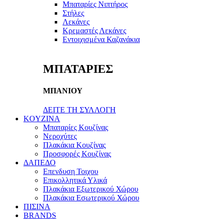
Μπαταρίες Νιπτήρος
Στήλες
Λεκάνες
Κρεμαστές Λεκάνες
Εντοιχισμένα Καζανάκια
ΜΠΑΤΑΡΙΕΣ
ΜΠΑΝΙΟΥ
ΔΕΙΤΕ ΤΗ ΣΥΛΛΟΓΗ
KOYZINA
Μπαταρίες Κουζίνας
Νεροχύτες
Πλακάκια Κουζίνας
Προσφορές Κουζίνας
ΔΑΠΕΔΟ
Επενδυση Τοιχου
Επικολλητικά Υλικά
Πλακάκια Εξωτερικού Χώρου
Πλακάκια Εσωτερικού Χώρου
ΠΙΣΙΝΑ
BRANDS