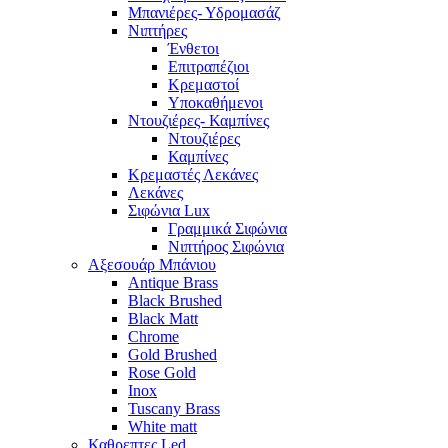
Μπανιέρες- Υδρομασάζ
Νιπτήρες
Ένθετοι
Επιτραπέζιοι
Κρεμαστοί
Υποκαθήμενοι
Ντουζιέρες- Καμπίνες
Ντουζιέρες
Καμπίνες
Κρεμαστές Λεκάνες
Λεκάνες
Σιφώνια Lux
Γραμμικά Σιφώνια
Νιπτήρος Σιφώνια
Αξεσουάρ Μπάνιου
Antique Brass
Black Brushed
Black Matt
Chrome
Gold Brushed
Rose Gold
Inox
Tuscany Brass
White matt
Καθρεπτες Led