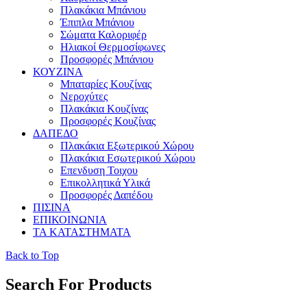
Πλακάκια Μπάνιου
Έπιπλα Μπάνιου
Σώματα Καλοριφέρ
Ηλιακοί Θερμοσίφωνες
Προσφορές Μπάνιου
ΚΟΥΖΙΝΑ
Μπαταρίες Κουζίνας
Νεροχύτες
Πλακάκια Κουζίνας
Προσφορές Κουζίνας
ΔΑΠΕΔΟ
Πλακάκια Εξωτερικού Χώρου
Πλακάκια Εσωτερικού Χώρου
Επενδυση Τοιχου
Επικολλητικά Υλικά
Προσφορές Δαπέδου
ΠΙΣΙΝΑ
ΕΠΙΚΟΙΝΩΝΙΑ
ΤΑ ΚΑΤΑΣΤΗΜΑΤΑ
Back to Top
Search For Products