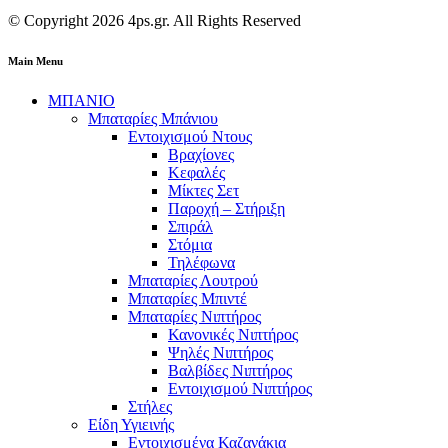
© Copyright 2026 4ps.gr. All Rights Reserved
Main Menu
ΜΠΑΝΙΟ
Μπαταρίες Μπάνιου
Εντοιχισμού Ντους
Βραχίονες
Κεφαλές
Μίκτες Σετ
Παροχή – Στήριξη
Σπιράλ
Στόμια
Τηλέφωνα
Μπαταρίες Λουτρού
Μπαταρίες Μπιντέ
Μπαταρίες Νιπτήρος
Κανονικές Νιπτήρος
Ψηλές Νιπτήρος
Βαλβίδες Νιπτήρος
Εντοιχισμού Νιπτήρος
Στήλες
Είδη Υγιεινής
Εντοιχισμένα Καζανάκια