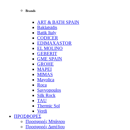
Brands
ART & BATH SPAIN
Baklatsidis
Batik Italy
CODICER
EDIMAXASTOR
EL MOLINO
GEBERIT
GME SPAIN
GROHE
MAPEI
MIMAS
Mayolica
Roca
Savvopoulos
Silk Rock
TAU
Thermic Sol
Verdi
ΠΡΟΣΦΟΡΕΣ
Προσφορές Μπάνιου
Προσφορές Δαπέδου