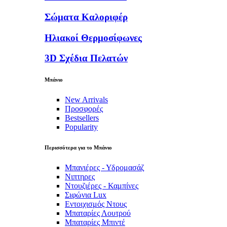
Σώματα Καλοριφέρ
Ηλιακοί Θερμοσίφωνες
3D Σχέδια Πελατών
Μπάνιο
New Arrivals
Προσφορές
Bestsellers
Popularity
Περισσότερα για το Μπάνιο
Μπανιέρες - Υδρομασάζ
Νιπτηρες
Ντουζιέρες - Καμπίνες
Σιφώνια Lux
Εντοιχισμός Ντους
Μπαταρίες Λουτρού
Μπαταρίες Μπιντέ