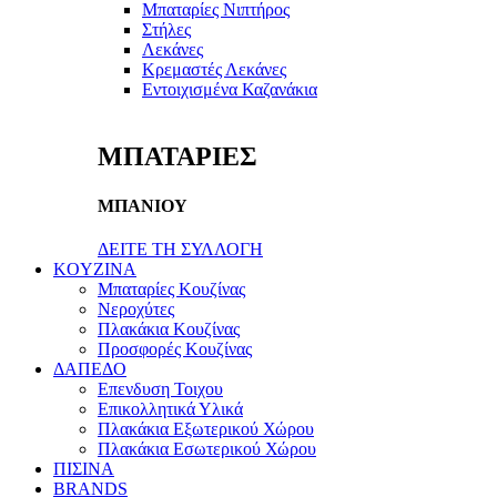
Μπαταρίες Νιπτήρος
Στήλες
Λεκάνες
Κρεμαστές Λεκάνες
Εντοιχισμένα Καζανάκια
ΜΠΑΤΑΡΙΕΣ
ΜΠΑΝΙΟΥ
ΔΕΙΤΕ ΤΗ ΣΥΛΛΟΓΗ
KOYZINA
Μπαταρίες Κουζίνας
Νεροχύτες
Πλακάκια Κουζίνας
Προσφορές Κουζίνας
ΔΑΠΕΔΟ
Επενδυση Τοιχου
Επικολλητικά Υλικά
Πλακάκια Εξωτερικού Χώρου
Πλακάκια Εσωτερικού Χώρου
ΠΙΣΙΝΑ
BRANDS