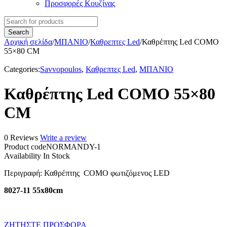
Προσφορές Κουζίνας
Αρχική σελίδα
/
ΜΠΑΝΙΟ
/
Καθρεπτες Led
/
Καθρέπτης Led COMO
55×80 CM
Categories:
Savvopoulos
,
Καθρεπτες Led
,
ΜΠΑΝΙΟ
Καθρέπτης Led COMO 55×80
CM
0 Reviews
Write a review
Product code
NORMANDY-1
Availability
In Stock
Περιγραφή
: Καθρέπτης COMO φωτιζόμενος LED
8027-11 55x80cm
ΖΗΤΗΣΤΕ ΠΡΟΣΦΟΡΑ