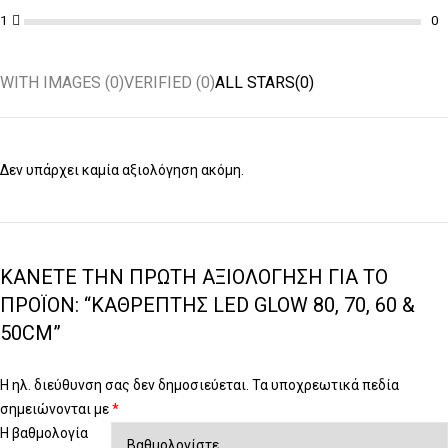
1
WITH IMAGES (
0
)
VERIFIED (
0
)
ALL STARS(
0
)
Δεν υπάρχει καμία αξιολόγηση ακόμη.
ΚΆΝΕΤΕ ΤΗΝ ΠΡΏΤΗ ΑΞΙΟΛΌΓΗΣΗ ΓΙΑ ΤΟ
ΠΡΟΪΌΝ: “ΚΑΘΡΈΠΤΗΣ LED GLOW 80, 70, 60 &
50CM”
Η ηλ. διεύθυνση σας δεν δημοσιεύεται.
Τα υποχρεωτικά πεδία
σημειώνονται με
*
Η βαθμολογία