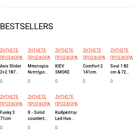
BESTSELLERS
ΖΗΤΗΣΤΕ
ΖΗΤΗΣΤΕ
ΖΗΤΗΣΤΕ
ΖΗΤΗΣΤΕ
ΖΗΤΗΣΤΕ
ΠΡΟΣΦΟΡΑ
ΠΡΟΣΦΟΡΑ
ΠΡΟΣΦΟΡΑ
ΠΡΟΣΦΟΡΑ
ΠΡΟΣΦΟΡΑ
Axis Slider
Μπαταρία
KIEV
Comfort 2
Soul 1 82
2+2 187
Νιπτήρος
SMOKE
141cm
cm & 72
έως
ELETTA
cm
157cm
TECNO
Ύψος
Chrome
185cm
ΖΗΤΗΣΤΕ
ΖΗΤΗΣΤΕ
ΖΗΤΗΣΤΕ
Clear-
ΠΡΟΣΦΟΡΑ
ΠΡΟΣΦΟΡΑ
ΠΡΟΣΦΟΡΑ
Clean
Funky 3
X - Solid
Καθρέπτης
Glass
71cm
countertop
Led Hung
2 160cm
45cm