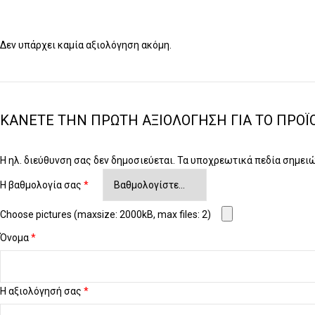
Δεν υπάρχει καμία αξιολόγηση ακόμη.
ΚΆΝΕΤΕ ΤΗΝ ΠΡΏΤΗ ΑΞΙΟΛΌΓΗΣΗ ΓΙΑ ΤΟ ΠΡΟΪΌΝ:
Η ηλ. διεύθυνση σας δεν δημοσιεύεται.
Τα υποχρεωτικά πεδία σημει
Η βαθμολογία σας
*
Choose pictures (maxsize: 2000kB, max files: 2)
Όνομα
*
Η αξιολόγησή σας
*