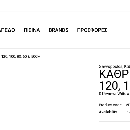
ΑΠΕΔΟ
ΠΙΣΙΝΑ
BRANDS
ΠΡΟΣΦΟΡΕΣ
 120, 100, 80, 60 & 50CM
Savvopoulos
,
Κα
ΚΑΘΡΈ
120, 
0 Reviews
Write a
Product code
VE
Availability
In