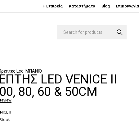
Η Εταιρεία
Καταστήματα
Blog
Επικοινωνία
θρεπτες Led
,
ΜΠΑΝΙΟ
ΠΤΗΣ LED VENICE II
100, 80, 60 & 50CM
 review
NICE II
 Stock