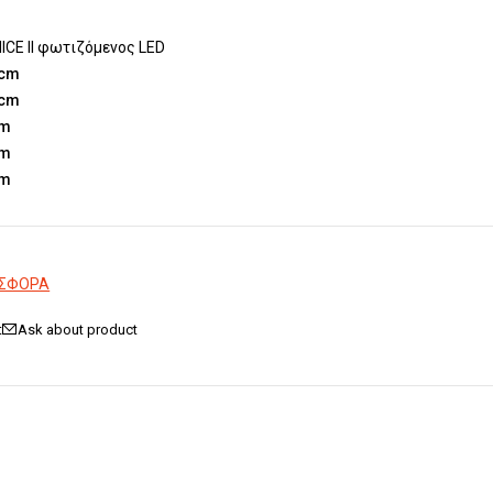
ICE II φωτιζόμενος LED
0cm
0cm
cm
cm
cm
ΟΣΦΟΡΑ
Ask about product