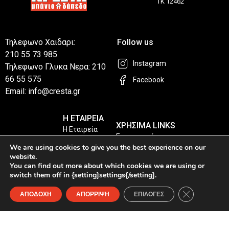
ΤΚ 12462
Τηλεφωνο Χαιδαρι:
Follow us
210 55 73 985
Instagram
Τηλεφωνο Γλυκα Νερα: 210
66 55 575
Facebook
Email: info@cresta.gr
Η ΕΤΑΙΡΕΙΑ
ΧΡΗΣΙΜΑ LINKS
Η Εταιρεία
Επικοινωνία
Καταστήματα
We are using cookies to give you the best experience on our
Privacy Policy
website.
You can find out more about which cookies we are using or
Συχνές Ερωτήσεις
switch them off in {setting]settings{/setting].
Κλείσιμο του
ΑΠΟΔΟΧΗ
ΑΠΟΡΡΙΨΗ
ΕΠΙΛΟΓΕΣ
© Copyright 2026 4ps.gr. All Rights Reserved