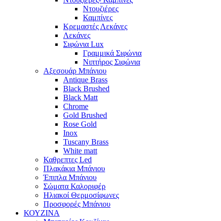
Ντουζιέρες
Καμπίνες
Κρεμαστές Λεκάνες
Λεκάνες
Σιφώνια Lux
Γραμμικά Σιφώνια
Νιπτήρος Σιφώνια
Αξεσουάρ Μπάνιου
Antique Brass
Black Brushed
Black Matt
Chrome
Gold Brushed
Rose Gold
Inox
Tuscany Brass
White matt
Καθρεπτες Led
Πλακάκια Μπάνιου
Έπιπλα Μπάνιου
Σώματα Καλοριφέρ
Ηλιακοί Θερμοσίφωνες
Προσφορές Μπάνιου
ΚΟΥΖΙΝΑ