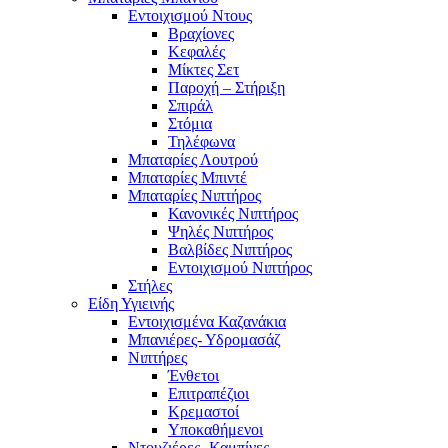
Εντοιχισμού Ντους
Βραχίονες
Κεφαλές
Μίκτες Σετ
Παροχή – Στήριξη
Σπιράλ
Στόμια
Τηλέφωνα
Μπαταρίες Λουτρού
Μπαταρίες Μπιντέ
Μπαταρίες Νιπτήρος
Κανονικές Νιπτήρος
Ψηλές Νιπτήρος
Βαλβίδες Νιπτήρος
Εντοιχισμού Νιπτήρος
Στήλες
Είδη Υγιεινής
Εντοιχισμένα Καζανάκια
Μπανιέρες- Υδρομασάζ
Νιπτήρες
Ένθετοι
Επιτραπέζιοι
Κρεμαστοί
Υποκαθήμενοι
Ντουζιέρες- Καμπίνες