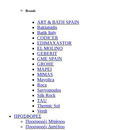
Brands
ART & BATH SPAIN
Baklatsidis
Batik Italy
CODICER
EDIMAXASTOR
EL MOLINO
GEBERIT
GME SPAIN
GROHE
MAPEI
MIMAS
Mayolica
Roca
Savvopoulos
Silk Rock
TAU
Thermic Sol
Verdi
ΠΡΟΣΦΟΡΕΣ
Προσφορές Μπάνιου
Προσφορές Δαπέδου