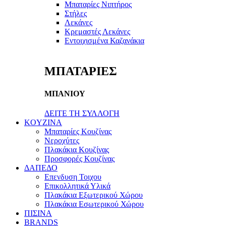
Μπαταρίες Νιπτήρος
Στήλες
Λεκάνες
Κρεμαστές Λεκάνες
Εντοιχισμένα Καζανάκια
ΜΠΑΤΑΡΙΕΣ
ΜΠΑΝΙΟΥ
ΔΕΙΤΕ ΤΗ ΣΥΛΛΟΓΗ
KOYZINA
Μπαταρίες Κουζίνας
Νεροχύτες
Πλακάκια Κουζίνας
Προσφορές Κουζίνας
ΔΑΠΕΔΟ
Επενδυση Τοιχου
Επικολλητικά Υλικά
Πλακάκια Εξωτερικού Χώρου
Πλακάκια Εσωτερικού Χώρου
ΠΙΣΙΝΑ
BRANDS