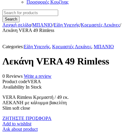
Προσφορές Κουζίνας
Αρχική σελίδα
/
ΜΠΑΝΙΟ
/
Είδη Υγιεινής
/
Κρεμαστές Λεκάνες
/
Λεκάνη VERA 49 Rimless
Categories:
Είδη Υγιεινής
,
Κρεμαστές Λεκάνες
,
ΜΠΑΝΙΟ
Λεκάνη VERA 49 Rimless
0 Reviews
Write a review
Product code
VERA
Availability
In Stock
VERA Rimless Κρεμαστή / 49 εκ.
ΛΕΚΑΝΗ με κάλυμμα βακελίτη
Slim soft close
ΖΗΤΗΣΤΕ ΠΡΟΣΦΟΡΑ
Add to wishlist
Ask about product