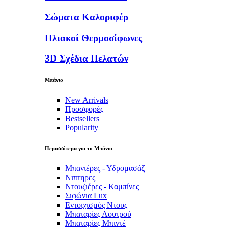
Σώματα Καλοριφέρ
Ηλιακοί Θερμοσίφωνες
3D Σχέδια Πελατών
Μπάνιο
New Arrivals
Προσφορές
Bestsellers
Popularity
Περισσότερα για το Μπάνιο
Μπανιέρες - Υδρομασάζ
Νιπτηρες
Ντουζιέρες - Καμπίνες
Σιφώνια Lux
Εντοιχισμός Ντους
Μπαταρίες Λουτρού
Μπαταρίες Μπιντέ