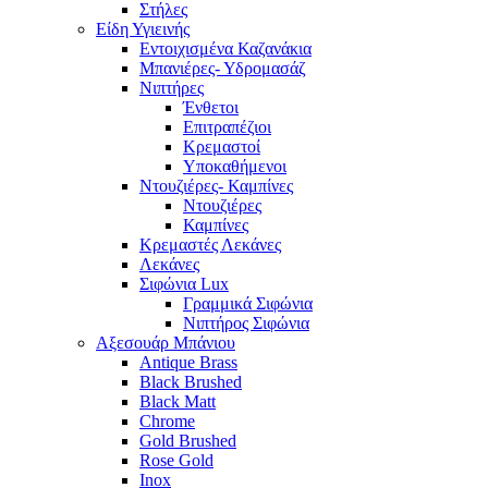
Στήλες
Είδη Υγιεινής
Εντοιχισμένα Καζανάκια
Μπανιέρες- Υδρομασάζ
Νιπτήρες
Ένθετοι
Επιτραπέζιοι
Κρεμαστοί
Υποκαθήμενοι
Ντουζιέρες- Καμπίνες
Ντουζιέρες
Καμπίνες
Κρεμαστές Λεκάνες
Λεκάνες
Σιφώνια Lux
Γραμμικά Σιφώνια
Νιπτήρος Σιφώνια
Αξεσουάρ Μπάνιου
Antique Brass
Black Brushed
Black Matt
Chrome
Gold Brushed
Rose Gold
Inox