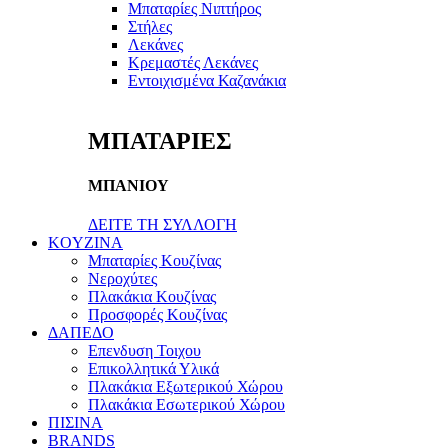
Μπαταρίες Νιπτήρος
Στήλες
Λεκάνες
Κρεμαστές Λεκάνες
Εντοιχισμένα Καζανάκια
ΜΠΑΤΑΡΙΕΣ
ΜΠΑΝΙΟΥ
ΔΕΙΤΕ ΤΗ ΣΥΛΛΟΓΗ
KOYZINA
Μπαταρίες Κουζίνας
Νεροχύτες
Πλακάκια Κουζίνας
Προσφορές Κουζίνας
ΔΑΠΕΔΟ
Επενδυση Τοιχου
Επικολλητικά Υλικά
Πλακάκια Εξωτερικού Χώρου
Πλακάκια Εσωτερικού Χώρου
ΠΙΣΙΝΑ
BRANDS