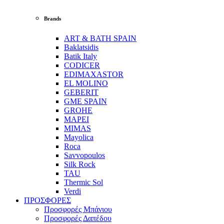
Brands
ART & BATH SPAIN
Baklatsidis
Batik Italy
CODICER
EDIMAXASTOR
EL MOLINO
GEBERIT
GME SPAIN
GROHE
MAPEI
MIMAS
Mayolica
Roca
Savvopoulos
Silk Rock
TAU
Thermic Sol
Verdi
ΠΡΟΣΦΟΡΕΣ
Προσφορές Μπάνιου
Προσφορές Δαπέδου