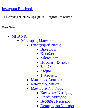
Instagram
Facebook
© Copyright 2026 4ps.gr. All Rights Reserved
Main Menu
ΜΠΑΝΙΟ
Μπαταρίες Μπάνιου
Εντοιχισμού Ντους
Βραχίονες
Κεφαλές
Μίκτες Σετ
Παροχή – Στήριξη
Σπιράλ
Στόμια
Τηλέφωνα
Μπαταρίες Λουτρού
Μπαταρίες Μπιντέ
Μπαταρίες Νιπτήρος
Κανονικές Νιπτήρος
Ψηλές Νιπτήρος
Βαλβίδες Νιπτήρος
Εντοιχισμού Νιπτήρος