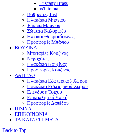
Tuscany Brass
White matt
Καθρεπτες Led
Πλακάκια Μπάνιου
Έπιπλα Μπάνιου
Σώματα Καλοριφέρ
Ηλιακοί Θερμοσίφωνες
Προσφορές Μπάνιου
ΚΟΥΖΙΝΑ
Μπαταρίες Κουζίνας
Νεροχύτες
Πλακάκια Κουζίνας
Προσφορές Κουζίνας
ΔΑΠΕΔΟ
Πλακάκια Εξωτερικού Χώρου
Πλακάκια Εσωτερικού Χώρου
Επενδυση Τοιχου
Επικολλητικά Υλικά
Προσφορές Δαπέδου
ΠΙΣΙΝΑ
ΕΠΙΚΟΙΝΩΝΙΑ
ΤΑ ΚΑΤΑΣΤΗΜΑΤΑ
Back to Top