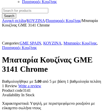
Προσφορές Κουζίνας
Αρχική σελίδα
/
ΚΟΥΖΙΝΑ
/
Προσφορές Κουζίνας
/
Μπαταρία
Κουζίνας GME 3141 Chrome
Categories:
GME SPAIN
,
ΚΟΥΖΙΝΑ
,
Μπαταρίες Κουζίνας
,
Προσφορές Κουζίνας
Μπαταρία Κουζίνας GME
3141 Chrome
Βαθμολογήθηκε με
5.00
από 5 με βάση
1
βαθμολογία πελάτη
1 Review
Write a review
Product code
3141
Availability
In Stock
Χαρακτηριστικά
: Υψηλή, με περιστρεφόμενο ρουξούνι με
εύκαμπτο σωλήνα ντους