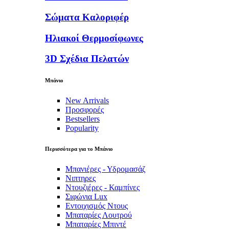
Σώματα Καλοριφέρ
Ηλιακοί Θερμοσίφωνες
3D Σχέδια Πελατών
Μπάνιο
New Arrivals
Προσφορές
Bestsellers
Popularity
Περισσότερα για το Μπάνιο
Μπανιέρες - Υδρομασάζ
Νιπτηρες
Ντουζιέρες - Καμπίνες
Σιφώνια Lux
Εντοιχισμός Ντους
Μπαταρίες Λουτρού
Μπαταρίες Μπιντέ