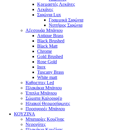
Κρεμαστές Λεκάνες
Λεκάνες
Σιφώνια Lux
Γραμμικά Σιφώνια
Νιπτήρος Σιφώνια
Αξεσουάρ Μπάνιου
Antique Brass
Black Brushed
Black Matt
Chrome
Gold Brushed
Rose Gold
Inox
Tuscany Brass
White matt
Καθρεπτες Led
Πλακάκια Μπάνιου
Έπιπλα Μπάνιου
Σώματα Καλοριφέρ
Ηλιακοί Θερμοσίφωνες
Προσφορές Μπάνιου
ΚΟΥΖΙΝΑ
Μπαταρίες Κουζίνας
Νεροχύτες
Πλακάκια Κουζίνας