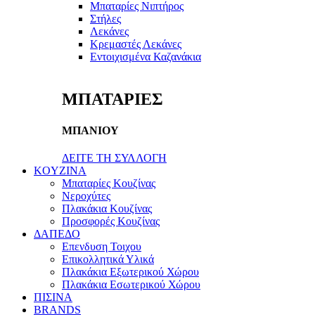
Μπαταρίες Νιπτήρος
Στήλες
Λεκάνες
Κρεμαστές Λεκάνες
Εντοιχισμένα Καζανάκια
ΜΠΑΤΑΡΙΕΣ
ΜΠΑΝΙΟΥ
ΔΕΙΤΕ ΤΗ ΣΥΛΛΟΓΗ
KOYZINA
Μπαταρίες Κουζίνας
Νεροχύτες
Πλακάκια Κουζίνας
Προσφορές Κουζίνας
ΔΑΠΕΔΟ
Επενδυση Τοιχου
Επικολλητικά Υλικά
Πλακάκια Εξωτερικού Χώρου
Πλακάκια Εσωτερικού Χώρου
ΠΙΣΙΝΑ
BRANDS