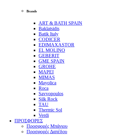
Brands
ART & BATH SPAIN
Baklatsidis
Batik Italy
CODICER
EDIMAXASTOR
EL MOLINO
GEBERIT
GME SPAIN
GROHE
MAPEI
MIMAS
Mayolica
Roca
Savvopoulos
Silk Rock
TAU
Thermic Sol
Verdi
ΠΡΟΣΦΟΡΕΣ
Προσφορές Μπάνιου
Προσφορές Δαπέδου