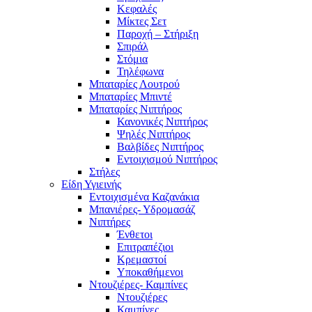
Κεφαλές
Μίκτες Σετ
Παροχή – Στήριξη
Σπιράλ
Στόμια
Τηλέφωνα
Μπαταρίες Λουτρού
Μπαταρίες Μπιντέ
Μπαταρίες Νιπτήρος
Κανονικές Νιπτήρος
Ψηλές Νιπτήρος
Βαλβίδες Νιπτήρος
Εντοιχισμού Νιπτήρος
Στήλες
Είδη Υγιεινής
Εντοιχισμένα Καζανάκια
Μπανιέρες- Υδρομασάζ
Νιπτήρες
Ένθετοι
Επιτραπέζιοι
Κρεμαστοί
Υποκαθήμενοι
Ντουζιέρες- Καμπίνες
Ντουζιέρες
Καμπίνες