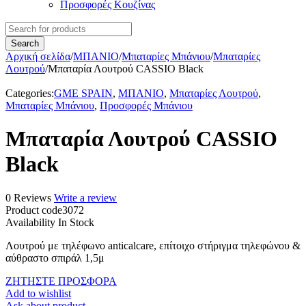
Προσφορές Κουζίνας
Αρχική σελίδα
/
ΜΠΑΝΙΟ
/
Μπαταρίες Μπάνιου
/
Μπαταρίες
Λουτρού
/
Μπαταρία Λουτρού CASSIO Black
Categories:
GME SPAIN
,
ΜΠΑΝΙΟ
,
Μπαταρίες Λουτρού
,
Μπαταρίες Μπάνιου
,
Προσφορές Μπάνιου
Μπαταρία Λουτρού CASSIO
Black
0 Reviews
Write a review
Product code
3072
Availability
In Stock
Λουτρού με τηλέφωνο anticalcare, επίτοιχο στήριγμα τηλεφώνου &
αύθραστο σπιράλ 1,5μ
ΖΗΤΗΣΤΕ ΠΡΟΣΦΟΡΑ
Add to wishlist
Ask about product