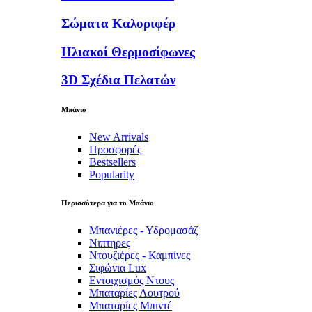
Σώματα Καλοριφέρ
Ηλιακοί Θερμοσίφωνες
3D Σχέδια Πελατών
Μπάνιο
New Arrivals
Προσφορές
Bestsellers
Popularity
Περισσότερα για το Μπάνιο
Μπανιέρες - Υδρομασάζ
Νιπτηρες
Ντουζιέρες - Καμπίνες
Σιφώνια Lux
Εντοιχισμός Ντους
Μπαταρίες Λουτρού
Μπαταρίες Μπιντέ