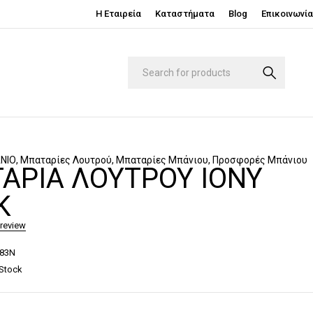
Η Εταιρεία
Καταστήματα
Blog
Επικοινωνία
ΝΙΟ
,
Μπαταρίες Λουτρού
,
Μπαταρίες Μπάνιου
,
Προσφορές Μπάνιου
ΑΡΊΑ ΛΟΥΤΡΟΎ IONY
K
 review
283N
 Stock