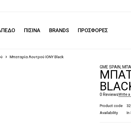
ΑΠΕΔΟ
ΠΙΣΙΝΑ
BRANDS
ΠΡΟΣΦΟΡΕΣ
ού
Μπαταρία Λουτρού IONY Black
GME SPAIN
,
ΜΠΑ
ΜΠΑΤ
BLAC
0 Reviews
Write a
Product code
3
Availability
In