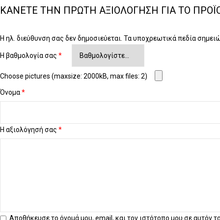
ΚΆΝΕΤΕ ΤΗΝ ΠΡΏΤΗ ΑΞΙΟΛΌΓΗΣΗ ΓΙΑ ΤΟ ΠΡΟΪΌ
Η ηλ. διεύθυνση σας δεν δημοσιεύεται.
Τα υποχρεωτικά πεδία σημει
Η βαθμολογία σας
*
Choose pictures (maxsize: 2000kB, max files: 2)
Όνομα
*
Η αξιολόγησή σας
*
Αποθήκευσε το όνομά μου, email, και τον ιστότοπο μου σε αυτόν 