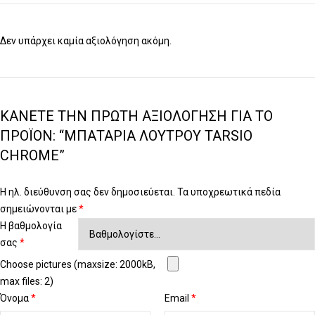
Δεν υπάρχει καμία αξιολόγηση ακόμη.
ΚΆΝΕΤΕ ΤΗΝ ΠΡΏΤΗ ΑΞΙΟΛΌΓΗΣΗ ΓΙΑ ΤΟ
ΠΡΟΪΌΝ: “ΜΠΑΤΑΡΊΑ ΛΟΥΤΡΟΎ TARSIO
CHROME”
Η ηλ. διεύθυνση σας δεν δημοσιεύεται.
Τα υποχρεωτικά πεδία
σημειώνονται με
*
Η βαθμολογία
σας
*
Choose pictures (maxsize: 2000kB,
max files: 2)
Όνομα
*
Email
*