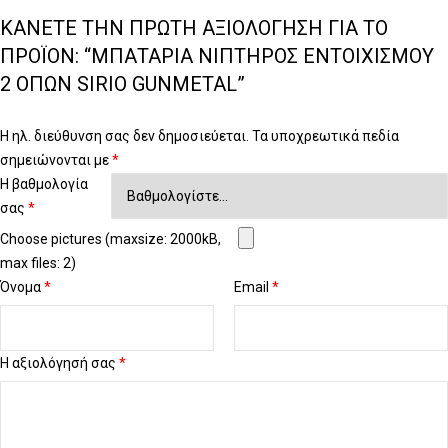
ΚΆΝΕΤΕ ΤΗΝ ΠΡΏΤΗ ΑΞΙΟΛΌΓΗΣΗ ΓΙΑ ΤΟ
ΠΡΟΪΌΝ: “ΜΠΑΤΑΡΊΑ ΝΙΠΤΉΡΟΣ ΕΝΤΟΙΧΙΣΜΟΎ
2 ΟΠΏΝ SIRIO GUNMETAL”
Η ηλ. διεύθυνση σας δεν δημοσιεύεται.
Τα υποχρεωτικά πεδία
σημειώνονται με
*
Η βαθμολογία
σας
*
Choose pictures (maxsize: 2000kB,
max files: 2)
Όνομα
*
Email
*
Η αξιολόγησή σας
*