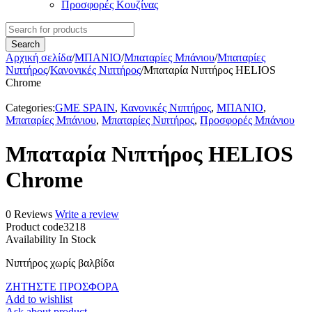
Προσφορές Κουζίνας
Αρχική σελίδα
/
ΜΠΑΝΙΟ
/
Μπαταρίες Μπάνιου
/
Μπαταρίες
Νιπτήρος
/
Κανονικές Νιπτήρος
/
Μπαταρία Νιπτήρος HELIOS
Chrome
Categories:
GME SPAIN
,
Κανονικές Νιπτήρος
,
ΜΠΑΝΙΟ
,
Μπαταρίες Μπάνιου
,
Μπαταρίες Νιπτήρος
,
Προσφορές Μπάνιου
Μπαταρία Νιπτήρος HELIOS
Chrome
0 Reviews
Write a review
Product code
3218
Availability
In Stock
Νιπτήρος χωρίς βαλβίδα
ΖΗΤΗΣΤΕ ΠΡΟΣΦΟΡΑ
Add to wishlist
Ask about product