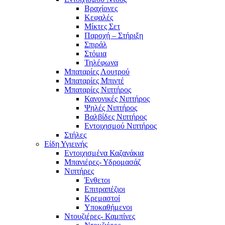
Βραχίονες
Κεφαλές
Μίκτες Σετ
Παροχή – Στήριξη
Σπιράλ
Στόμια
Τηλέφωνα
Μπαταρίες Λουτρού
Μπαταρίες Μπιντέ
Μπαταρίες Νιπτήρος
Κανονικές Νιπτήρος
Ψηλές Νιπτήρος
Βαλβίδες Νιπτήρος
Εντοιχισμού Νιπτήρος
Στήλες
Είδη Υγιεινής
Εντοιχισμένα Καζανάκια
Μπανιέρες- Υδρομασάζ
Νιπτήρες
Ένθετοι
Επιτραπέζιοι
Κρεμαστοί
Υποκαθήμενοι
Ντουζιέρες- Καμπίνες