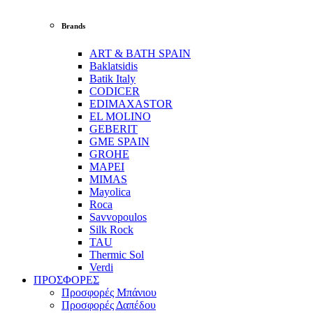
Brands
ART & BATH SPAIN
Baklatsidis
Batik Italy
CODICER
EDIMAXASTOR
EL MOLINO
GEBERIT
GME SPAIN
GROHE
MAPEI
MIMAS
Mayolica
Roca
Savvopoulos
Silk Rock
TAU
Thermic Sol
Verdi
ΠΡΟΣΦΟΡΕΣ
Προσφορές Μπάνιου
Προσφορές Δαπέδου