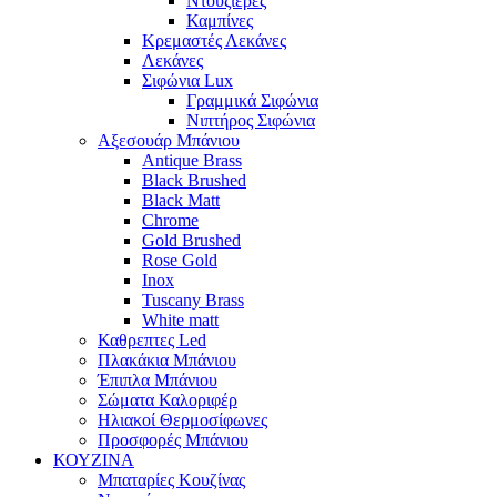
Ντουζιέρες
Καμπίνες
Κρεμαστές Λεκάνες
Λεκάνες
Σιφώνια Lux
Γραμμικά Σιφώνια
Νιπτήρος Σιφώνια
Αξεσουάρ Μπάνιου
Antique Brass
Black Brushed
Black Matt
Chrome
Gold Brushed
Rose Gold
Inox
Tuscany Brass
White matt
Καθρεπτες Led
Πλακάκια Μπάνιου
Έπιπλα Μπάνιου
Σώματα Καλοριφέρ
Ηλιακοί Θερμοσίφωνες
Προσφορές Μπάνιου
ΚΟΥΖΙΝΑ
Μπαταρίες Κουζίνας