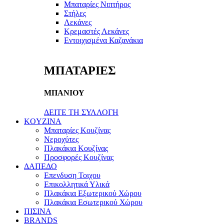
Μπαταρίες Νιπτήρος
Στήλες
Λεκάνες
Κρεμαστές Λεκάνες
Εντοιχισμένα Καζανάκια
ΜΠΑΤΑΡΙΕΣ
ΜΠΑΝΙΟΥ
ΔΕΙΤΕ ΤΗ ΣΥΛΛΟΓΗ
KOYZINA
Μπαταρίες Κουζίνας
Νεροχύτες
Πλακάκια Κουζίνας
Προσφορές Κουζίνας
ΔΑΠΕΔΟ
Επενδυση Τοιχου
Επικολλητικά Υλικά
Πλακάκια Εξωτερικού Χώρου
Πλακάκια Εσωτερικού Χώρου
ΠΙΣΙΝΑ
BRANDS