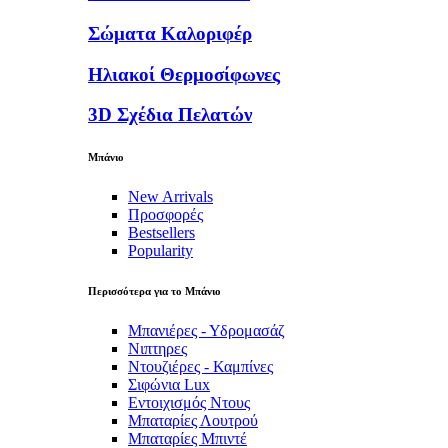
Σώματα Καλοριφέρ
Ηλιακοί Θερμοσίφωνες
3D Σχέδια Πελατών
Μπάνιο
New Arrivals
Προσφορές
Bestsellers
Popularity
Περισσότερα για το Μπάνιο
Μπανιέρες - Υδρομασάζ
Νιπτηρες
Ντουζιέρες - Καμπίνες
Σιφώνια Lux
Εντοιχισμός Ντους
Μπαταρίες Λουτρού
Μπαταρίες Μπιντέ