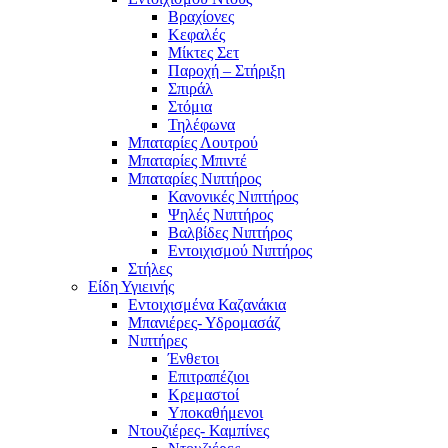
Βραχίονες
Κεφαλές
Μίκτες Σετ
Παροχή – Στήριξη
Σπιράλ
Στόμια
Τηλέφωνα
Μπαταρίες Λουτρού
Μπαταρίες Μπιντέ
Μπαταρίες Νιπτήρος
Κανονικές Νιπτήρος
Ψηλές Νιπτήρος
Βαλβίδες Νιπτήρος
Εντοιχισμού Νιπτήρος
Στήλες
Είδη Υγιεινής
Εντοιχισμένα Καζανάκια
Μπανιέρες- Υδρομασάζ
Νιπτήρες
Ένθετοι
Επιτραπέζιοι
Κρεμαστοί
Υποκαθήμενοι
Ντουζιέρες- Καμπίνες