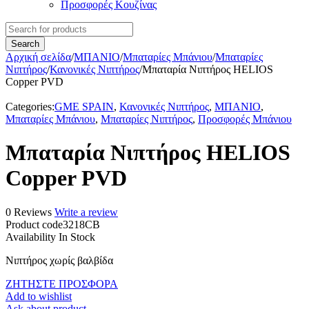
Προσφορές Κουζίνας
Αρχική σελίδα
/
ΜΠΑΝΙΟ
/
Μπαταρίες Μπάνιου
/
Μπαταρίες
Νιπτήρος
/
Κανονικές Νιπτήρος
/
Μπαταρία Νιπτήρος HELIOS
Copper PVD
Categories:
GME SPAIN
,
Κανονικές Νιπτήρος
,
ΜΠΑΝΙΟ
,
Μπαταρίες Μπάνιου
,
Μπαταρίες Νιπτήρος
,
Προσφορές Μπάνιου
Μπαταρία Νιπτήρος HELIOS
Copper PVD
0 Reviews
Write a review
Product code
3218CB
Availability
In Stock
Νιπτήρος χωρίς βαλβίδα
ΖΗΤΗΣΤΕ ΠΡΟΣΦΟΡΑ
Add to wishlist
Ask about product