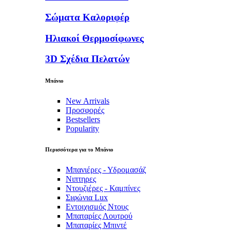
Σώματα Καλοριφέρ
Ηλιακοί Θερμοσίφωνες
3D Σχέδια Πελατών
Μπάνιο
New Arrivals
Προσφορές
Bestsellers
Popularity
Περισσότερα για το Μπάνιο
Μπανιέρες - Υδρομασάζ
Νιπτηρες
Ντουζιέρες - Καμπίνες
Σιφώνια Lux
Εντοιχισμός Ντους
Μπαταρίες Λουτρού
Μπαταρίες Μπιντέ