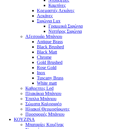
Ντουζιέρες
Καμπίνες
Κρεμαστές Λεκάνες
Λεκάνες
Σιφώνια Lux
Γραμμικά Σιφώνια
Νιπτήρος Σιφώνια
Αξεσουάρ Μπάνιου
Antique Brass
Black Brushed
Black Matt
Chrome
Gold Brushed
Rose Gold
Inox
Tuscany Brass
White matt
Καθρεπτες Led
Πλακάκια Μπάνιου
Έπιπλα Μπάνιου
Σώματα Καλοριφέρ
Ηλιακοί Θερμοσίφωνες
Προσφορές Μπάνιου
ΚΟΥΖΙΝΑ
Μπαταρίες Κουζίνας