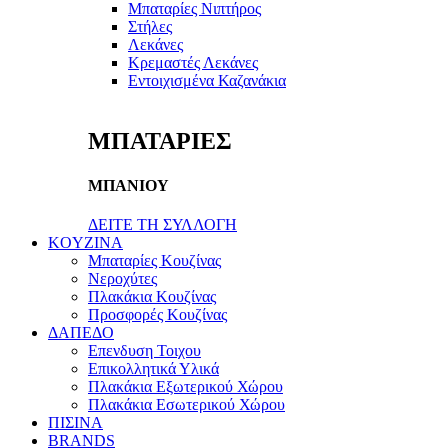
Μπαταρίες Νιπτήρος
Στήλες
Λεκάνες
Κρεμαστές Λεκάνες
Εντοιχισμένα Καζανάκια
ΜΠΑΤΑΡΙΕΣ
ΜΠΑΝΙΟΥ
ΔΕΙΤΕ ΤΗ ΣΥΛΛΟΓΗ
KOYZINA
Μπαταρίες Κουζίνας
Νεροχύτες
Πλακάκια Κουζίνας
Προσφορές Κουζίνας
ΔΑΠΕΔΟ
Επενδυση Τοιχου
Επικολλητικά Υλικά
Πλακάκια Εξωτερικού Χώρου
Πλακάκια Εσωτερικού Χώρου
ΠΙΣΙΝΑ
BRANDS