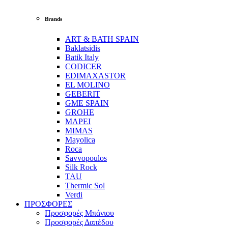
Brands
ART & BATH SPAIN
Baklatsidis
Batik Italy
CODICER
EDIMAXASTOR
EL MOLINO
GEBERIT
GME SPAIN
GROHE
MAPEI
MIMAS
Mayolica
Roca
Savvopoulos
Silk Rock
TAU
Thermic Sol
Verdi
ΠΡΟΣΦΟΡΕΣ
Προσφορές Μπάνιου
Προσφορές Δαπέδου