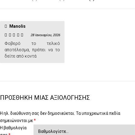
Μanolis
28 Ιανουαρίου, 2026
Βαθμολογήθηκε
με
Φοβερό το τελικό
αποτέλεσμα, πρέπει να το
δείτε από κοντά
ΠΡΟΣΘΉΚΗ ΜΊΑΣ ΑΞΙΟΛΌΓΗΣΗΣ
Η ηλ. διεύθυνση σας δεν δημοσιεύεται.
Τα υποχρεωτικά πεδία
σημειώνονται με
*
Η βαθμολογία