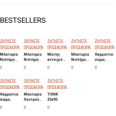
BESTSELLERS
ΖΗΤΗΣΤΕ
ΖΗΤΗΣΤΕ
ΖΗΤΗΣΤΕ
ΖΗΤΗΣΤΕ
ΖΗΤΗΣΤΕ
ΠΡΟΣΦΟΡΑ
ΠΡΟΣΦΟΡΑ
ΠΡΟΣΦΟΡΑ
ΠΡΟΣΦΟΡΑ
ΠΡΟΣΦΟΡΑ
Μπαταρία
Μπαταρία
Μίκτης
Μπαταρία
Θερμαντικό
Νιπτήρος
Νιπτήρος
εντοιχισμού
Νιπτήρος
σώμα
Οροφής
Υψηλή
1 εξόδου
SENSI
μπάνιου
Black Matt
ELLE
COSMO
Ηλεκτρονική
INOX
CROSS
316L Inox
Μικτική
TEMPO
Black Matt
Brushed
Black Matt
120x50
ΖΗΤΗΣΤΕ
ΖΗΤΗΣΤΕ
ΖΗΤΗΣΤΕ
Gold
ΠΡΟΣΦΟΡΑ
ΠΡΟΣΦΟΡΑ
ΠΡΟΣΦΟΡΑ
Brushed
Θερμαντικό
Μπαταρία
TONIK
σώμα
Λουτρού
30x90
μπάνιου
SIRIO
LARGO
Chrome
120x50