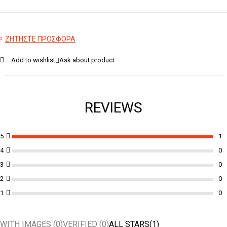
ΖΗΤΗΣΤΕ ΠΡΟΣΦΟΡΑ
Add to wishlist
Ask about product
REVIEWS
5
1
4
0
3
0
2
0
1
0
WITH IMAGES (
0
)
VERIFIED (
0
)
ALL STARS(
1
)