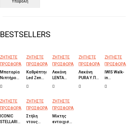
BESTSELLERS
ΖΗΤΗΣΤΕ
ΖΗΤΗΣΤΕ
ΖΗΤΗΣΤΕ
ΖΗΤΗΣΤΕ
ΖΗΤΗΣΤΕ
ΠΡΟΣΦΟΡΑ
ΠΡΟΣΦΟΡΑ
ΠΡΟΣΦΟΡΑ
ΠΡΟΣΦΟΡΑ
ΠΡΟΣΦΟΡΑ
Μπαταρία
Καθρέπτης
Λεκάνη
Λεκάνη
IWIS Walk-
Νιπτήρος
Led Zen
LENTA
PURA Υ.Π.
in
Υψηλή
Music
White Matt
50cm
Διαχωριστι
CASSIO
50x110cm
Back to
120 έως
Black
Wall
70cm
Swirl®
Ύψος
ΖΗΤΗΣΤΕ
ΖΗΤΗΣΤΕ
ΖΗΤΗΣΤΕ
220cm
ΠΡΟΣΦΟΡΑ
ΠΡΟΣΦΟΡΑ
ΠΡΟΣΦΟΡΑ
Chrome
ICONIC
Στήλη
Μίκτης
STELLARIS
ντους
εντοιχισμού
GREEN
Υδρομασάζ
2 εξόδων