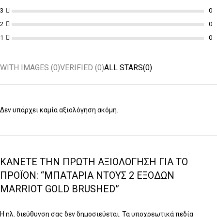
3
2
1
WITH IMAGES (
0
)
VERIFIED (
0
)
ALL STARS(
0
)
Δεν υπάρχει καμία αξιολόγηση ακόμη.
ΚΆΝΕΤΕ ΤΗΝ ΠΡΏΤΗ ΑΞΙΟΛΌΓΗΣΗ ΓΙΑ ΤΟ
ΠΡΟΪΌΝ: “ΜΠΑΤΑΡΊΑ ΝΤΟΥΣ 2 ΕΞΌΔΩΝ
MARRIOT GOLD BRUSHED”
Η ηλ. διεύθυνση σας δεν δημοσιεύεται.
Τα υποχρεωτικά πεδία