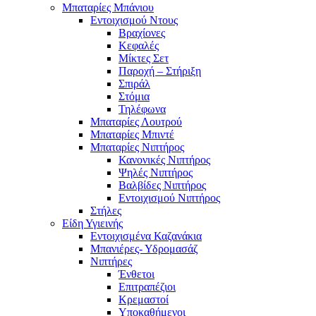
Μπαταρίες Μπάνιου
Εντοιχισμού Ντους
Βραχίονες
Κεφαλές
Μίκτες Σετ
Παροχή – Στήριξη
Σπιράλ
Στόμια
Τηλέφωνα
Μπαταρίες Λουτρού
Μπαταρίες Μπιντέ
Μπαταρίες Νιπτήρος
Κανονικές Νιπτήρος
Ψηλές Νιπτήρος
Βαλβίδες Νιπτήρος
Εντοιχισμού Νιπτήρος
Στήλες
Είδη Υγιεινής
Εντοιχισμένα Καζανάκια
Μπανιέρες- Υδρομασάζ
Νιπτήρες
Ένθετοι
Επιτραπέζιοι
Κρεμαστοί
Υποκαθήμενοι