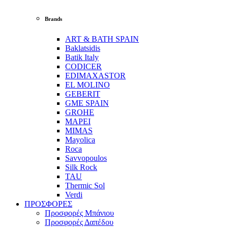
Brands
ART & BATH SPAIN
Baklatsidis
Batik Italy
CODICER
EDIMAXASTOR
EL MOLINO
GEBERIT
GME SPAIN
GROHE
MAPEI
MIMAS
Mayolica
Roca
Savvopoulos
Silk Rock
TAU
Thermic Sol
Verdi
ΠΡΟΣΦΟΡΕΣ
Προσφορές Μπάνιου
Προσφορές Δαπέδου