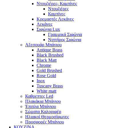
Ντουζιέρες- Καμπίνες
Ντουζιέρες
Καμπίνες
Κρεμαστές Λεκάνες
Λεκάνες
Σιφώνια Lux
Γραμμικά Σιφώνια
Νιπτήρος Σιφώνια
Αξεσουάρ Μπάνιου
Antique Brass
Black Brushed
Black Matt
Chrome
Gold Brushed
Rose Gold
Inox
Tuscany Brass
White matt
Καθρεπτες Led
Πλακάκια Μπάνιου
Έπιπλα Μπάνιου
Σώματα Καλοριφέρ
Ηλιακοί Θερμοσίφωνες
Προσφορές Μπάνιου
ΚΟΥΖΙΝΑ