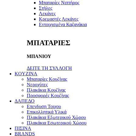
Μπαταρίες Νιπτήρος
Στήλες
Λεκάνες
Κρεμαστές Λεκάνες
Εντοιχισμένα Καζανάκια
ΜΠΑΤΑΡΙΕΣ
ΜΠΑΝΙΟΥ
ΔΕΙΤΕ ΤΗ ΣΥΛΛΟΓΗ
KOYZINA
Μπαταρίες Κουζίνας
Νεροχύτες
Πλακάκια Κουζίνας
Προσφορές Κουζίνας
ΔΑΠΕΔΟ
Επενδυση Τοιχου
Επικολλητικά Υλικά
Πλακάκια Εξωτερικού Χώρου
Πλακάκια Εσωτερικού Χώρου
ΠΙΣΙΝΑ
BRANDS