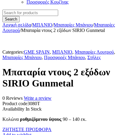
Προσφορές Κουζίνας
Αρχική σελίδα
/
ΜΠΑΝΙΟ
/
Μπαταρίες Μπάνιου
/
Μπαταρίες
Λουτρού
/
Μπαταρία ντους 2 εξόδων SIRIO Gunmetal
Categories:
GME SPAIN
,
ΜΠΑΝΙΟ
,
Μπαταρίες Λουτρού
,
Μπαταρίες Μπάνιου
,
Προσφορές Μπάνιου
,
Στήλες
Μπαταρία ντους 2 εξόδων
SIRIO Gunmetal
0 Reviews
Write a review
Product code
3080T
Availability
In Stock
Κολώνα
ρυθμιζόμενου ύψους
90 – 140 εκ.
ΖΗΤΗΣΤΕ ΠΡΟΣΦΟΡΑ
Add to wishlist