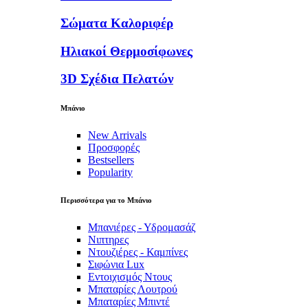
Σώματα Καλοριφέρ
Ηλιακοί Θερμοσίφωνες
3D Σχέδια Πελατών
Μπάνιο
New Arrivals
Προσφορές
Bestsellers
Popularity
Περισσότερα για το Μπάνιο
Μπανιέρες - Υδρομασάζ
Νιπτηρες
Ντουζιέρες - Καμπίνες
Σιφώνια Lux
Εντοιχισμός Ντους
Μπαταρίες Λουτρού
Μπαταρίες Μπιντέ