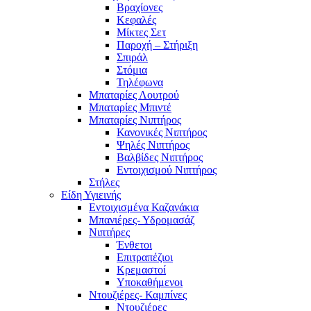
Βραχίονες
Κεφαλές
Μίκτες Σετ
Παροχή – Στήριξη
Σπιράλ
Στόμια
Τηλέφωνα
Μπαταρίες Λουτρού
Μπαταρίες Μπιντέ
Μπαταρίες Νιπτήρος
Κανονικές Νιπτήρος
Ψηλές Νιπτήρος
Βαλβίδες Νιπτήρος
Εντοιχισμού Νιπτήρος
Στήλες
Είδη Υγιεινής
Εντοιχισμένα Καζανάκια
Μπανιέρες- Υδρομασάζ
Νιπτήρες
Ένθετοι
Επιτραπέζιοι
Κρεμαστοί
Υποκαθήμενοι
Ντουζιέρες- Καμπίνες
Ντουζιέρες