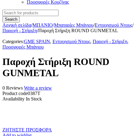
Προσφορές Κουζίνας
Αρχική σελίδα
/
ΜΠΑΝΙΟ
/
Μπαταρίες Μπάνιου
/
Εντοιχισμού Ντους
/
Παροχή - Στήριξη
/
Παροχή Στήριξη ROUND GUNMETAL
Categories:
GME SPAIN
,
Εντοιχισμού Ντους
,
Παροχή - Στήριξη
,
Προσφορές Μπάνιου
Παροχή Στήριξη ROUND
GUNMETAL
0 Reviews
Write a review
Product code
0387T
Availability
In Stock
ΖΗΤΗΣΤΕ ΠΡΟΣΦΟΡΑ
Add to wishlist