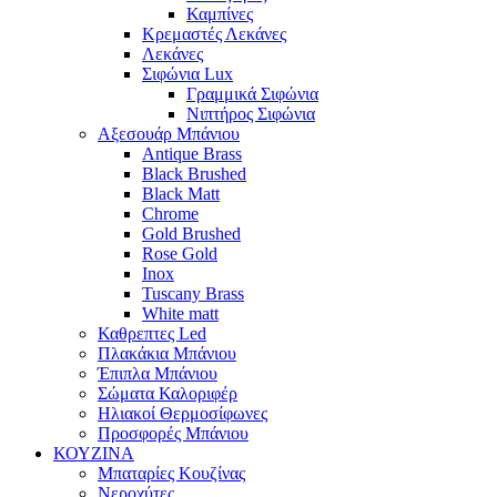
Καμπίνες
Κρεμαστές Λεκάνες
Λεκάνες
Σιφώνια Lux
Γραμμικά Σιφώνια
Νιπτήρος Σιφώνια
Αξεσουάρ Μπάνιου
Antique Brass
Black Brushed
Black Matt
Chrome
Gold Brushed
Rose Gold
Inox
Tuscany Brass
White matt
Καθρεπτες Led
Πλακάκια Μπάνιου
Έπιπλα Μπάνιου
Σώματα Καλοριφέρ
Ηλιακοί Θερμοσίφωνες
Προσφορές Μπάνιου
ΚΟΥΖΙΝΑ
Μπαταρίες Κουζίνας
Νεροχύτες