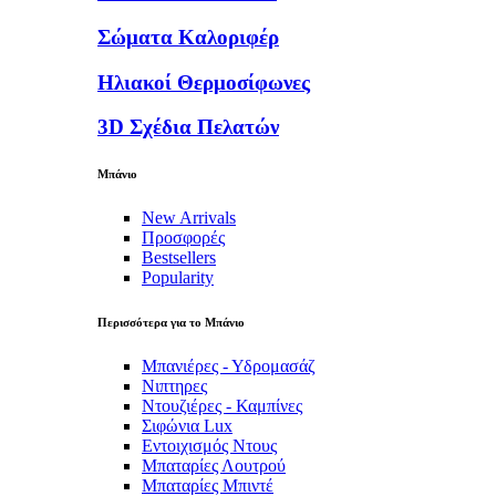
Σώματα Καλοριφέρ
Ηλιακοί Θερμοσίφωνες
3D Σχέδια Πελατών
Μπάνιο
New Arrivals
Προσφορές
Bestsellers
Popularity
Περισσότερα για το Μπάνιο
Μπανιέρες - Υδρομασάζ
Νιπτηρες
Ντουζιέρες - Καμπίνες
Σιφώνια Lux
Εντοιχισμός Ντους
Μπαταρίες Λουτρού
Μπαταρίες Μπιντέ