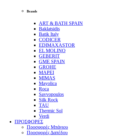
Brands
ART & BATH SPAIN
Baklatsidis
Batik Italy
CODICER
EDIMAXASTOR
EL MOLINO
GEBERIT
GME SPAIN
GROHE
MAPEI
MIMAS
Mayolica
Roca
Savvopoulos
Silk Rock
TAU
Thermic Sol
Verdi
ΠΡΟΣΦΟΡΕΣ
Προσφορές Μπάνιου
Προσφορές Δαπέδου