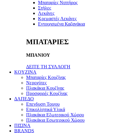
Μπαταρίες Νιπτήρος
Στήλες
Λεκάνες
Κρεμαστές Λεκάνες
Εντοιχισμένα Καζανάκια
ΜΠΑΤΑΡΙΕΣ
ΜΠΑΝΙΟΥ
ΔΕΙΤΕ ΤΗ ΣΥΛΛΟΓΗ
KOYZINA
Μπαταρίες Κουζίνας
Νεροχύτες
Πλακάκια Κουζίνας
Προσφορές Κουζίνας
ΔΑΠΕΔΟ
Επενδυση Τοιχου
Επικολλητικά Υλικά
Πλακάκια Εξωτερικού Χώρου
Πλακάκια Εσωτερικού Χώρου
ΠΙΣΙΝΑ
BRANDS