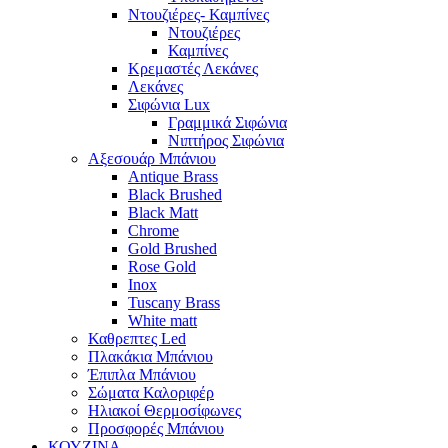
Ντουζιέρες- Καμπίνες
Ντουζιέρες
Καμπίνες
Κρεμαστές Λεκάνες
Λεκάνες
Σιφώνια Lux
Γραμμικά Σιφώνια
Νιπτήρος Σιφώνια
Αξεσουάρ Μπάνιου
Antique Brass
Black Brushed
Black Matt
Chrome
Gold Brushed
Rose Gold
Inox
Tuscany Brass
White matt
Καθρεπτες Led
Πλακάκια Μπάνιου
Έπιπλα Μπάνιου
Σώματα Καλοριφέρ
Ηλιακοί Θερμοσίφωνες
Προσφορές Μπάνιου
ΚΟΥΖΙΝΑ