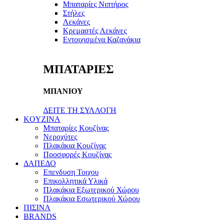
Μπαταρίες Νιπτήρος
Στήλες
Λεκάνες
Κρεμαστές Λεκάνες
Εντοιχισμένα Καζανάκια
ΜΠΑΤΑΡΙΕΣ
ΜΠΑΝΙΟΥ
ΔΕΙΤΕ ΤΗ ΣΥΛΛΟΓΗ
KOYZINA
Μπαταρίες Κουζίνας
Νεροχύτες
Πλακάκια Κουζίνας
Προσφορές Κουζίνας
ΔΑΠΕΔΟ
Επενδυση Τοιχου
Επικολλητικά Υλικά
Πλακάκια Εξωτερικού Χώρου
Πλακάκια Εσωτερικού Χώρου
ΠΙΣΙΝΑ
BRANDS