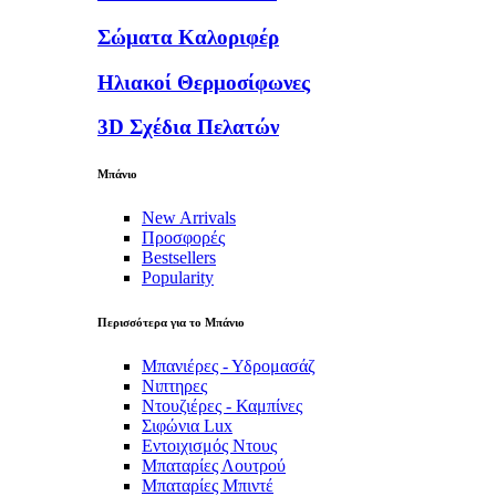
Σώματα Καλοριφέρ
Ηλιακοί Θερμοσίφωνες
3D Σχέδια Πελατών
Μπάνιο
New Arrivals
Προσφορές
Bestsellers
Popularity
Περισσότερα για το Μπάνιο
Μπανιέρες - Υδρομασάζ
Νιπτηρες
Ντουζιέρες - Καμπίνες
Σιφώνια Lux
Εντοιχισμός Ντους
Μπαταρίες Λουτρού
Μπαταρίες Μπιντέ