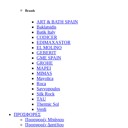
Brands
ART & BATH SPAIN
Baklatsidis
Batik Italy
CODICER
EDIMAXASTOR
EL MOLINO
GEBERIT
GME SPAIN
GROHE
MAPEI
MIMAS
Mayolica
Roca
Savvopoulos
Silk Rock
TAU
Thermic Sol
Verdi
ΠΡΟΣΦΟΡΕΣ
Προσφορές Μπάνιου
Προσφορές Δαπέδου