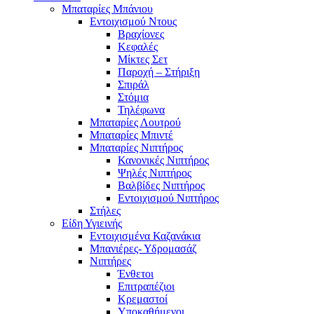
Μπαταρίες Μπάνιου
Εντοιχισμού Ντους
Βραχίονες
Κεφαλές
Μίκτες Σετ
Παροχή – Στήριξη
Σπιράλ
Στόμια
Τηλέφωνα
Μπαταρίες Λουτρού
Μπαταρίες Μπιντέ
Μπαταρίες Νιπτήρος
Κανονικές Νιπτήρος
Ψηλές Νιπτήρος
Βαλβίδες Νιπτήρος
Εντοιχισμού Νιπτήρος
Στήλες
Είδη Υγιεινής
Εντοιχισμένα Καζανάκια
Μπανιέρες- Υδρομασάζ
Νιπτήρες
Ένθετοι
Επιτραπέζιοι
Κρεμαστοί
Υποκαθήμενοι