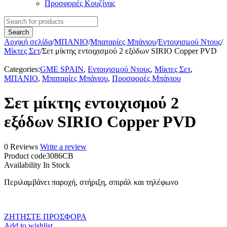
Προσφορές Κουζίνας
Αρχική σελίδα
/
ΜΠΑΝΙΟ
/
Μπαταρίες Μπάνιου
/
Εντοιχισμού Ντους
/
Μίκτες Σετ
/
Σετ μίκτης εντοιχισμού 2 εξόδων SIRIO Copper PVD
Categories:
GME SPAIN
,
Εντοιχισμού Ντους
,
Μίκτες Σετ
,
ΜΠΑΝΙΟ
,
Μπαταρίες Μπάνιου
,
Προσφορές Μπάνιου
Σετ μίκτης εντοιχισμού 2
εξόδων SIRIO Copper PVD
0 Reviews
Write a review
Product code
3086CB
Availability
In Stock
Περιλαμβάνει παροχή, στήριξη, σπιράλ και τηλέφωνο
ΖΗΤΗΣΤΕ ΠΡΟΣΦΟΡΑ
Add to wishlist