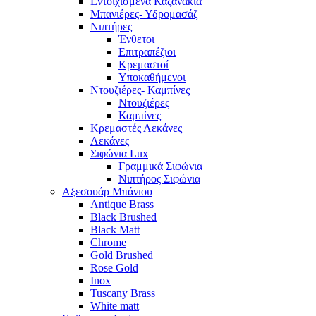
Εντοιχισμένα Καζανάκια
Μπανιέρες- Υδρομασάζ
Νιπτήρες
Ένθετοι
Επιτραπέζιοι
Κρεμαστοί
Υποκαθήμενοι
Ντουζιέρες- Καμπίνες
Ντουζιέρες
Καμπίνες
Κρεμαστές Λεκάνες
Λεκάνες
Σιφώνια Lux
Γραμμικά Σιφώνια
Νιπτήρος Σιφώνια
Αξεσουάρ Μπάνιου
Antique Brass
Black Brushed
Black Matt
Chrome
Gold Brushed
Rose Gold
Inox
Tuscany Brass
White matt