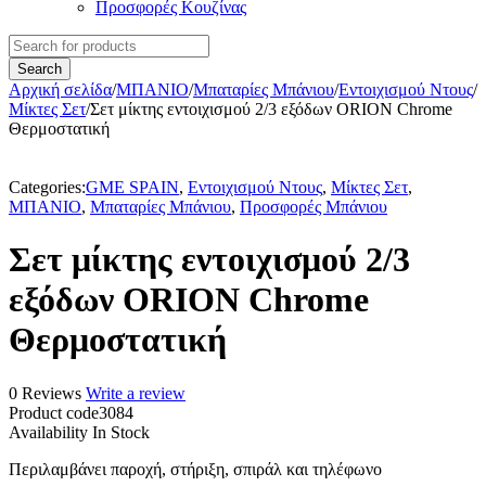
Προσφορές Κουζίνας
Αρχική σελίδα
/
ΜΠΑΝΙΟ
/
Μπαταρίες Μπάνιου
/
Εντοιχισμού Ντους
/
Μίκτες Σετ
/
Σετ μίκτης εντοιχισμού 2/3 εξόδων ORION Chrome
Θερμοστατική
Categories:
GME SPAIN
,
Εντοιχισμού Ντους
,
Μίκτες Σετ
,
ΜΠΑΝΙΟ
,
Μπαταρίες Μπάνιου
,
Προσφορές Μπάνιου
Σετ μίκτης εντοιχισμού 2/3
εξόδων ORION Chrome
Θερμοστατική
0 Reviews
Write a review
Product code
3084
Availability
In Stock
Περιλαμβάνει παροχή, στήριξη, σπιράλ και τηλέφωνο