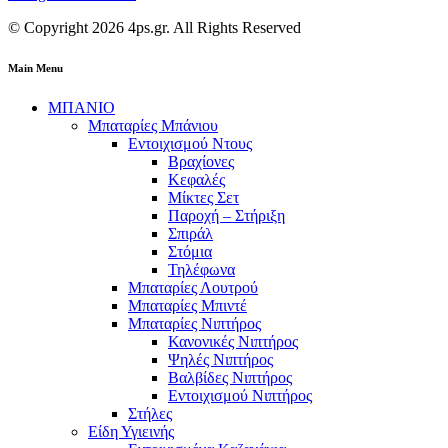
© Copyright 2026 4ps.gr. All Rights Reserved
Main Menu
ΜΠΑΝΙΟ
Μπαταρίες Μπάνιου
Εντοιχισμού Ντους
Βραχίονες
Κεφαλές
Μίκτες Σετ
Παροχή – Στήριξη
Σπιράλ
Στόμια
Τηλέφωνα
Μπαταρίες Λουτρού
Μπαταρίες Μπιντέ
Μπαταρίες Νιπτήρος
Κανονικές Νιπτήρος
Ψηλές Νιπτήρος
Βαλβίδες Νιπτήρος
Εντοιχισμού Νιπτήρος
Στήλες
Είδη Υγιεινής