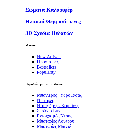
Σώματα Καλοριφέρ
Ηλιακοί Θερμοσίφωνες
3D Σχέδια Πελατών
Μπάνιο
New Arrivals
Προσφορές
Bestsellers
Popularity
Περισσότερα για το Μπάνιο
Μπανιέρες - Υδρομασάζ
Νιπτηρες
Ντουζιέρες - Καμπίνες
Σιφώνια Lux
Εντοιχισμός Ντους
Μπαταρίες Λουτρού
Μπαταρίες Μπιντέ