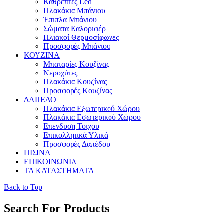
Καθρεπτες Led
Πλακάκια Μπάνιου
Έπιπλα Μπάνιου
Σώματα Καλοριφέρ
Ηλιακοί Θερμοσίφωνες
Προσφορές Μπάνιου
ΚΟΥΖΙΝΑ
Μπαταρίες Κουζίνας
Νεροχύτες
Πλακάκια Κουζίνας
Προσφορές Κουζίνας
ΔΑΠΕΔΟ
Πλακάκια Εξωτερικού Χώρου
Πλακάκια Εσωτερικού Χώρου
Επενδυση Τοιχου
Επικολλητικά Υλικά
Προσφορές Δαπέδου
ΠΙΣΙΝΑ
ΕΠΙΚΟΙΝΩΝΙΑ
ΤΑ ΚΑΤΑΣΤΗΜΑΤΑ
Back to Top
Search For Products