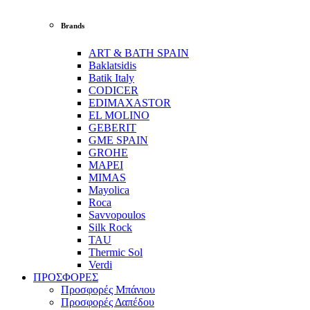
Brands
ART & BATH SPAIN
Baklatsidis
Batik Italy
CODICER
EDIMAXASTOR
EL MOLINO
GEBERIT
GME SPAIN
GROHE
MAPEI
MIMAS
Mayolica
Roca
Savvopoulos
Silk Rock
TAU
Thermic Sol
Verdi
ΠΡΟΣΦΟΡΕΣ
Προσφορές Μπάνιου
Προσφορές Δαπέδου