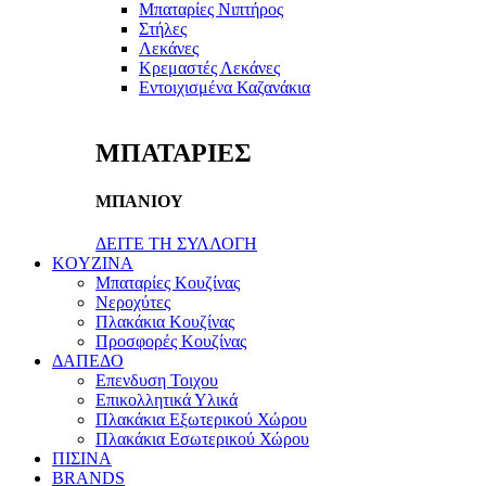
Μπαταρίες Νιπτήρος
Στήλες
Λεκάνες
Κρεμαστές Λεκάνες
Εντοιχισμένα Καζανάκια
ΜΠΑΤΑΡΙΕΣ
ΜΠΑΝΙΟΥ
ΔΕΙΤΕ ΤΗ ΣΥΛΛΟΓΗ
KOYZINA
Μπαταρίες Κουζίνας
Νεροχύτες
Πλακάκια Κουζίνας
Προσφορές Κουζίνας
ΔΑΠΕΔΟ
Επενδυση Τοιχου
Επικολλητικά Υλικά
Πλακάκια Εξωτερικού Χώρου
Πλακάκια Εσωτερικού Χώρου
ΠΙΣΙΝΑ
BRANDS