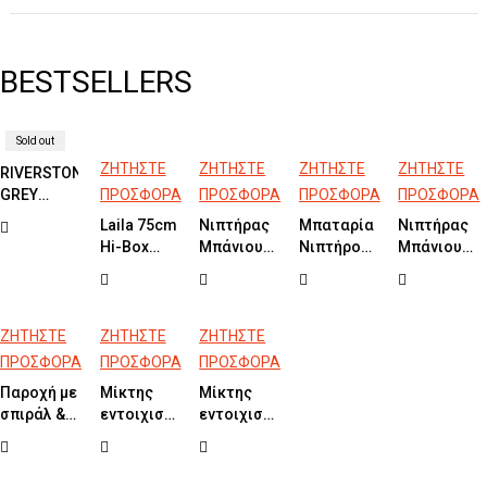
BESTSELLERS
Sold out
ΖΗΤΗΣΤΕ
ΖΗΤΗΣΤΕ
ΖΗΤΗΣΤΕ
ΖΗΤΗΣΤΕ
RIVERSTONE
GREY
ΠΡΟΣΦΟΡΑ
ΠΡΟΣΦΟΡΑ
ΠΡΟΣΦΟΡΑ
ΠΡΟΣΦΟΡΑ
30x60
Laila 75cm
Νιπτήρας
Μπαταρία
Νιπτήρας
Hi-Box
Μπάνιου
Νιπτήρος
Μπάνιου
White
FOCUS
Υψηλή
FRAME
WHITE
OSO Light
WHITE
Ø42cm
Gold
50X38cm
Brushed
ΖΗΤΗΣΤΕ
ΖΗΤΗΣΤΕ
ΖΗΤΗΣΤΕ
ΠΡΟΣΦΟΡΑ
ΠΡΟΣΦΟΡΑ
ΠΡΟΣΦΟΡΑ
Παροχή με
Μίκτης
Μίκτης
σπιράλ &
εντοιχισμού
εντοιχισμού
τηλέφωνο
2 εξόδων
1 εξόδου
ELLE
LUMIERE
SLIM Black
CROSS /
Black
Chrome