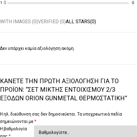
1
WITH IMAGES (
0
)
VERIFIED (
0
)
ALL STARS(
0
)
Δεν υπάρχει καμία αξιολόγηση ακόμη.
ΚΆΝΕΤΕ ΤΗΝ ΠΡΏΤΗ ΑΞΙΟΛΌΓΗΣΗ ΓΙΑ ΤΟ
ΠΡΟΪΌΝ: “ΣΕΤ ΜΊΚΤΗΣ ΕΝΤΟΙΧΙΣΜΟΎ 2/3
ΕΞΌΔΩΝ ORION GUNMETAL ΘΕΡΜΟΣΤΑΤΙΚΉ”
Η ηλ. διεύθυνση σας δεν δημοσιεύεται.
Τα υποχρεωτικά πεδία
σημειώνονται με
*
Η βαθμολογία
σας
*