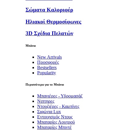
Σώματα Καλοριφέρ
Ηλιακοί Θερμοσίφωνες
3D Σχέδια Πελατών
Μπάνιο
New Arrivals
Προσφορές
Bestsellers
Popularity
Περισσότερα για το Μπάνιο
Μπανιέρες - Υδρομασάζ
Νιπτηρες
Ντουζιέρες - Καμπίνες
Σιφώνια Lux
Εντοιχισμός Ντους
Μπαταρίες Λουτρού
Μπαταρίες Μπιντέ