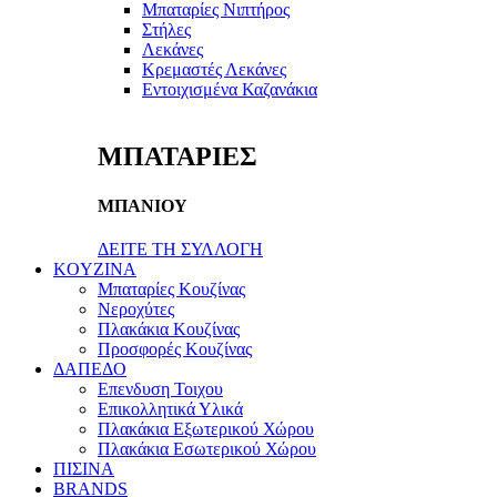
Μπαταρίες Νιπτήρος
Στήλες
Λεκάνες
Κρεμαστές Λεκάνες
Εντοιχισμένα Καζανάκια
ΜΠΑΤΑΡΙΕΣ
ΜΠΑΝΙΟΥ
ΔΕΙΤΕ ΤΗ ΣΥΛΛΟΓΗ
KOYZINA
Μπαταρίες Κουζίνας
Νεροχύτες
Πλακάκια Κουζίνας
Προσφορές Κουζίνας
ΔΑΠΕΔΟ
Επενδυση Τοιχου
Επικολλητικά Υλικά
Πλακάκια Εξωτερικού Χώρου
Πλακάκια Εσωτερικού Χώρου
ΠΙΣΙΝΑ
BRANDS