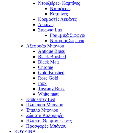
Ντουζιέρες- Καμπίνες
Ντουζιέρες
Καμπίνες
Κρεμαστές Λεκάνες
Λεκάνες
Σιφώνια Lux
Γραμμικά Σιφώνια
Νιπτήρος Σιφώνια
Αξεσουάρ Μπάνιου
Antique Brass
Black Brushed
Black Matt
Chrome
Gold Brushed
Rose Gold
Inox
Tuscany Brass
White matt
Καθρεπτες Led
Πλακάκια Μπάνιου
Έπιπλα Μπάνιου
Σώματα Καλοριφέρ
Ηλιακοί Θερμοσίφωνες
Προσφορές Μπάνιου
ΚΟΥΖΙΝΑ