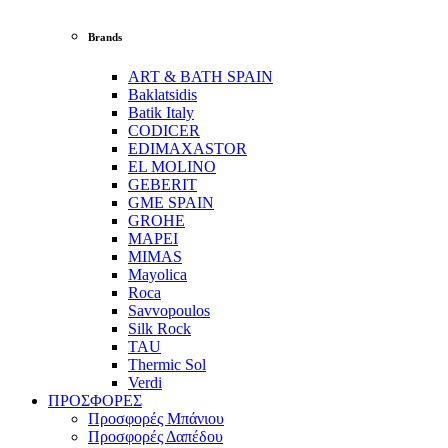
Brands
ART & BATH SPAIN
Baklatsidis
Batik Italy
CODICER
EDIMAXASTOR
EL MOLINO
GEBERIT
GME SPAIN
GROHE
MAPEI
MIMAS
Mayolica
Roca
Savvopoulos
Silk Rock
TAU
Thermic Sol
Verdi
ΠΡΟΣΦΟΡΕΣ
Προσφορές Μπάνιου
Προσφορές Δαπέδου