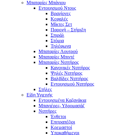
Μπαταρίες Μπάνιου
Εντοιχισμού Ντους
Βραχίονες
Κεφαλές
Μίκτες Σετ
Παροχή – Στήριξη
Σπιράλ
Στόμια
Τηλέφωνα
Μπαταρίες Λουτρού
Μπαταρίες Μπιντέ
Μπαταρίες Νιπτήρος
Κανονικές Νιπτήρος
Ψηλές Νιπτήρος
Βαλβίδες Νιπτήρος
Εντοιχισμού Νιπτήρος
Στήλες
Είδη Υγιεινής
Εντοιχισμένα Καζανάκια
Μπανιέρες- Υδρομασάζ
Νιπτήρες
Ένθετοι
Επιτραπέζιοι
Κρεμαστοί
Υποκαθήμενοι