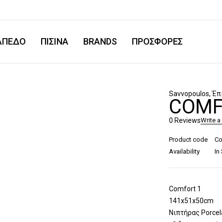
ΑΠΕΔΟ
ΠΙΣΙΝΑ
BRANDS
ΠΡΟΣΦΟΡΕΣ
Savvopoulos
,
Έπ
COMF
0 Reviews
Write a
Product code
Co
Availability
In
Comfort 1
141x51x50cm
Νιπτήρας Porcel