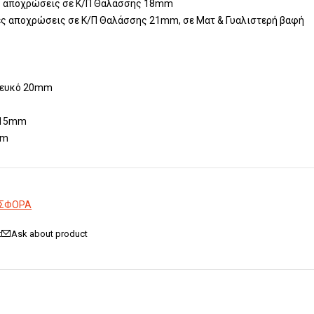
ς αποχρώσεις σε Κ/Π Θαλάσσης 18mm
ές αποχρώσεις σε Κ/Π Θαλάσσης 21mm, σε Ματ & Γυαλιστερή βαφή
Λευκό 20mm
ί 15mm
mm
ΟΣΦΟΡΑ
Ask about product