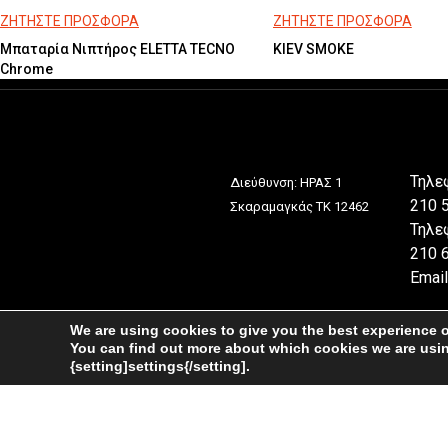
ΖΗΤΗΣΤΕ ΠΡΟΣΦΟΡΑ
ΖΗΤΗΣΤΕ ΠΡΟΣΦΟΡΑ
Μπαταρία Νιπτήρος ELETTA TECNO
KIEV SMOKE
Chrome
Τηλε
Διεύθυνση: ΗΡΑΣ 1
210 
Σκαραμαγκάς ΤΚ 12462
Τηλε
210 
Email
We are using cookies to give you the best experience 
You can find out more about which cookies we are usin
{setting]settings{/setting].
© Copyright 2026 4ps.gr. All Rights Reserved