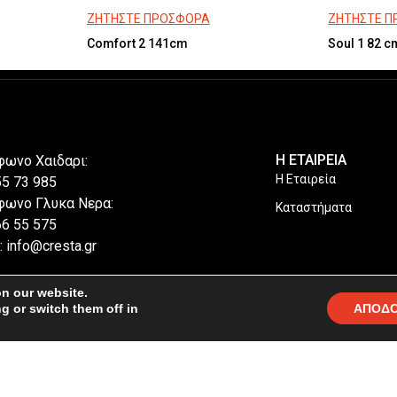
ΖΗΤΗΣΤΕ ΠΡΟΣΦΟΡΑ
ΖΗΤΗΣΤΕ 
Comfort 2 141cm
Soul 1 82 c
Η ΕΤΑΙΡΕΙΑ
φωνο Χαιδαρι:
Η Εταιρεία
55 73 985
φωνο Γλυκα Νερα:
Καταστήματα
66 55 575
: info@cresta.gr
on our website.
g or switch them off in
ΑΠΟΔ