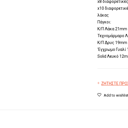
x8 διαφορετικέ
x10 διαφορετικ
λάκας
Πάγκοι:
Κ/Π Λάκα 21mm
Τεχνομάρμαρο 
Κ/Π Δρυς 19mm
‘Εγχρωμο Γυαλ
Solid Λευκό 12
ΖΗΤΗΣΤΕ ΠΡ