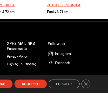
ΠΡΟΣΦΟΡΑ
ΖΗΤΗΣΤΕ ΠΡΟΣΦΟΡΑ
m & 72 cm
Funky 3 71cm
ΧΡΗΣΙΜΑ LINKS
Follow us
Επικοινωνία
Instagram
Privacy Policy
Facebook
Συχνές Ερωτήσεις
Κλείσιμο του 
ΟΧΗ
ΑΠΟΡΡΙΨΗ
ΕΠΙΛΟΓΕΣ