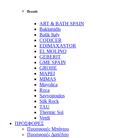
Brands
ART & BATH SPAIN
Baklatsidis
Batik Italy
CODICER
EDIMAXASTOR
EL MOLINO
GEBERIT
GME SPAIN
GROHE
MAPEI
MIMAS
Mayolica
Roca
Savvopoulos
Silk Rock
TAU
Thermic Sol
Verdi
ΠΡΟΣΦΟΡΕΣ
Προσφορές Μπάνιου
Προσφορές Δαπέδου