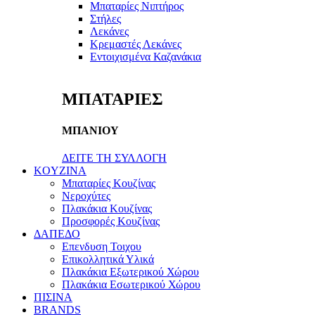
Μπαταρίες Νιπτήρος
Στήλες
Λεκάνες
Κρεμαστές Λεκάνες
Εντοιχισμένα Καζανάκια
ΜΠΑΤΑΡΙΕΣ
ΜΠΑΝΙΟΥ
ΔΕΙΤΕ ΤΗ ΣΥΛΛΟΓΗ
KOYZINA
Μπαταρίες Κουζίνας
Νεροχύτες
Πλακάκια Κουζίνας
Προσφορές Κουζίνας
ΔΑΠΕΔΟ
Επενδυση Τοιχου
Επικολλητικά Υλικά
Πλακάκια Εξωτερικού Χώρου
Πλακάκια Εσωτερικού Χώρου
ΠΙΣΙΝΑ
BRANDS