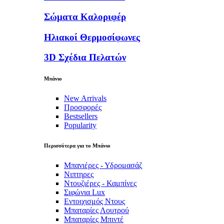
Σώματα Καλοριφέρ
Ηλιακοί Θερμοσίφωνες
3D Σχέδια Πελατών
Μπάνιο
New Arrivals
Προσφορές
Bestsellers
Popularity
Περισσότερα για το Μπάνιο
Μπανιέρες - Υδρομασάζ
Νιπτηρες
Ντουζιέρες - Καμπίνες
Σιφώνια Lux
Εντοιχισμός Ντους
Μπαταρίες Λουτρού
Μπαταρίες Μπιντέ