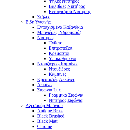
Ψηλές Νιπτήρος
Βαλβίδες Νιπτήρος
Εντοιχισμού Νιπτήρος
Στήλες
Είδη Υγιεινής
Εντοιχισμένα Καζανάκια
Μπανιέρες- Υδρομασάζ
Νιπτήρες
Ένθετοι
Επιτραπέζιοι
Κρεμαστοί
Υποκαθήμενοι
Ντουζιέρες- Καμπίνες
Ντουζιέρες
Καμπίνες
Κρεμαστές Λεκάνες
Λεκάνες
Σιφώνια Lux
Γραμμικά Σιφώνια
Νιπτήρος Σιφώνια
Αξεσουάρ Μπάνιου
Antique Brass
Black Brushed
Black Matt
Chrome