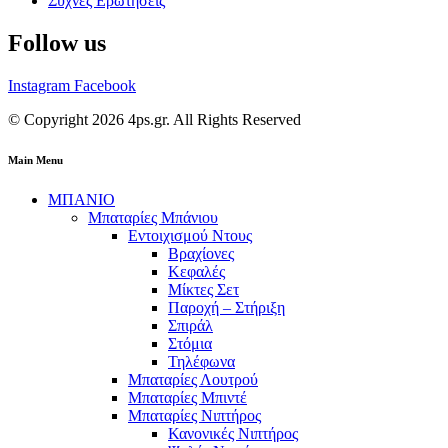
Συχνές Ερωτήσεις
Follow us
Instagram
Facebook
© Copyright 2026 4ps.gr. All Rights Reserved
Main Menu
ΜΠΑΝΙΟ
Μπαταρίες Μπάνιου
Εντοιχισμού Ντους
Βραχίονες
Κεφαλές
Μίκτες Σετ
Παροχή – Στήριξη
Σπιράλ
Στόμια
Τηλέφωνα
Μπαταρίες Λουτρού
Μπαταρίες Μπιντέ
Μπαταρίες Νιπτήρος
Κανονικές Νιπτήρος