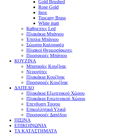
Gold Brushed
Rose Gold
Inox
Tuscany Brass
White matt
Καθρεπτες Led
Πλακάκια Μπάνιου
Έπιπλα Μπάνιου
Σώματα Καλοριφέρ
Ηλιακοί Θερμοσίφωνες
Προσφορές Μπάνιου
ΚΟΥΖΙΝΑ
Μπαταρίες Κουζίνας
Νεροχύτες
Πλακάκια Κουζίνας
Προσφορές Κουζίνας
ΔΑΠΕΔΟ
Πλακάκια Εξωτερικού Χώρου
Πλακάκια Εσωτερικού Χώρου
Επενδυση Τοιχου
Επικολλητικά Υλικά
Προσφορές Δαπέδου
ΠΙΣΙΝΑ
ΕΠΙΚΟΙΝΩΝΙΑ
ΤΑ ΚΑΤΑΣΤΗΜΑΤΑ