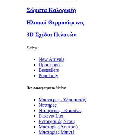
Σώματα Καλοριφέρ
Ηλιακοί Θερμοσίφωνες
3D Σχέδια Πελατών
Μπάνιο
New Arrivals
Προσφορές
Bestsellers
Popularity
Περισσότερα για το Μπάνιο
Μπανιέρες - Υδρομασάζ
Νιπτηρες
Ντουζιέρες - Καμπίνες
Σιφώνια Lux
Εντοιχισμός Ντους
Μπαταρίες Λουτρού
Μπαταρίες Μπιντέ