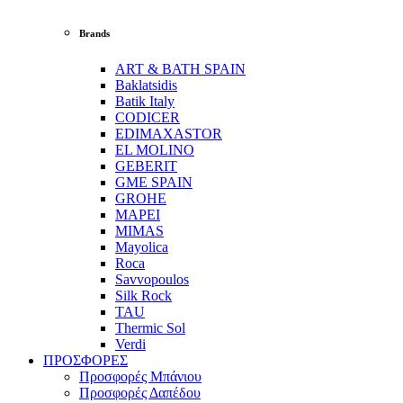
Brands
ART & BATH SPAIN
Baklatsidis
Batik Italy
CODICER
EDIMAXASTOR
EL MOLINO
GEBERIT
GME SPAIN
GROHE
MAPEI
MIMAS
Mayolica
Roca
Savvopoulos
Silk Rock
TAU
Thermic Sol
Verdi
ΠΡΟΣΦΟΡΕΣ
Προσφορές Μπάνιου
Προσφορές Δαπέδου