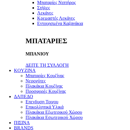
Μπαταρίες Νιπτήρος
Στήλες
Λεκάνες
Κρεμαστές Λεκάνες
Εντοιχισμένα Καζανάκια
ΜΠΑΤΑΡΙΕΣ
ΜΠΑΝΙΟΥ
ΔΕΙΤΕ ΤΗ ΣΥΛΛΟΓΗ
KOYZINA
Μπαταρίες Κουζίνας
Νεροχύτες
Πλακάκια Κουζίνας
Προσφορές Κουζίνας
ΔΑΠΕΔΟ
Επενδυση Τοιχου
Επικολλητικά Υλικά
Πλακάκια Εξωτερικού Χώρου
Πλακάκια Εσωτερικού Χώρου
ΠΙΣΙΝΑ
BRANDS