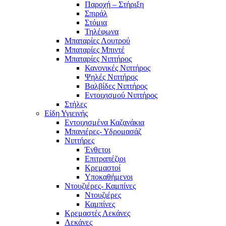
Παροχή – Στήριξη
Σπιράλ
Στόμια
Τηλέφωνα
Μπαταρίες Λουτρού
Μπαταρίες Μπιντέ
Μπαταρίες Νιπτήρος
Κανονικές Νιπτήρος
Ψηλές Νιπτήρος
Βαλβίδες Νιπτήρος
Εντοιχισμού Νιπτήρος
Στήλες
Είδη Υγιεινής
Εντοιχισμένα Καζανάκια
Μπανιέρες- Υδρομασάζ
Νιπτήρες
Ένθετοι
Επιτραπέζιοι
Κρεμαστοί
Υποκαθήμενοι
Ντουζιέρες- Καμπίνες
Ντουζιέρες
Καμπίνες
Κρεμαστές Λεκάνες
Λεκάνες