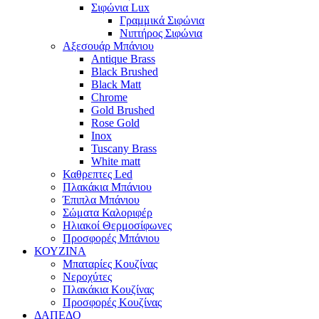
Σιφώνια Lux
Γραμμικά Σιφώνια
Νιπτήρος Σιφώνια
Αξεσουάρ Μπάνιου
Antique Brass
Black Brushed
Black Matt
Chrome
Gold Brushed
Rose Gold
Inox
Tuscany Brass
White matt
Καθρεπτες Led
Πλακάκια Μπάνιου
Έπιπλα Μπάνιου
Σώματα Καλοριφέρ
Ηλιακοί Θερμοσίφωνες
Προσφορές Μπάνιου
ΚΟΥΖΙΝΑ
Μπαταρίες Κουζίνας
Νεροχύτες
Πλακάκια Κουζίνας
Προσφορές Κουζίνας
ΔΑΠΕΔΟ