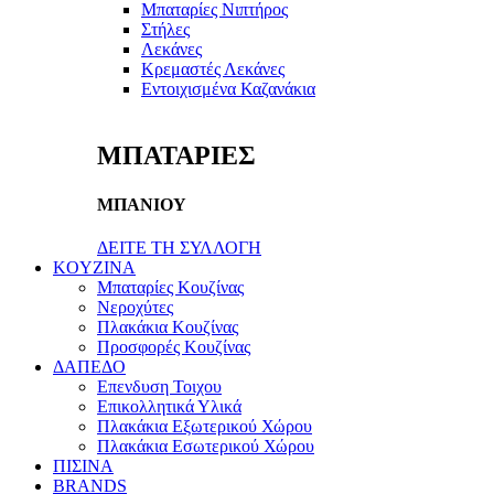
Μπαταρίες Νιπτήρος
Στήλες
Λεκάνες
Κρεμαστές Λεκάνες
Εντοιχισμένα Καζανάκια
ΜΠΑΤΑΡΙΕΣ
ΜΠΑΝΙΟΥ
ΔΕΙΤΕ ΤΗ ΣΥΛΛΟΓΗ
KOYZINA
Μπαταρίες Κουζίνας
Νεροχύτες
Πλακάκια Κουζίνας
Προσφορές Κουζίνας
ΔΑΠΕΔΟ
Επενδυση Τοιχου
Επικολλητικά Υλικά
Πλακάκια Εξωτερικού Χώρου
Πλακάκια Εσωτερικού Χώρου
ΠΙΣΙΝΑ
BRANDS