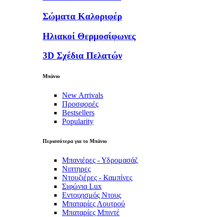
Σώματα Καλοριφέρ
Ηλιακοί Θερμοσίφωνες
3D Σχέδια Πελατών
Μπάνιο
New Arrivals
Προσφορές
Bestsellers
Popularity
Περισσότερα για το Μπάνιο
Μπανιέρες - Υδρομασάζ
Νιπτηρες
Ντουζιέρες - Καμπίνες
Σιφώνια Lux
Εντοιχισμός Ντους
Μπαταρίες Λουτρού
Μπαταρίες Μπιντέ