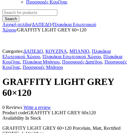
Προσφορές Κουζίνας
Αρχική σελίδα
/
ΔΑΠΕΔΟ
/
Πλακάκια Εσωτερικού
Χώρου
/
GRAFFITY LIGHT GREY 60×120
-55%
Categories:
ΔΑΠΕΔΟ
,
ΚΟΥΖΙΝΑ
,
ΜΠΑΝΙΟ
,
Πλακάκια
Εξωτερικού Χώρου
,
Πλακάκια Εσωτερικού Χώρου
,
Πλακάκια
Κουζίνας
,
Πλακάκια Μπάνιου
,
Προσφορές Δαπέδου
,
Προσφορές
Κουζίνας
,
Προσφορές Μπάνιου
GRAFFITY LIGHT GREY
60×120
0 Reviews
Write a review
Product code
GRAFFITY LIGHT GREY 60x120
Availability
In Stock
GRAFFITY LIGHT GREY 60×120 Porcelain, Matt, Rectified