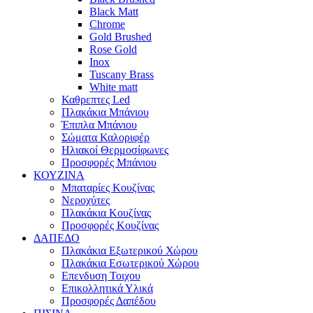
Black Matt
Chrome
Gold Brushed
Rose Gold
Inox
Tuscany Brass
White matt
Καθρεπτες Led
Πλακάκια Μπάνιου
Έπιπλα Μπάνιου
Σώματα Καλοριφέρ
Ηλιακοί Θερμοσίφωνες
Προσφορές Μπάνιου
ΚΟΥΖΙΝΑ
Μπαταρίες Κουζίνας
Νεροχύτες
Πλακάκια Κουζίνας
Προσφορές Κουζίνας
ΔΑΠΕΔΟ
Πλακάκια Εξωτερικού Χώρου
Πλακάκια Εσωτερικού Χώρου
Επενδυση Τοιχου
Επικολλητικά Υλικά
Προσφορές Δαπέδου