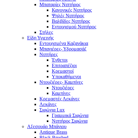
Μπαταρίες Νιπτήρος
Κανονικές Νιπτήρος
Ψηλές Νιπτήρος
Βαλβίδες Νιπτήρος
Εντοιχισμού Νιπτήρος
Στήλες
Είδη Υγιεινής
Εντοιχισμένα Καζανάκια
Μπανιέρες- Υδρομασάζ
Νιπτήρες
Ένθετοι
Επιτραπέζιοι
Κρεμαστοί
Υποκαθήμενοι
Ντουζιέρες- Καμπίνες
Ντουζιέρες
Καμπίνες
Κρεμαστές Λεκάνες
Λεκάνες
Σιφώνια Lux
Γραμμικά Σιφώνια
Νιπτήρος Σιφώνια
Αξεσουάρ Μπάνιου
Antique Brass
Black Brushed