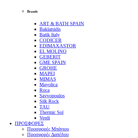
Brands
ART & BATH SPAIN
Baklatsidis
Batik Italy
CODICER
EDIMAXASTOR
EL MOLINO
GEBERIT
GME SPAIN
GROHE
MAPEI
MIMAS
Mayolica
Roca
Savvopoulos
Silk Rock
TAU
Thermic Sol
Verdi
ΠΡΟΣΦΟΡΕΣ
Προσφορές Μπάνιου
Προσφορές Δαπέδου