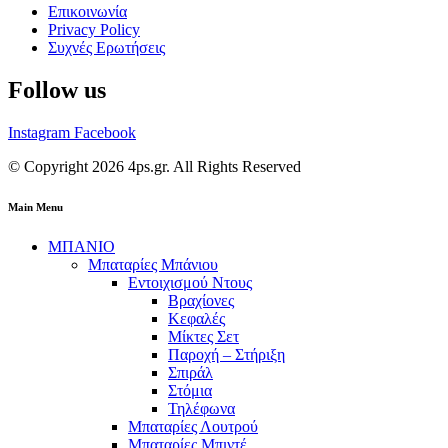
Επικοινωνία
Privacy Policy
Συχνές Ερωτήσεις
Follow us
Instagram
Facebook
© Copyright 2026 4ps.gr. All Rights Reserved
Main Menu
ΜΠΑΝΙΟ
Μπαταρίες Μπάνιου
Εντοιχισμού Ντους
Βραχίονες
Κεφαλές
Μίκτες Σετ
Παροχή – Στήριξη
Σπιράλ
Στόμια
Τηλέφωνα
Μπαταρίες Λουτρού
Μπαταρίες Μπιντέ